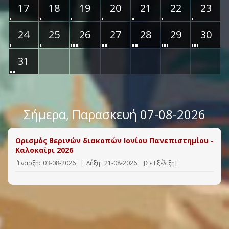
17
18
19
20
21
22
23
24
25
26
27
28
29
30
31
Σήμερα
, Παρασκευή 07-08-2026
Ορισμός θερινών διακοπών Ιονίου Πανεπιστημίου -
Καλοκαίρι 2026
Έναρξη:
03-08-2026
|
Λήξη:
21-08-2026
[Σε Εξέλιξη]