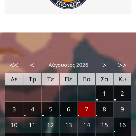
<<
<
>
>>
Αύγουστος 2026
Δε
Τρ
Τε
Πε
Πα
Σα
Κυ
1
2
3
4
5
6
7
8
9
10
11
12
13
14
15
16