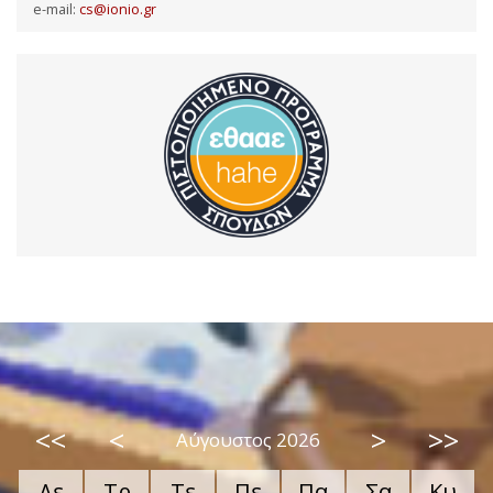
e-mail:
cs@ionio.gr
<<
<
>
>>
Αύγουστος 2026
Δε
Τρ
Τε
Πε
Πα
Σα
Κυ