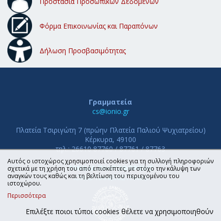
Προστασία Προσωπικών Δεδομένων
Φόρμα Επικοινωνίας και Παραπόνων
Δήλωση Προσβασιμότητας
Γραμματεία
cs@ionio.gr
Πλατεία Τσιριγώτη 7 (πρώην Πλατεία Παλιού Ψυχιατρείου)
Κέρκυρα, 49100
τηλ.: 26610 87760 / 87761 / 87763
Αυτός ο ιστοχώρος χρησιμοποιεί cookies για τη συλλογή πληροφοριών
ΤΜΗΜΑ ΠΛΗΡΟΦΟΡΙΚΗΣ
σχετικά με τη χρήση του από επισκέπτες, με στόχο την κάλυψη των
αναγκών τους καθώς και τη βελτίωση του περιεχομένου του
ΙΟΝΙΟ ΠΑΝΕΠΙΣΤΗΜΙΟ
ιστοχώρου.
Περισσότερα
Επιλέξτε ποιοι τύποι cookies θέλετε να χρησιμοποιηθούν