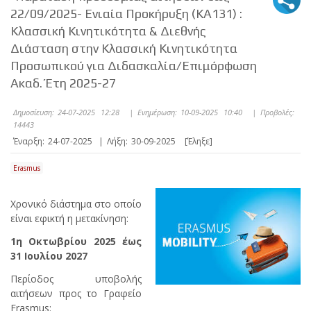
22/09/2025- Eνιαία Προκήρυξη (ΚΑ131) :
Κλασσική Κινητικότητα & Διεθνής
Διάσταση στην Κλασσική Κινητικότητα
Προσωπικού για Διδασκαλία/Επιμόρφωση
Ακαδ. Έτη 2025-27
Δημοσίευση:
24-07-2025 12:28
|
Ενημέρωση:
10-09-2025 10:40
|
Προβολές:
14443
Έναρξη:
24-07-2025
|
Λήξη:
30-09-2025
[Έληξε]
Erasmus
Χρονικό διάστημα στο οποίο
είναι εφικτή η μετακίνηση:
1η Οκτωβρίου 2025 έως
31 Ιουλίου 2027
Περίοδος υποβολής
αιτήσεων προς το Γραφείο
Erasmus: