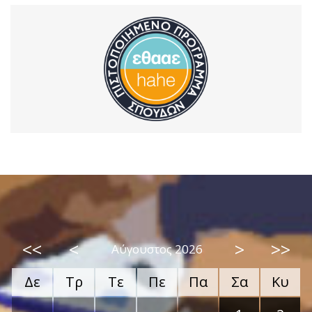
<<
<
>
>>
Αύγουστος 2026
Δε
Τρ
Τε
Πε
Πα
Σα
Κυ