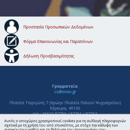
Προστασία Προσωπικών Δεδομένων
Φόρμα Επικοινωνίας και Παραπόνων
Δήλωση Προσβασιμότητας
Γραμματεία
cs@ionio.gr
Πλατεία Τσιριγώτη 7 (πρώην Πλατεία Παλιού Ψυχιατρείου)
Κέρκυρα, 49100
τηλ.: 26610 87760 / 87761 / 87763
Αυτός ο ιστοχώρος χρησιμοποιεί cookies για τη συλλογή πληροφοριών
ΤΜΗΜΑ ΠΛΗΡΟΦΟΡΙΚΗΣ
σχετικά με τη χρήση του από επισκέπτες, με στόχο την κάλυψη των
αναγκών τους καθώς και τη βελτίωση του περιεχομένου του