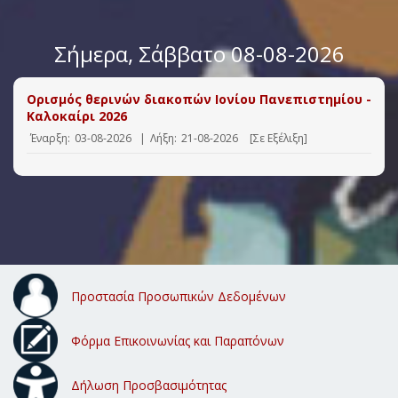
Σήμερα
, Σάββατο 08-08-2026
Ορισμός θερινών διακοπών Ιονίου Πανεπιστημίου -
Καλοκαίρι 2026
Έναρξη:
03-08-2026
|
Λήξη:
21-08-2026
[Σε Εξέλιξη]
Προστασία Προσωπικών Δεδομένων
Φόρμα Επικοινωνίας και Παραπόνων
Δήλωση Προσβασιμότητας