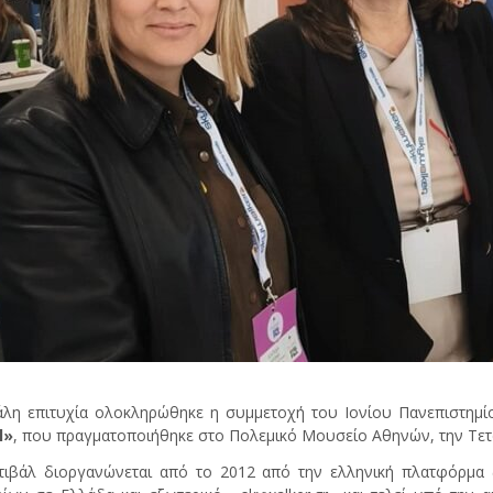
λη επιτυχία ολοκληρώθηκε η συμμετοχή του Ιονίου Πανεπιστημί
l»
,
που πραγματοποιήθηκε στο Πολεμικό Μουσείο Αθηνών, την Τετά
ιβάλ διοργανώνεται από το 2012 από την ελληνική πλατφόρμα ζ