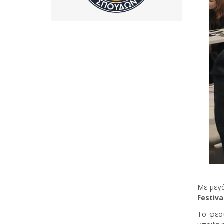
Με μεγά
Festiva
Το φεστ