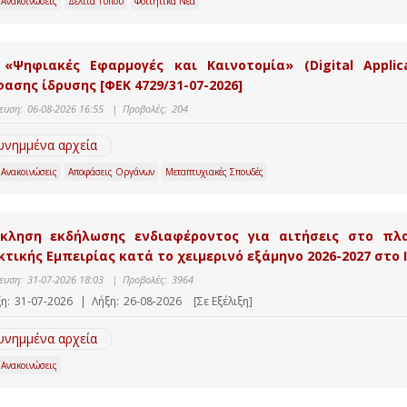
 Ανακοινώσεις
Δελτία Τύπου
Φοιτητικά Νέα
«Ψηφιακές Εφαρμογές και Καινοτομία» (Digital Applic
ασης ίδρυσης [ΦΕΚ 4729/31-07-2026]
ευση:
06-08-2026 16:55
|
Προβολές:
204
υνημμένα αρχεία
 Ανακοινώσεις
Αποφάσεις Οργάνων
Μεταπτυχιακές Σπουδές
κληση εκδήλωσης ενδιαφέροντος για αιτήσεις στο πλ
κτικής Εμπειρίας κατά το χειμερινό εξάμηνο 2026-2027 στο 
ευση:
31-07-2026 18:03
|
Προβολές:
3964
η:
31-07-2026
|
Λήξη:
26-08-2026
[Σε Εξέλιξη]
υνημμένα αρχεία
 Ανακοινώσεις