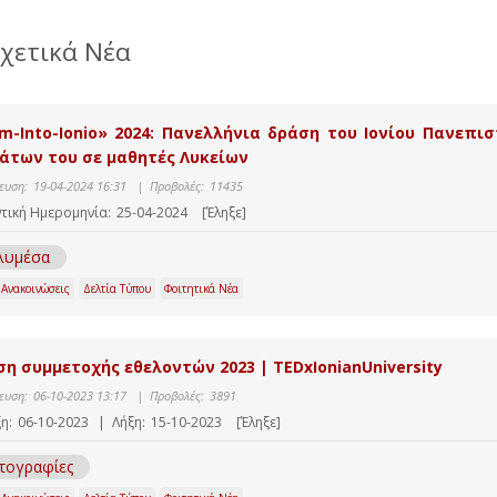
χετικά Νέα
m-Into-Ionio» 2024: Πανελλήνια δράση του Ιονίου Πανεπ
άτων του σε μαθητές Λυκείων
ευση:
19-04-2024 16:31
|
Προβολές:
11435
τική Ημερομηνία:
25-04-2024
[Έληξε]
λυμέσα
 Ανακοινώσεις
Δελτία Τύπου
Φοιτητικά Νέα
ση συμμετοχής εθελοντών 2023 | TEDxIonianUniversity
ευση:
06-10-2023 13:17
|
Προβολές:
3891
η:
06-10-2023
|
Λήξη:
15-10-2023
[Έληξε]
τογραφίες