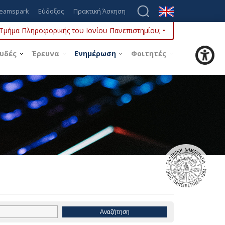
eamspark
Εύδοξος
Πρακτική Άσκηση
ο Τμήμα Πληροφορικής του Ιονίου Πανεπιστημίου; •
υδές
Έρευνα
Ενημέρωση
Φοιτητές