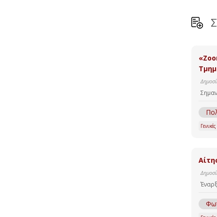
Σ
«Zoo
Τμημ
Δημοσί
Σημαν
Πο
Γενικές
Αίτη
Δημοσί
Έναρξ
Φω