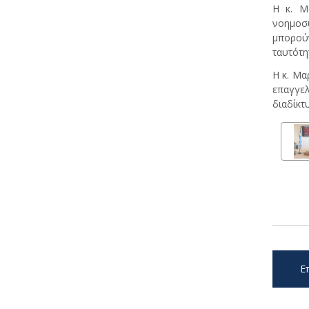
Η κ. Μ
νοημοσύ
μπορού
ταυτότη
Η κ. Μα
επαγγελ
διαδίκτ
Ε