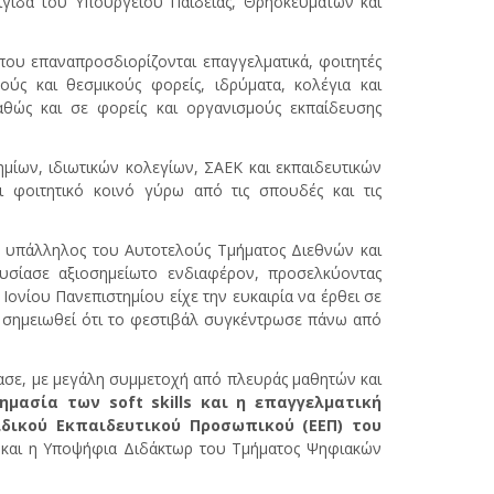
αιγίδα του Υπουργείου Παιδείας, Θρησκευμάτων και
που επαναπροσδιορίζονται επαγγελματικά, φοιτητές
ούς και θεσμικούς φορείς, ιδρύματα, κολέγια και
καθώς και σε φορείς και οργανισμούς εκπαίδευσης
ίων, ιδιωτικών κολεγίων, ΣΑΕΚ και εκπαιδευτικών
 φοιτητικό κοινό γύρω από τις σπουδές και τις
η υπάλληλος του Αυτοτελούς Τμήματος Διεθνών και
υσίασε αξιοσημείωτο ενδιαφέρον, προσελκύοντας
Ιονίου Πανεπιστημίου είχε την ευκαιρία να έρθει σε
α σημειωθεί ότι το φεστιβάλ συγκέντρωσε πάνω από
ίασε, με μεγάλη συμμετοχή από πλευράς μαθητών και
μασία των soft skills και η επαγγελματική
ιδικού Εκπαιδευτικού Προσωπικού (ΕΕΠ) του
και η Υποψήφια Διδάκτωρ του Τμήματος Ψηφιακών