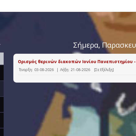
>
Σήμερα
, Παρασκε
Ορισμός θερινών διακοπών Ιονίου Πανεπιστημίου -
Έναρξη:
03-08-2026
|
Λήξη:
21-08-2026
[Σε Εξέλιξη]