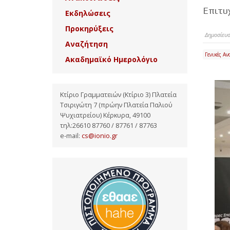
Επιτυχ
Εκδηλώσεις
Προκηρύξεις
Δημοσίευσ
Αναζήτηση
Γενικές Αν
Ακαδημαϊκό Ημερολόγιο
Κτίριο Γραμματειών (Κτίριο 3) Πλατεία
Τσιριγώτη 7 (πρώην Πλατεία Παλιού
Ψυχιατρείου) Κέρκυρα, 49100
τηλ:26610 87760 / 87761 / 87763
e-mail:
cs@ionio.gr