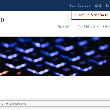
OpenCourses
ΔΙΑΣ
Dr
• Γιατί να διαλέξω τ
ΗΣ
Αρχική
Το Τμήμα
Σπο