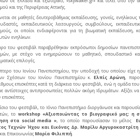
ων σε Ελλάδα και εξωτερικό, «skywalker.gr» και τελεί υπό την 
μού και της Περιφέρειας Αττικής.
εται σε μαθητές δευτεροβάθμιας εκπαίδευσης, γονείς, ενηλίκους 
υδαστές, εκπαιδευτικούς λειτουργούς, συμβούλους, εκπαιδευτικ
μούς, οι οποίοι ενδιαφέρονται για τη βιωματική εκπαίδευση, 
υτών ενηλίκων.
ρο του φεστιβάλ παραβρέθηκαν εκπρόσωποι δημοσίων πανεπιστημ
σμών, με στόχο να ενημερώσουν το μαθητικό, σπουδαστικό και
ματικές επιλογές.
πτερο του Ιονίου Πανεπιστημίου, την υποδοχή του οποίου είχε 
ων Σχέσεων του Ιονίου Πανεπιστημίου κ.
Ελπίς Αρώνη
, παρο
θμους επισκέπτες κατά τη διάρκεια του φεστιβάλ, ενώ η ομάδα του 
ε αντίστοιχες αντιπροσωπείες πολλών ακόμη Ιδρυμάτων. Αξίζει ν
 επισκέπτες.
ίσιο του φεστιβάλ, το Ιόνιο Πανεπιστήμιο διοργάνωσε και παρουσ
πτών, το
workshop «Αξιοποιώντας το βιογραφικό μας: η ση
ση στα social media »
, το οποίο παρουσίασαν το μέλος
Ε
ος Τεχνών Ήχου και Εικόνας Δρ. Μαρίλυ Αργυροκαστρίτη
αι Επικοινωνίας
Μαρία Φιλιππή
.