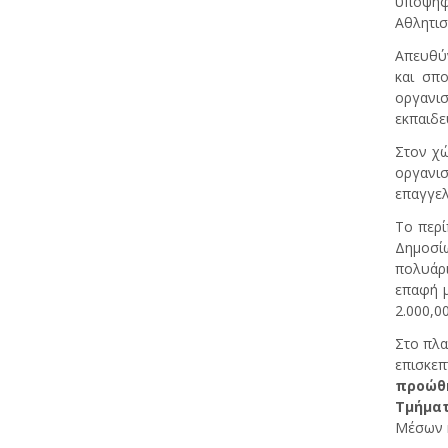
υποψηφί
Αθλητισ
Απευθύν
και σπο
οργανισ
εκπαιδε
Στον χώ
οργανι
επαγγελ
Το περί
Δημοσί
πολυάρι
επαφή μ
2.000,00
Στο πλα
επισκε
προώθη
Τμήματ
Μέσων κ