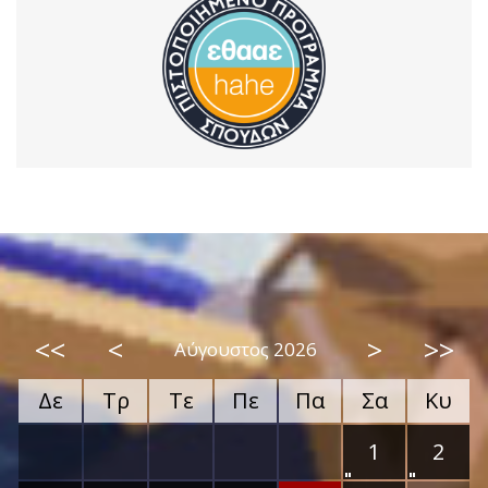
<<
<
>
>>
Αύγουστος 2026
Δε
Τρ
Τε
Πε
Πα
Σα
Κυ
1
2