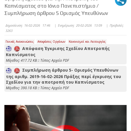
Καπνίσματος στο Ιόνιο Πανεπιστήμιο /
Συμπλήρωση άρθρου 5 Ορισμός Υπευθύνων
Δημοσίευση:
16-02-2026 17:46
|
Ενημέρωση:
20-02-2026 13:09
|
Προβολές:
3263
Γενικές Ανακοινώσεις
Αποφάσεις Οργάνων
Κανονισμοί και Λειτουργίες
Απόφαση Έγκρισης Σχεδίου Αποτροπής
Καπνίσματος
Mέγεθος: 417.72 KB :: Τύπος: Αρχείο PDF
Συμπλήρωση άρθρου 5- Ορισμός Υπευθύνων
της αριθμ. 2619-16-02-2026 Πράξης περί έγκρισης του
Σχεδίου για την αποτροπή του Καπνίσματος
Mέγεθος: 390.18 KB :: Τύπος: Αρχείο PDF