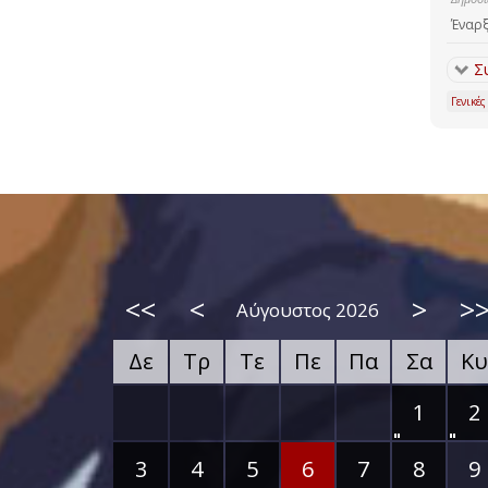
Έναρξ
Σ
Γενικές
<<
<
>
>
Αύγουστος 2026
Δε
Τρ
Τε
Πε
Πα
Σα
Κυ
1
2
3
4
5
6
7
8
9