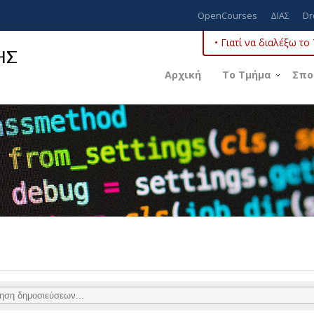
OpenCourses
ΔΙΑΣ
Dr
• Γιατί να διαλέξω τ
ΗΣ
Αρχική
Το Τμήμα
Σπο