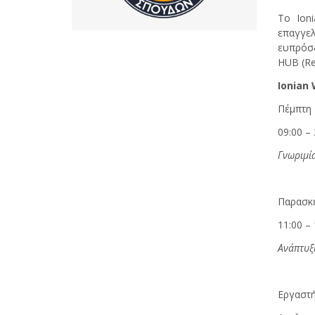
Το Ion
επαγγελ
ευπρόσδ
HUB (Re
Ionian 
Πέμπτη 
09:00 – 
Γνωριμία
Παρασκ
11:00 – 
Ανάπτυξ
Εργαστή