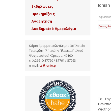
Ιonian
Εκδηλώσεις
Προκηρύξεις
Δημοσίευσ
Αναζήτηση
Γενικές Αν
Ακαδημαϊκό Ημερολόγιο
Κτίριο Γραμματειών (Κτίριο 3) Πλατεία
Τσιριγώτη 7 (πρώην Πλατεία Παλιού
Ψυχιατρείου) Κέρκυρα, 49100
τηλ:26610 87760 / 87761 / 87763
e-mail:
cs@ionio.gr
Το Εργ
Πανεπισ
Wikithon