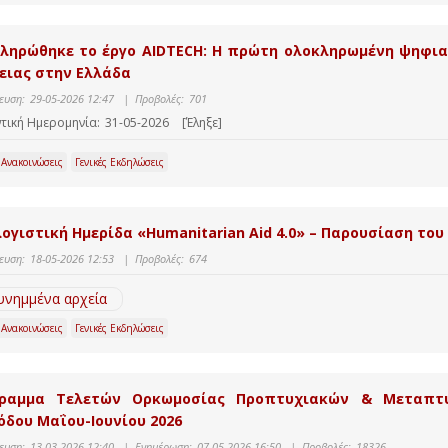
ληρώθηκε το έργο AIDTECH: Η πρώτη ολοκληρωμένη ψηφι
ειας στην Ελλάδα
ευση:
29-05-2026 12:47
|
Προβολές:
701
τική Ημερομηνία:
31-05-2026
[Έληξε]
 Ανακοινώσεις
Γενικές Εκδηλώσεις
ογιστική Ημερίδα «Humanitarian Aid 4.0» – Παρουσίαση το
ευση:
18-05-2026 12:53
|
Προβολές:
674
υνημμένα αρχεία
 Ανακοινώσεις
Γενικές Εκδηλώσεις
ραμμα Τελετών Ορκωμοσίας Προπτυχιακών & Μεταπτυ
όδου Μαΐου-Ιουνίου 2026
ευση:
13-03-2026 12:40
|
Ενημέρωση:
07-05-2026 16:50
|
Προβολές:
18326