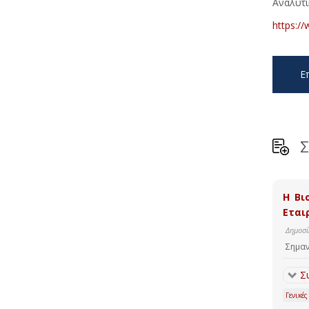
Αναλυτι
https://
Ε
Σ
Η Βι
Εταιρ
Δημοσί
Σημαν
Σ
Γενικές