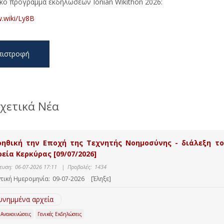
κό πρόγραμμα εκδηλώσεων Ionian Wikithon 2026:
w.wiki/Ly8B
πιστροφή
χετικά Νέα
οηθική την Εποχή της Τεχνητής Νοημοσύνης - διάλεξη το
εία Κερκύρας [09/07/2026]
ευση:
06-07-2026 17:11
|
Προβολές:
1434
τική Ημερομηνία:
09-07-2026
[Έληξε]
υνημμένα αρχεία
 Ανακοινώσεις
Γενικές Εκδηλώσεις