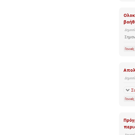
Ολοκ
βοήθ
Δημοσί
Σημαν
Γενικές
Απολ
Δημοσί
Σ
Γενικές
Πρόγ
περι
Δημοσί