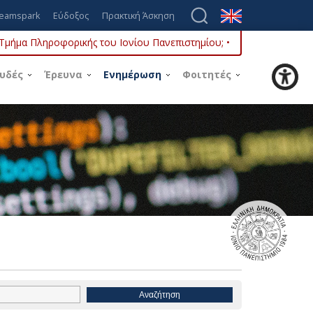
eamspark
Εύδοξος
Πρακτική Άσκηση
ο Τμήμα Πληροφορικής του Ιονίου Πανεπιστημίου; •
υδές
Έρευνα
Ενημέρωση
Φοιτητές