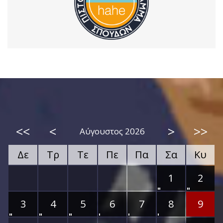
<<
<
>
>>
Αύγουστος 2026
Δε
Τρ
Τε
Πε
Πα
Σα
Κυ
1
2
3
4
5
6
7
8
9