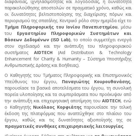
διαφάνειας, ιχνηλασιμότητας και λογοδοσίας, η δυνατότητα
παρακολούθησης αποστολών σε πραγματικό χρόνο, καθώς και
οι δυνατότητες βελτιστοποίησης της διαχείρισης πόρων και
περιορισμού της σπατάλης. Κεντρικό ρόλο στην ημερίδα είχε το
Τμήμα Πληροφορικής του Ιονίου Πανεπιστημίου
, μέσω
του
Εργαστηρίου Πληροφορικών Συστημάτων και
Βάσεων Δεδομένων (
ISD
Lab
)
, το οποίο συμμετέχει ενεργά
στον σχεδιασμό και την ανάπτυξη του πληροφοριακού
συστήματος
AIDTECH
(Aid Distribution & Technology
Enhancement for Charity & Humanity – Σύστημα Υποστήριξης
Ανθρωπιστικής Δράσης και Βοήθειας).
Ο Καθηγητής του Τμήματος Πληροφορικής και Επιστημονικός
Υπεύθυνος του έργου,
Παναγιώτης Κουρουθανάσης
,
παρουσίασε τα βασικά αποτελέσματα του έργου, τη συνολική
πορεία υλοποίησης και τα συμπεράσματα που προέκυψαν από
την ανάπτυξη και επιχειρησιακή αποτίμηση του
AIDTECH
, ενώ
ο Καθηγητής
Νικόλαος Κορφιάτης
παρουσίασε την τελική
έκδοση της πλατφόρμας που αναπτύχθηκε στο πλαίσιο του
έργου, καθώς και τις δυνατότητες αξιοποίησής της σε
πραγματικές συνθήκες επιχειρησιακής λειτουργίας
.