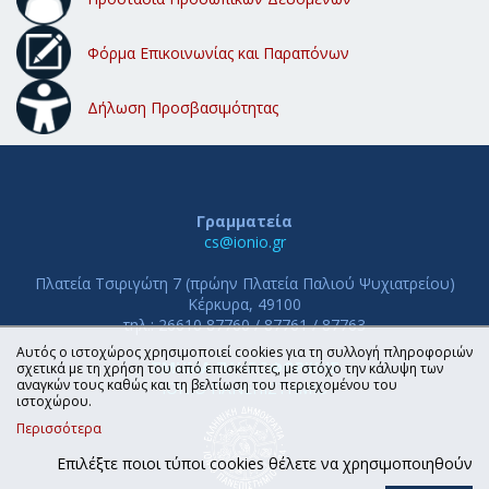
Φόρμα Επικοινωνίας και Παραπόνων
Δήλωση Προσβασιμότητας
Γραμματεία
cs@ionio.gr
Πλατεία Τσιριγώτη 7 (πρώην Πλατεία Παλιού Ψυχιατρείου)
Κέρκυρα, 49100
τηλ.: 26610 87760 / 87761 / 87763
Αυτός ο ιστοχώρος χρησιμοποιεί cookies για τη συλλογή πληροφοριών
ΤΜΗΜΑ ΠΛΗΡΟΦΟΡΙΚΗΣ
σχετικά με τη χρήση του από επισκέπτες, με στόχο την κάλυψη των
αναγκών τους καθώς και τη βελτίωση του περιεχομένου του
ΙΟΝΙΟ ΠΑΝΕΠΙΣΤΗΜΙΟ
ιστοχώρου.
Περισσότερα
Επιλέξτε ποιοι τύποι cookies θέλετε να χρησιμοποιηθούν