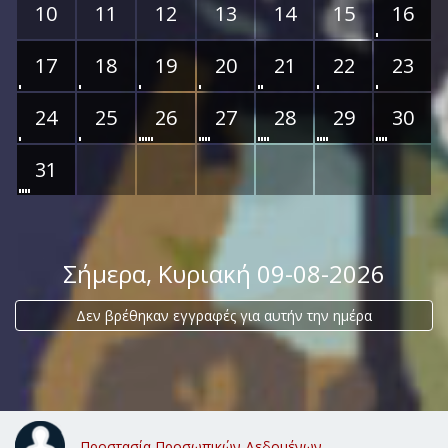
10
11
12
13
14
15
16
17
18
19
20
21
22
23
24
25
26
27
28
29
30
31
Σήμερα
, Κυριακή 09-08-2026
Δεν βρέθηκαν εγγραφές για αυτήν την ημέρα
Προστασία Προσωπικών Δεδομένων