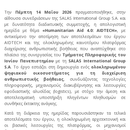
Την
Πέμπτη 14 Μαΐου 2026
πραγματοποιήθηκε, στην
αίθουσα συνεδριάσεων της SALAS International Group S.A. και
με δυνατότητα διαδικτυακής συμμετοχής, η απολογιστική
ημερίδα με θέμα
«
Humanitarian
Aid
4.0:
AIDTECH
»
, με
αντικείμενο την αποτίμηση των αποτελεσμάτων του έργου
AIDTECH και της ολοκληρωμένης καινοτόμου πλατφόρμας
διαχείρισης ανθρωπιστικής βοήθειας που αναπτύχθηκε στο
πλαίσιο της συνεργασίας του
Τμήματος Πληροφορικής του
Ιονίου Πανεπιστημίου
με τη
SALAS
International
Group
S
.
A
. Το έργο εστιάζει στη δημιουργία ενός
ολοκληρωμένου
ψηφιακού οικοσυστήματος για τη διαχείριση
ανθρωπιστικής βοήθειας
, συνδυάζοντας τεχνολογίες
πληροφορικής, μηχανισμούς διακυβέρνησης και λειτουργίες
εφοδιαστικής αλυσίδας (logistics), με στόχο την άμεση και
αποτελεσματική υποστήριξη πληγέντων πληθυσμών σε
συνθήκες έκτακτης ανάγκης.
Κατά τη διάρκεια της ημερίδας παρουσιάστηκαν τα τελικά
αποτελέσματα του έργου, η ολοκληρωμένη αρχιτεκτονική και
οι βασικές λειτουργίες της πλατφόρμας, οι μηχανισμοί