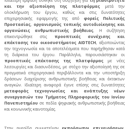
Ιδιαίτερη έμφαση δόθηκε στη συζήτηση για
τη βιωσιμότητα
και την αξιοποίηση της πλατφόρμας
μετά την
ολοκλήρωση του έργου, καθώς και στις δυνατότητες
επιχειρησιακής εφαρμογής της από
φορείς Πολιτικής
Προστασίας
,
οργανισμούς τοπικής αυτοδιοίκησης και
οργανώσεις ανθρωπιστικής βοήθειας
. Η συζήτηση
επικεντρώθηκε στις
προοπτικές συνέχισης και
επέκτασης του οικοσυστήματος
AIDTECH
, αξιοποιώντας
την τεχνογνωσία και τα αποτελέσματα που παρήχθησαν κατά
τη διάρκεια του έργου. Παράλληλα, παρουσιάστηκαν οι
προοπτικές επέκτασης της πλατφόρμας
με νέες
λειτουργίες και διασυνδέσεις, με στόχο την αξιοποίησή της σε
πραγματικά επιχειρησιακά περιβάλλοντα και την υποστήριξη
δράσεων διαχείρισης ανθρωπιστικής βοήθειας και έκτακτων
αναγκών. Ιδιαίτερη αναφορά έγινε επίσης στις δυνατότητες
μεταφοράς τεχνογνωσίας και ανάπτυξης νέων
συνεργασιών του Τμήματος Πληροφορικής του Ιονίου
Πανεπιστημίου
σε πεδία ψηφιακής ανθρωπιστικής βοήθειας
και κοινωνικής καινοτομίας.
Στην ημερίδα συμμετείχαν
εκπρόσωποι επιχειρήσεων
,