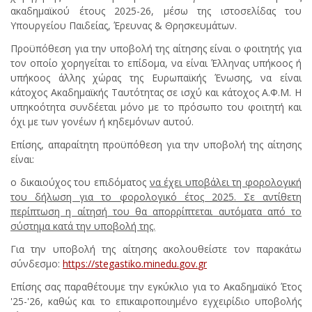
ακαδημαϊκού έτους 2025-26, μέσω της ιστοσελίδας του
Υπουργείου Παιδείας, Έρευνας & Θρησκευμάτων.
Προϋπόθεση για την υποβολή της αίτησης είναι ο φοιτητής για
τον οποίο χορηγείται το επίδομα, να είναι Έλληνας υπήκοος ή
υπήκοος άλλης χώρας της Ευρωπαϊκής Ένωσης, να είναι
κάτοχος Ακαδημαϊκής Ταυτότητας σε ισχύ και κάτοχος Α.Φ.Μ. Η
υπηκοότητα συνδέεται μόνο με το πρόσωπο του φοιτητή και
όχι με των γονέων ή κηδεμόνων αυτού.
Επίσης, απαραίτητη προϋπόθεση για την υποβολή της αίτησης
είναι:
ο δικαιούχος του επιδόματος
να έχει υποβάλει τη φορολογική
του δήλωση για το φορολογικό έτος 2025. Σε αντίθετη
περίπτωση η αίτησή του θα απορρίπτεται αυτόματα από το
σύστημα κατά την υποβολή της.
Για την υποβολή της αίτησης ακολουθείστε τον παρακάτω
σύνδεσμο:
https
://
stegastiko
.
minedu
.
gov
.
gr
Επίσης σας παραθέτουμε την εγκύκλιο για το Ακαδημαϊκό Έτος
'25-'26, καθώς και το επικαιροποιημένο εγχειρίδιο υποβολής