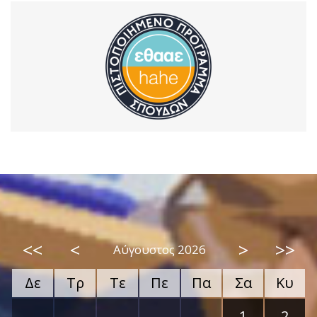
<<
<
>
>>
Αύγουστος 2026
Δε
Τρ
Τε
Πε
Πα
Σα
Κυ
1
2