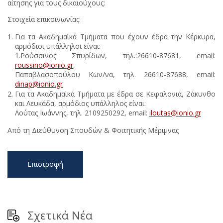
αίτησης για τους δικαιούχους:
Στοιχεία επικοινωνίας:
Για τα Ακαδημαϊκά Τμήματα που έχουν έδρα την Κέρκυρα,
αρμόδιοι υπάλληλοι είναι:
1.Ρούσσινος Σπυρίδων, τηλ.:26610-87681, email:
roussino
@
ionio
.
gr
,
Παπαβλασοπούλου Κων/να, τηλ. 26610-87688, email:
dinap
@
ionio
.
gr
Για τα Ακαδημαϊκά Τμήματα με έδρα σε Κεφαλονιά, Ζάκυνθο
και Λευκάδα, αρμόδιος υπάλληλος είναι:
Λούτας Ιωάννης, τηλ. 2109250292, email:
iloutas
@
ionio
.
gr
Από τη Διεύθυνση Σπουδών & Φοιτητικής Μέριμνας
Επιστροφή
Σχετικά Νέα