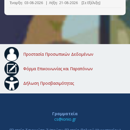
Έναρξη:
03-08-2026
|
Λήξη:
21-08-2026
[Σε Εξέλιξη]
Προστασία Προσωπικών Δεδομένων
Φόρμα Επικοινωνίας και Παραπόνων
Δήλωση Προσβασιμότητας
Γραμματεία
cs@ionio.gr