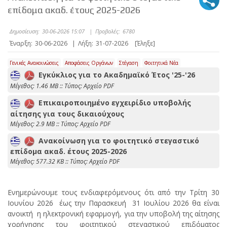
επίδομα ακαδ. έτους 2025-2026
Δημοσίευση:
30-06-2026 15:07
|
Προβολές:
6780
Έναρξη:
30-06-2026
|
Λήξη:
31-07-2026
[Έληξε]
Γενικές Ανακοινώσεις
Αποφάσεις Οργάνων
Στέγαση
Φοιτητικά Νέα
Εγκύκλιος για το Ακαδημαϊκό Έτος '25-'26
Mέγεθος: 1.46 MB :: Τύπος: Αρχείο PDF
Επικαιροποιημένο εγχειρίδιο υποβολής
αίτησης για τους δικαιούχους
Mέγεθος: 2.9 MB :: Τύπος: Αρχείο PDF
Ανακοίνωση για το φοιτητικό στεγαστικό
επίδομα ακαδ. έτους 2025-2026
Mέγεθος: 577.32 KB :: Τύπος: Αρχείο PDF
Ενημερώνουμε τους ενδιαφερόμενους ότι από την Τρίτη 30
Ιουνίου 2026 έως την Παρασκευή 31 Ιουλίου 2026 θα είναι
ανοικτή η ηλεκτρονική εφαρμογή, για την υποβολή της αίτησης
χορήγησης του φοιτητικού στεγαστικού επιδόματος