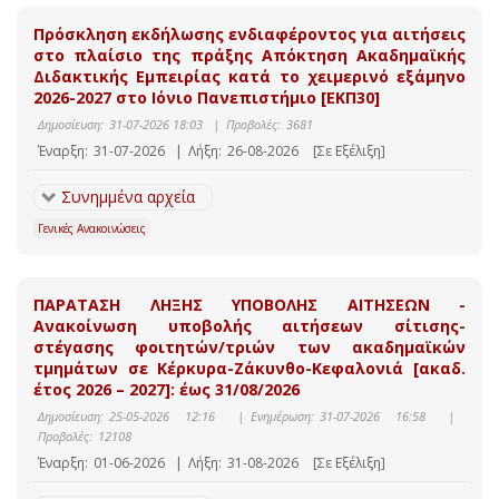
Πρόσκληση εκδήλωσης ενδιαφέροντος για αιτήσεις
στο πλαίσιο της πράξης Απόκτηση Ακαδημαϊκής
Διδακτικής Εμπειρίας κατά το χειμερινό εξάμηνο
2026-2027 στο Ιόνιο Πανεπιστήμιο [ΕΚΠ30]
Δημοσίευση:
31-07-2026 18:03
|
Προβολές:
3681
Έναρξη:
31-07-2026
|
Λήξη:
26-08-2026
[Σε Εξέλιξη]
Συνημμένα αρχεία
Γενικές Ανακοινώσεις
ΠΑΡΑΤΑΣΗ ΛΗΞΗΣ ΥΠΟΒΟΛΗΣ ΑΙΤΗΣΕΩΝ -
Ανακοίνωση υποβολής αιτήσεων σίτισης-
στέγασης φοιτητών/τριών των ακαδημαϊκών
τμημάτων σε Κέρκυρα-Ζάκυνθο-Κεφαλονιά [ακαδ.
έτος 2026 – 2027]: έως 31/08/2026
Δημοσίευση:
25-05-2026 12:16
|
Ενημέρωση:
31-07-2026 16:58
|
Προβολές:
12108
Έναρξη:
01-06-2026
|
Λήξη:
31-08-2026
[Σε Εξέλιξη]