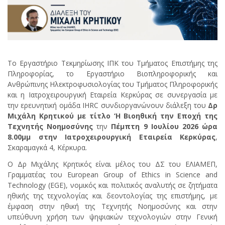
Το Εργαστήριο Τεκμηρίωσης ΙΠΚ του Τμήματος Επιστήμης της
Πληροφορίας, το Εργαστήριο Βιοπληροφορικής και
Ανθρώπινης Ηλεκτροφυσιολογίας του Τμήματος Πληροφορικής
και η Ιατροχειρουργική Εταιρεία Κερκύρας σε συνεργασία με
την ερευνητική ομάδα
IHRC
συνδιοργανώνουν διάλεξη του
Δρ
Μιχάλη Κρητικού με τίτλο ‘Η Βιοηθική την Εποχή της
Τεχνητής Νοημοσύνης
την
Πέμπτη 9 Ιουλίου 2026 ώρα
8.00μμ στην Ιατροχειρουργική Εταιρεία Κερκύρας
,
Σκαραμαγκά 4, Κέρκυρα.
Ο Δρ Μιχάλης Κρητικός είναι μέλος του ΔΣ του ΕΛΙΑΜΕΠ,
Γραμματέας του European Group of Ethics in Science and
Technology (EGE), νομικός και πολιτικός αναλυτής σε ζητήματα
ηθικής της τεχνολογίας και δεοντολογίας της επιστήμης, με
έμφαση στην ηθική της Τεχνητής Νοημοσύνης και στην
υπεύθυνη χρήση των ψηφιακών τεχνολογιών στην Γενική