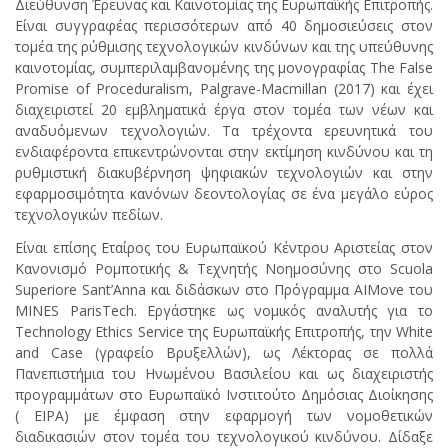
Διεύθυνση Έρευνας και Καινοτομίας της Ευρωπαϊκής Επιτροπής.
Είναι συγγραφέας περισσότερων από 40 δημοσιεύσεις στον
τομέα της ρύθμισης τεχνολογικών κινδύνων και της υπεύθυνης
καινοτομίας, συμπεριλαμβανομένης της μονογραφίας The False
Promise of Proceduralism, Palgrave-Macmillan (2017) και έχει
διαχειριστεί 20 εμβληματικά έργα στον τομέα των νέων και
αναδυόμενων τεχνολογιών. Τα τρέχοντα ερευνητικά του
ενδιαφέροντα επικεντρώνονται στην εκτίμηση κινδύνου και τη
ρυθμιστική διακυβέρνηση ψηφιακών τεχνολογιών και στην
εφαρμοσιμότητα κανόνων δεοντολογίας σε ένα μεγάλο εύρος
τεχνολογικών πεδίων.
Είναι επίσης Εταίρος του Ευρωπαϊκού Κέντρου Αριστείας στον
Κανονισμό Ρομποτικής & Τεχνητής Νοημοσύνης στο Scuola
Superiore Sant’Anna και διδάσκων στο Πρόγραμμα AIMove του
MINES ParisTech. Εργάστηκε ως νομικός αναλυτής για το
Technology Ethics Service της Ευρωπαϊκής Επιτροπής, την White
and Case (γραφείο Βρυξελλών), ως Λέκτορας σε πολλά
Πανεπιστήμια του Ηνωμένου Βασιλείου και ως διαχειριστής
προγραμμάτων στο Ευρωπαϊκό Ινστιτούτο Δημόσιας Διοίκησης
( EIPA) με έμφαση στην εφαρμογή των νομοθετικών
διαδικασιών στον τομέα του τεχνολογικού κινδύνου. Δίδαξε