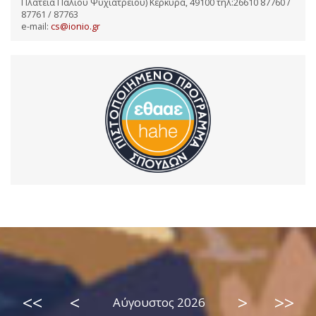
Πλατεία Παλιού Ψυχιατρείου) Κέρκυρα, 49100 τηλ:26610 87760 /
87761 / 87763
e-mail:
cs@ionio.gr
<<
<
>
>>
Αύγουστος 2026