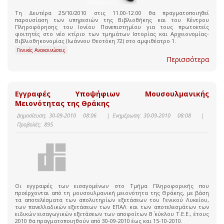
Τη Δευτέρα 25/10/2010 στις 11.00-12.00 θα πραγματοποιηθεί
παρουσίαση των υπηρεσιών της Βιβλιοθήκης και του Κέντρου
Πληροφόρησης του Ιονίου Πανεπιστημίου για τους πρωτοετείς
φοιτητές στο νέο κτίριο των τμημάτων Ιστορίας και Αρχειονομίας-
Βιβλιοθηκονομίας (Ιωάννου Θεοτόκη 72) στο αμφιθέατρο 1.
Γενικές Ανακοινώσεις
Περισσότερα
Εγγραφές Υποψήφιων Μουσουλμανικής
Μειονότητας της Θράκης
Δημοσίευση:
30-09-2010 08:06
|
Ενημέρωση:
30-09-2010 08:08
|
Προβολές:
895
Οι εγγραφές των εισαγομένων στο Τμήμα Πληροφορικής που
προέρχονται από τη μουσουλμανική μειονότητα της Θράκης, με βάση
τα αποτελέσματα των απολυτηρίων εξετάσεων του Γενικού Λυκείου,
των πανελλαδικών εξετάσεων των ΕΠΑΛ και των αποτελεσμάτων των
ειδικών εισαγωγικών εξετάσεων των αποφοίτων Β΄ κύκλου Τ.Ε.Ε., έτους
2010 θα πραγματοποιηθούν από 30-09-2010 έως και 15-10-2010.