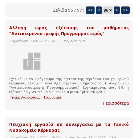
Σελίδα 96 / 97 :
<<
<
>
>>
Αλλαγή ώρας εξέτασης του μαθήματος
"Αντικειμενοστρεφής Προγραμματισμός"
Δημοσίευση:
13-01-2012 10:42
|
Προβολές:
910
Σχετικά με το Πρόγραμμα της εξεταστικής περιόδου του χειμερινού
εξαμήνου, άλλαξε η ώρα εξέτασης του μαθήματος του κ. Ανδρόνικου
"Αντικειμενοστρεφής Προγραμματισμός". Συγκεκριμένα, αντί 6-9, η
εξέταση θα γίνει τελικά 5-8, την ίδια μέρα, Τρίτη 24/1/2012.
Γενικές Ανακοινώσεις
Γραμματεία
Περισσότερα
Πτυχιακή εργασία σε συνεργασία με το Γενικό
Νοσοκομείο Κέρκυρας
Δημοσίευση:
02-11-2011 16:40
|
Ενημέρωση:
15-11-2011 08:01
|