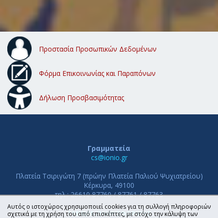
Προστασία Προσωπικών Δεδομένων
Φόρμα Επικοινωνίας και Παραπόνων
Δήλωση Προσβασιμότητας
Γραμματεία
cs@ionio.gr
Πλατεία Τσιριγώτη 7 (πρώην Πλατεία Παλιού Ψυχιατρείου)
Κέρκυρα, 49100
τηλ.: 26610 87760 / 87761 / 87763
Αυτός ο ιστοχώρος χρησιμοποιεί cookies για τη συλλογή πληροφοριών
ΤΜΗΜΑ ΠΛΗΡΟΦΟΡΙΚΗΣ
σχετικά με τη χρήση του από επισκέπτες, με στόχο την κάλυψη των