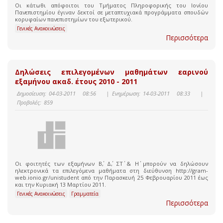
Οι κάτωθι απόφοιτοι του Τμήματος Πληροφορικής του Ιονίου
Πανεπιστημίου έγιναν δεκτοί σε μεταπτυχιακά προγράμματα σπουδών
κορυφαίων πανεπιστημίων του εξωτερικού.
Γενικές Ανακοινώσεις
Περισσότερα
Δηλώσεις επιλεγομένων μαθημάτων εαρινού
εξαμήνου ακαδ. έτους 2010 - 2011
Δημοσίευση:
04-03-2011 08:56
|
Ενημέρωση:
14-03-2011 08:33
|
Προβολές:
859
Οι φοιτητές των εξαμήνων Β΄, Δ΄, ΣΤ΄ & Η΄ μπορούν να δηλώσουν
ηλεκτρονικά τα επιλεγόμενα μαθήματα στη διεύθυνση http://gram-
web.ionio.gr/unistudent από την Παρασκευή 25 Φεβρουαρίου 2011 έως
και την Κυριακή 13 Μαρτίου 2011.
Γενικές Ανακοινώσεις
Γραμματεία
Περισσότερα