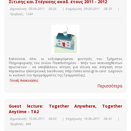
Σίτισης και Στέγασης ακαδ. έτους 2011 - 2012
Δημοσίευση:
09-09-2011 08:26
|
Ενημέρωση:
09-09-2011 08:39
|
Προβολές:
1344
Kαλούνται όλοι οι ενδιαφερόμενοι φοιτητές του Τμήματος
Πληροφορικής του Ιονίου Πανεπιστημίου - πλήν των νεοεισαχθέντων
πρωτοετών - να υποβάλλουν αίτηση για σίτιση και στέγαση στην
παρακάτω ηλεκτρονική διεύθυνση: http://sites.ionio.gr/e-care (ισχύουν
οι κωδικοί του προγράμματος της Γραμματείας).
Γενικές Ανακοινώσεις
Περισσότερα
Guest lecture: Together Anywhere, Together
Anytime - TA2
Δημοσίευση:
15-06-2011 08:03
|
Ενημέρωση:
16-06-2011 06:43
|
Προβολές:
840