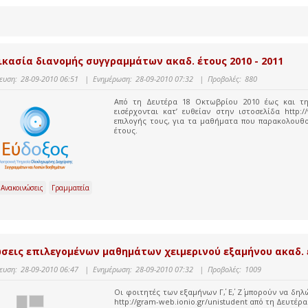
ικασία διανομής συγγραμμάτων ακαδ. έτους 2010 - 2011
ευση:
28-09-2010 06:51
|
Ενημέρωση:
28-09-2010 07:32
|
Προβολές:
880
Από τη Δευτέρα 18 Οκτωβρίου 2010 έως και τη
εισέρχονται κατ’ ευθείαν στην ιστοσελίδα http
επιλογής τους, για τα μαθήματα που παρακολουθο
έτους.
 Ανακοινώσεις
Γραμματεία
σεις επιλεγομένων μαθημάτων χειμερινού εξαμήνου ακαδ. έ
ευση:
28-09-2010 06:47
|
Ενημέρωση:
28-09-2010 07:32
|
Προβολές:
1009
Οι φοιτητές των εξαμήνων Γ΄, Ε΄, Ζ΄ μπορούν να δ
http://gram-web.ionio.gr/unistudent από τη Δευτέρ