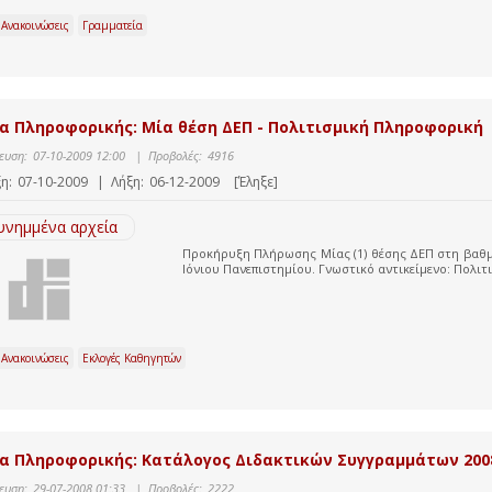
 Ανακοινώσεις
Γραμματεία
α Πληροφορικής: Μία θέση ΔΕΠ - Πολιτισμική Πληροφορική
ευση:
07-10-2009 12:00
|
Προβολές:
4916
η:
07-10-2009
|
Λήξη:
06-12-2009
[Έληξε]
υνημμένα αρχεία
Προκήρυξη Πλήρωσης Μίας (1) θέσης ΔΕΠ στη βαθ
Ιόνιου Πανεπιστημίου. Γνωστικό αντικείμενο: Πολι
 Ανακοινώσεις
Εκλογές Καθηγητών
α Πληροφορικής: Κατάλογος Διδακτικών Συγγραμμάτων 200
ευση:
29-07-2008 01:33
|
Προβολές:
2222