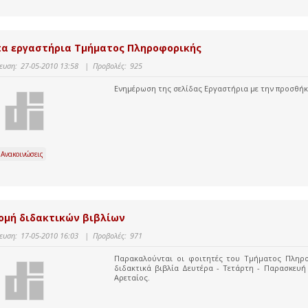
α εργαστήρια Τμήματος Πληροφορικής
ευση:
27-05-2010 13:58
|
Προβολές:
925
Ενημέρωση της σελίδας Εργαστήρια με την προσθ
 Ανακοινώσεις
ομή διδακτικών βιβλίων
ευση:
17-05-2010 16:03
|
Προβολές:
971
Παρακαλούνται οι φοιτητές του Τμήματος Πληρο
διδακτικά βιβλία Δευτέρα - Τετάρτη - Παρασκευή 
Αρεταίος.