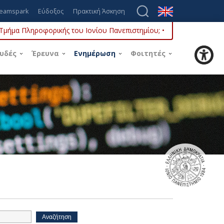
eamspark
Εύδοξος
Πρακτική Άσκηση
ο Τμήμα Πληροφορικής του Ιονίου Πανεπιστημίου; •
υδές
Έρευνα
Ενημέρωση
Φοιτητές