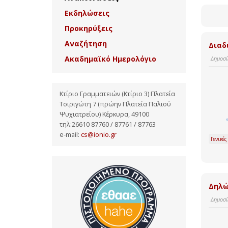
Εκδηλώσεις
Προκηρύξεις
Αναζήτηση
Διαδ
Ακαδημαϊκό Ημερολόγιο
Δημοσί
Κτίριο Γραμματειών (Κτίριο 3) Πλατεία
Τσιριγώτη 7 (πρώην Πλατεία Παλιού
Ψυχιατρείου) Κέρκυρα, 49100
τηλ:26610 87760 / 87761 / 87763
e-mail:
cs@ionio.gr
Γενικές
Δηλώ
Δημοσί