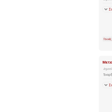
Σ
Γενικές
Μετε
Δημοσί
Έναρξ
Σ