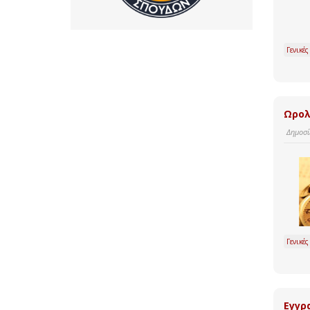
Γενικές
Ωρολ
Δημοσί
Γενικές
Εγγρ