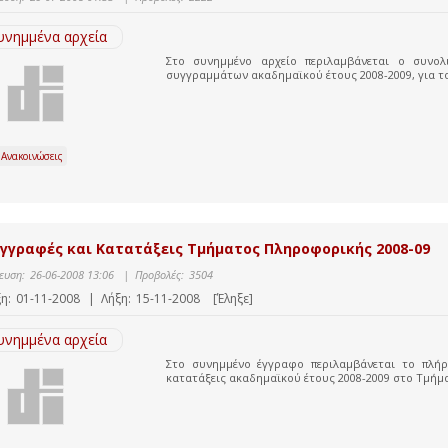
υνημμένα αρχεία
Στο συνημμένο αρχείο περιλαμβάνεται ο συνολ
συγγραμμάτων ακαδημαϊκού έτους 2008-2009, για τ
 Ανακοινώσεις
γγραφές και Κατατάξεις Τμήματος Πληροφορικής 2008-09
ευση:
26-06-2008 13:06
|
Προβολές:
3504
η:
01-11-2008
|
Λήξη:
15-11-2008
[Έληξε]
υνημμένα αρχεία
Στο συνημμένο έγγραφο περιλαμβάνεται το πλήρε
κατατάξεις ακαδημαϊκού έτους 2008-2009 στο Τμήμ