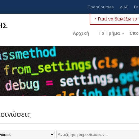
OpenCourses
ΔΙΑΣ
Dr
• Γιατί να διαλέξω τ
ΗΣ
Αρχική
Το Τμήμα
Σπο
οινώσεις