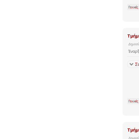
Γενικές
Τμήμ
Δημοσί
Έναρξ
Σ
Γενικές
Τμήμ
Δημοσί