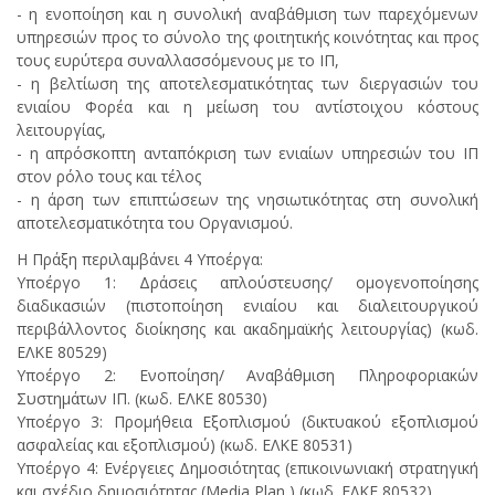
- η ενοποίηση και η συνολική αναβάθμιση των παρεχόμενων
υπηρεσιών προς το σύνολο της φοιτητικής κοινότητας και προς
τους ευρύτερα συναλλασσόμενους με το ΙΠ,
- η βελτίωση της αποτελεσματικότητας των διεργασιών του
ενιαίου Φορέα και η μείωση του αντίστοιχου κόστους
λειτουργίας,
- η απρόσκοπτη ανταπόκριση των ενιαίων υπηρεσιών του ΙΠ
στον ρόλο τους και τέλος
- η άρση των επιπτώσεων της νησιωτικότητας στη συνολική
αποτελεσματικότητα του Οργανισμού.
Η Πράξη περιλαμβάνει 4 Υποέργα:
Υποέργο 1: Δράσεις απλούστευσης/ ομογενοποίησης
διαδικασιών (πιστοποίηση ενιαίου και διαλειτουργικού
περιβάλλοντος διοίκησης και ακαδημαϊκής λειτουργίας) (κωδ.
ΕΛΚΕ 80529)
Υποέργο 2: Ενοποίηση/ Αναβάθμιση Πληροφοριακών
Συστημάτων ΙΠ. (κωδ. ΕΛΚΕ 80530)
Υποέργο 3: Προμήθεια Εξοπλισμού (δικτυακού εξοπλισμού
ασφαλείας και εξοπλισμού) (κωδ. ΕΛΚΕ 80531)
Υποέργο 4: Ενέργειες Δημοσιότητας (επικοινωνιακή στρατηγική
και σχέδιο δημοσιότητας (Media Plan ) (κωδ. ΕΛΚΕ 80532)