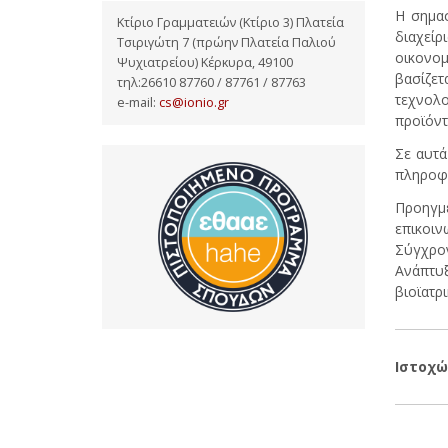
Η σημασ
Κτίριο Γραμματειών (Κτίριο 3) Πλατεία
διαχείρ
Τσιριγώτη 7 (πρώην Πλατεία Παλιού
οικονομ
Ψυχιατρείου) Κέρκυρα, 49100
βασίζε
τηλ:26610 87760 / 87761 / 87763
τεχνολ
e-mail:
cs@ionio.gr
προϊόντ
Σε αυτά
πληροφο
Προηγμέ
επικοιν
Σύγχρον
Ανάπτυξ
βιοϊατρι
Ιστοχώ