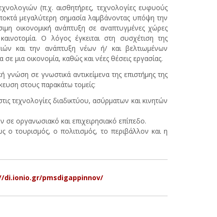
νολογιών (π.χ. αισθητήρες, τεχνολογίες ευφυούς
αποκτά μεγαλύτερη σημασία λαμβάνοντας υπόψη την
σιμη οικονομική ανάπτυξη σε αναπτυγμένες χώρες
αινοτομία. Ο λόγος έγκειται στη συσχέτιση της
σιών και την ανάπτυξη νέων ή/ και βελτιωμένων
σε μια οικονομία, καθώς και νέες θέσεις εργασίας.
ή γνώση σε γνωστικά αντικείμενα της επιστήμης της
κευση στους παρακάτω τομείς:
ις τεχνολογίες διαδικτύου, ασύρματων και κινητών
 σε οργανωσιακό και επιχειρησιακό επίπεδο.
 ο τουρισμός, ο πολιτισμός, το περιβάλλον και η
//di.ionio.gr/pmsdigappinnov/