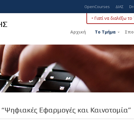
OpenCourses
ΔΙΑΣ
Dr
• Γιατί να διαλέξω τ
ΗΣ
Αρχική
Το Τμήμα
Σπο
“Ψηφιακές Εφαρμογές και Καινοτομία”