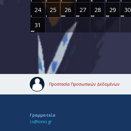
24
25
26
27
28
29
30
31
Προστασία Προσωπικών Δεδομένων
Γραμματεία
cs@ionio.gr