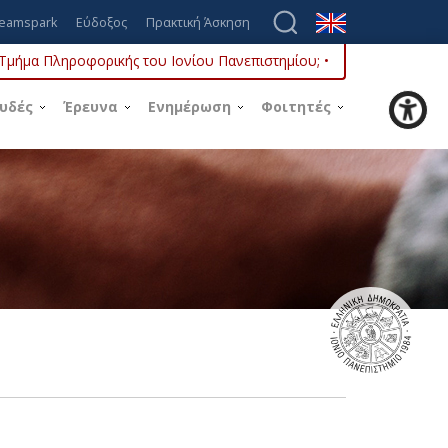
eamspark
Εύδοξος
Πρακτική Άσκηση
ο Τμήμα Πληροφορικής του Ιονίου Πανεπιστημίου; •
υδές
Έρευνα
Ενημέρωση
Φοιτητές