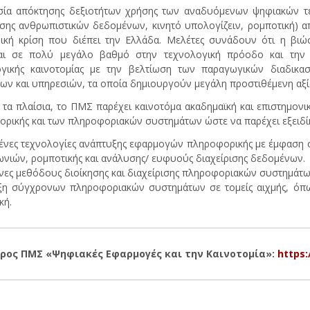
ία απόκτησης δεξιοτήτων χρήσης των αναδυόμενων ψηφιακών τεχ
ισης ανθρωπιστικών δεδομένων, κινητό υπολογίζειν, ρομποτική) 
ική κρίση που διέπει την Ελλάδα. Μελέτες συνάδουν ότι η βιώ
ται σε πολύ μεγάλο βαθμό στην τεχνολογική πρόοδο και την κ
ογικής καινοτομίας με την βελτίωση των παραγωγικών διαδικα
ων και υπηρεσιών, τα οποία δημιουργούν μεγάλη προστιθέμενη αξία 
 τα πλαίσια, το ΠΜΣ παρέχει καινοτόμα ακαδημαϊκή και επιστημονικ
ρικής και των πληροφοριακών συστημάτων ώστε να παρέχει εξειδί
νες τεχνολογίες ανάπτυξης εφαρμογών πληροφορικής με έμφαση στ
ωνιών, ρομποτικής και ανάλυσης/ ευφυούς διαχείρισης δεδομένων.
ες μεθόδους διοίκησης και διαχείρισης πληροφοριακών συστημάτων
η σύγχρονων πληροφοριακών συστημάτων σε τομείς αιχμής, όπως
κή.
ρος ΠΜΣ «Ψηφιακές Εφαρμογές και την Καινοτομία»:
https: