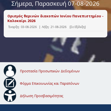
Σήμερα
, Παρασκευή 07-08-2026
Ορισμός θερινών διακοπών Ιονίου Πανεπιστημίου -
Καλοκαίρι 2026
Έναρξη:
03-08-2026
|
Λήξη:
21-08-2026
[Σε Εξέλιξη]
Προστασία Προσωπικών Δεδομένων
Φόρμα Επικοινωνίας και Παραπόνων
Δήλωση Προσβασιμότητας