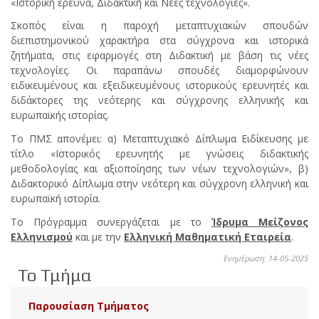
«Ιστορική έρευνα, Διδακτική και Νέες τεχνολογίες».
Σκοπός είναι η παροχή μεταπτυχιακών σπουδών
διεπιστημονικού χαρακτήρα στα σύγχρονα και ιστορικά
ζητήματα, στις εφαρμογές στη Διδακτική με βάση τις νέες
τεχνολογίες. Οι παραπάνω σπουδές διαμορφώνουν
ειδικευμένους και εξειδικευμένους ιστορικούς ερευνητές και
διδάκτορες της νεότερης και σύγχρονης ελληνικής και
ευρωπαϊκής ιστορίας.
Το ΠΜΣ απονέμει: α) Μεταπτυχιακό Δίπλωμα Ειδίκευσης με
τίτλο «Ιστορικός ερευνητής με γνώσεις διδακτικής
μεθοδολογίας και αξιοποίησης των νέων τεχνολογιών», β)
Διδακτορικό Δίπλωμα στην νεότερη και σύγχρονη ελληνική και
ευρωπαϊκή ιστορία.
Το Πρόγραμμα συνεργάζεται με το
Ίδρυμα Μείζονος
Ελληνισμού
και με την
Ελληνική Μαθηματική Εταιρεία
.
Ενημέρωση: 14-05-2025
Το Τμήμα
Παρουσίαση Τμήματος