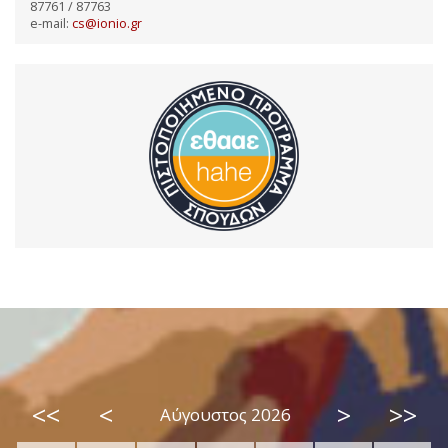
87761 / 87763
e-mail:
cs@ionio.gr
<<
<
>
>>
Αύγουστος 2026