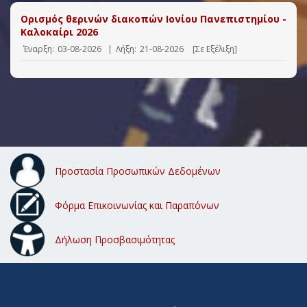
Ορισμός θερινών διακοπών Ιονίου Πανεπιστημίου -
Καλοκαίρι 2026
Έναρξη:
03-08-2026
|
Λήξη:
21-08-2026
[Σε Εξέλιξη]
Προστασία Προσωπικών Δεδομένων
Φόρμα Επικοινωνίας και Παραπόνων
Δήλωση Προσβασιμότητας