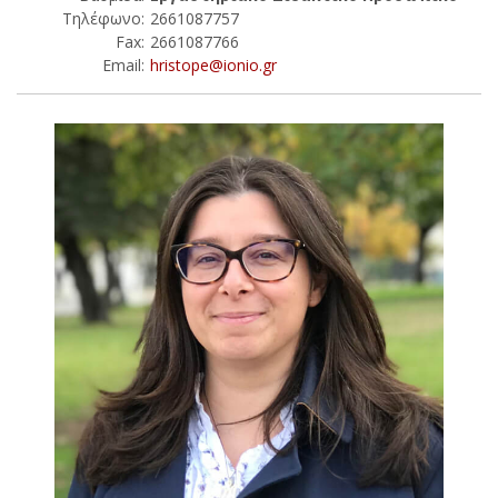
Τηλέφωνο:
2661087757
Fax:
2661087766
Email:
hristope@ionio.gr