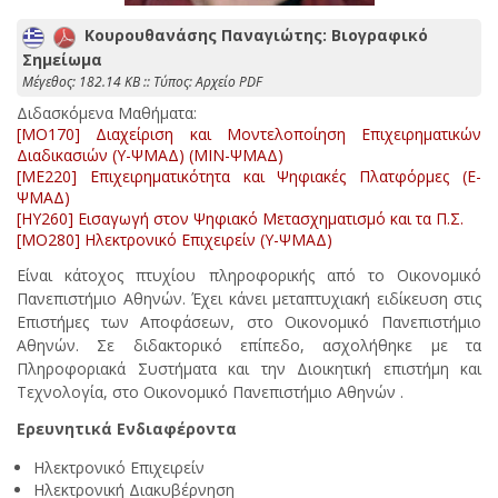
Κουρουθανάσης Παναγιώτης: Βιογραφικό
Σημείωμα
Mέγεθος: 182.14 KB :: Τύπος: Αρχείο PDF
Διδασκόμενα Μαθήματα:
[MO170] Διαχείριση και Μοντελοποίηση Επιχειρηματικών
Διαδικασιών (Υ-ΨΜΑΔ) (ΜΙΝ-ΨΜΑΔ)
[ME220] Επιχειρηματικότητα και Ψηφιακές Πλατφόρμες (Ε-
ΨΜΑΔ)
[HY260] Εισαγωγή στον Ψηφιακό Μετασχηματισμό και τα Π.Σ.
[MO280] Ηλεκτρονικό Επιχειρείν (Υ-ΨΜΑΔ)
Είναι κάτοχος πτυχίου πληροφορικής από το Οικονομικό
Πανεπιστήμιο Αθηνών. Έχει κάνει μεταπτυχιακή ειδίκευση στις
Επιστήμες των Αποφάσεων, στο Οικονομικό Πανεπιστήμιο
Αθηνών. Σε διδακτορικό επίπεδο, ασχολήθηκε με τα
Πληροφοριακά Συστήματα και την Διοικητική επιστήμη και
Τεχνολογία, στο Οικονομικό Πανεπιστήμιο Αθηνών .
Ερευνητικά Ενδιαφέροντα
Ηλεκτρονικό Επιχειρείν
Ηλεκτρονική Διακυβέρνηση