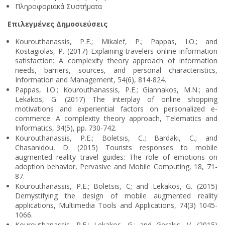
Πληροφοριακά Συστήματα
Επιλεγμένες Δημοσιεύσεις
Kourouthanassis, P.E.; Mikalef, P.; Pappas, I.O.; and
Kostagiolas, P. (2017) Explaining travelers online information
satisfaction: A complexity theory approach of information
needs, barriers, sources, and personal characteristics,
Information and Management, 54(6), 814-824.
Pappas, I.O.; Kourouthanassis, P.E.; Giannakos, M.N.; and
Lekakos, G. (2017) The interplay of online shopping
motivations and experiential factors on personalized e-
commerce: A complexity theory approach, Telematics and
Informatics, 34(5), pp. 730-742.
Kourouthanassis, P.E.; Boletsis, C.; Bardaki, C.; and
Chasanidou, D. (2015) Tourists responses to mobile
augmented reality travel guides: The role of emotions on
adoption behavior, Pervasive and Mobile Computing, 18, 71-
87.
Kourouthanassis, P.E.; Boletsis, C; and Lekakos, G. (2015)
Demystifying the design of mobile augmented reality
applications, Multimedia Tools and Applications, 74(3) 1045-
1066.
Kourouthanassis, P.E.; Lekakos, G.; and Gerakis, V. (2015)