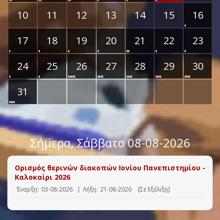
10
11
12
13
14
15
16
17
18
19
20
21
22
23
24
25
26
27
28
29
30
31
Σήμερα
, Σάββατο 08-08-2026
Ορισμός θερινών διακοπών Ιονίου Πανεπιστημίου -
Καλοκαίρι 2026
Έναρξη:
03-08-2026
|
Λήξη:
21-08-2026
[Σε Εξέλιξη]