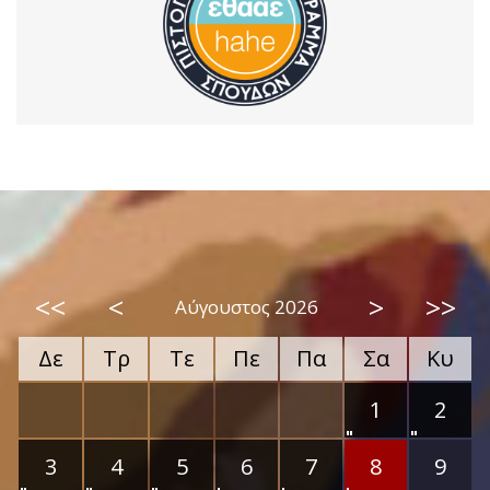
<<
<
>
>>
Αύγουστος 2026
Δε
Τρ
Τε
Πε
Πα
Σα
Κυ
1
2
3
4
5
6
7
8
9