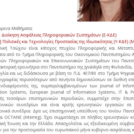
όμενα Μαθήματα:
 Διοίκηση Ασφάλειας Πληροφοριακών Συστημάτων (Ε-ΚΔΕ)
 Πολιτικές και Τεχνολογίες Προστασίας της Ιδιωτικότητας (Υ-ΚΔΕ) (
λική Τσώχου είναι κάτοχος πτυχίου Πληροφορικής και Μεταπτ
τα από το Τμήμα Πληροφορικής του Οικονομικού Πανεπιστημίου Α
κών Πληροφοριακών και Επικοινωνιακών Συστημάτων του Πανεπισ
ακτορική ερευνήτρια στο Πανεπιστήμιο της Jyväskylä στη Φινλανδία, 
γλία και ως διδάσκουσα με βάση το Π.Δ. 407/80 στο Τμήμα Ψηφια
γραφέας περισσότερων από πενήντα δημοσιεύσεων σε διεθνή επισ
ενδιαφέροντός της, συμπεριλαμβανομένων των Journal of Informa
tion Systems, European Journal of Information Systems, IT & Pe
ής τεσσάρων επιστημονικών περιοδικών, συμμετείχε στην Επισ
μονικών συνεδρίων και είναι κριτής ερευνητικών εργασιών σε
ονικά συνέδρια. Δρα ως επιστημονική υπεύθυνη του Ιονίου Πανε
αι OCTANE (Interreg). Έχει συμμετάσχει σε πλήθος ερευνητικών 
κή Ένωση και την Ελλάδα. Απασχολείται ως εξειδικευμένη σύμβο
 για την προετοιμασία του ευρωπαϊκού μήνα κυβερνο-ασφάλειας 