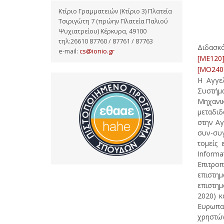
Κτίριο Γραμματειών (Κτίριο 3) Πλατεία
Τσιριγώτη 7 (πρώην Πλατεία Παλιού
Ψυχιατρείου) Κέρκυρα, 49100
τηλ:26610 87760 / 87761 / 87763
Διδασκ
e-mail:
cs@ionio.gr
[ME120]
[MO240]
Η Αγγε
Συστήμα
Μηχανι
μεταδιδ
στην Αγ
συν-συγ
τομείς 
Informa
Επιτροπ
επιστη
επιστημ
2020) κ
Ευρωπαϊ
χρηστών