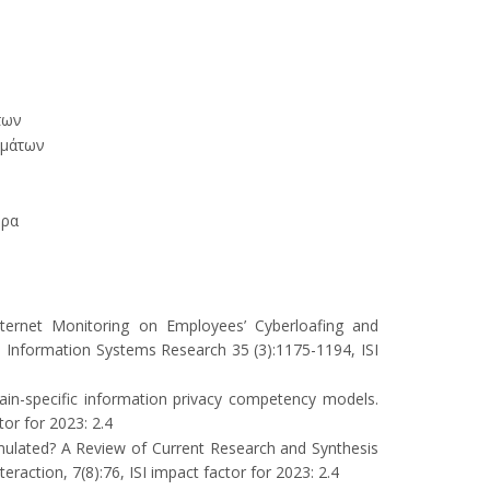
των
ημάτων
ήρα
nternet Monitoring on Employees’ Cyberloafing and
t. Information Systems Research 35 (3):1175-1194, ISI
ain-specific information privacy competency models.
tor for 2023: 2.4
rmulated? A Review of Current Research and Synthesis
raction, 7(8):76, ISI impact factor for 2023: 2.4