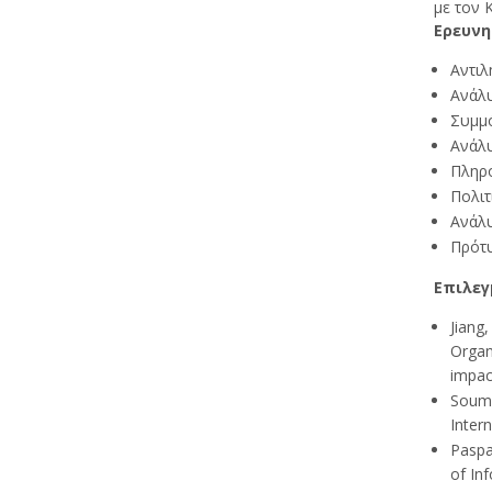
με τον 
Ερευνη
Αντιλ
Ανάλυ
Συμμό
Ανάλυ
Πληρο
Πολιτ
Ανάλυ
Πρότυ
Επιλεγ
Jiang
Organ
impact
Soume
Intern
Paspa
of In