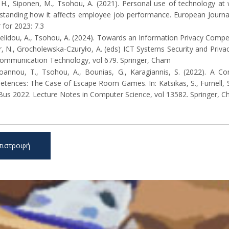
, H., Siponen, M., Tsohou, A. (2021). Personal use of technology at 
standing how it affects employee job performance. European Journal
 for 2023: 7.3
lidou, A., Tsohou, A. (2024). Towards an Information Privacy Compet
, N., Grocholewska-Czuryło, A. (eds) ICT Systems Security and Privac
ommunication Technology, vol 679. Springer, Cham
oannou, T., Tsohou, A., Bounias, G., Karagiannis, S. (2022). A Co
tences: The Case of Escape Room Games. In: Katsikas, S., Furnell, S. 
Bus 2022. Lecture Notes in Computer Science, vol 13582. Springer, 
πιστροφή