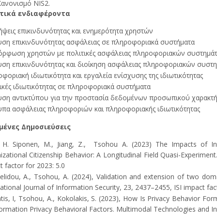
Κανονισμό NIS2.
τικά ενδιαφέροντα
ήψεις επικινδυνότητας και ενημερότητα χρηστών
ση επικινδυνότητας ασφάλειας σε πληροφοριακά συστήματα
ρφωση χρηστών με πολιτικές ασφάλειας πληροφοριακών συστημά
ση επικινδυνότητας και διοίκηση ασφάλειας πληροφοριακών συστ
φοριακή ιδιωτικότητα και εργαλεία ενίσχυσης της ιδιωτικότητας
ικές ιδιωτικότητας σε πληροφοριακά συστήματα
ση αντικτύπου για την προστασία δεδομένων προσωπικού χαρακτ
πα ασφάλειας πληροφοριών και πληροφοριακής ιδιωτικότητας
μένες Δημοσιεύσεις
, H. Siponen, M., Jiang, Z., Tsohou A. (2023) The Impacts of I
izational Citizenship Behavior: A Longitudinal Field Quasi-Experimen
 factor for 2023: 5.0
lidou, A., Tsohou, A. (2024), Validation and extension of two dom
ational Journal of Information Security, 23, 2437–2455, ISI impact fac
tis, I, Tsohou, A., Kokolakis, S. (2023), How Is Privacy Behavior Fo
formation Privacy Behavioral Factors. Multimodal Technologies and Inte