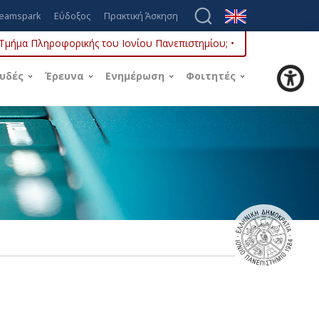
eamspark
Εύδοξος
Πρακτική Άσκηση
ο Τμήμα Πληροφορικής του Ιονίου Πανεπιστημίου; •
υδές
Έρευνα
Ενημέρωση
Φοιτητές