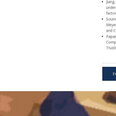
Jiang
under
factor
Soume
Meyer
and C
Papai
Compe
Trust
Ε