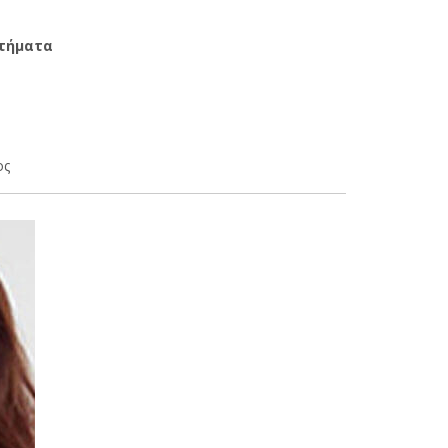
στήματα
ος