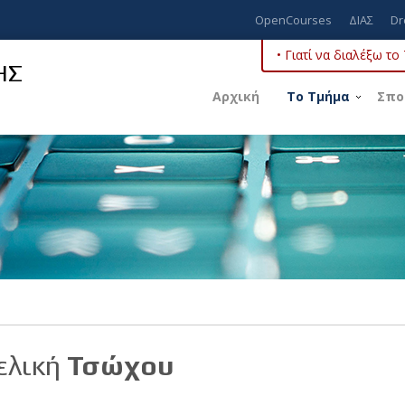
OpenCourses
ΔΙΑΣ
Dr
• Γιατί να διαλέξω τ
ΗΣ
Αρχική
Το Τμήμα
Σπο
ελική
Τσώχου