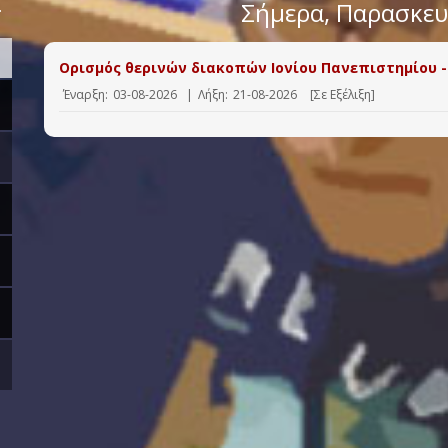
>
Σήμερα
, Παρασκε
Ορισμός θερινών διακοπών Ιονίου Πανεπιστημίου -
Έναρξη:
03-08-2026
|
Λήξη:
21-08-2026
[Σε Εξέλιξη]