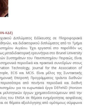
ΜΙΝ-ΚΔΕ)
υχιακού Διπλώματος Ειδίκευσης σε Πληροφοριακά
θηνών, και διδακτορικού διπλώματος από το Τμήμα
τημίου Αιγαίου. Έχει εργαστεί στο παρελθόν ως
ως μεταδιδακτορική ερευνήτρια στο Brunel University
κών Συστημάτων του Πανεπιστημίου Πειραιώς. Είναι
τημονικά περιοδικά και πρακτικά συνεδρίων στους
tion Technology, Journal for the Association of
ople, ECIS και MCIS. Είναι μέλος της Συντακτικής
τημονική Επιτροπή Προγράμματος τριάντα διεθνών
 περισσότερα από πενήντα περιοδικά και διεθνή
πιστημίου για τα ευρωπαϊκά έργα DEFeND (Horizon
και μελετητικών έργων χρηματοδοτούμενων από την
υλος του ENISA σε θέματα ενημέροτητας ασφάλειας
και σε θέματα αξιολόγησης από ομότιμους σύμφωνα