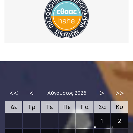
<<
<
>
>>
Αύγουστος 2026
Δε
Τρ
Τε
Πε
Πα
Σα
Κυ
1
2