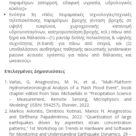
παραμέτρων (απορροή, εδαφική υγρασία, υδρολογικός
κύκλος)»
Ενότητα 3η «Νέες πειραματικές τεχνολογίες/τεχνικές
τηλεπισκόπισης παραμέτρων βροχής (ένταση βροχής σε
υψηλή ευκρίνεια, χωροχρονικής κατανομή
υδρογοσταγόνων, κατηγοριοποίηση βροχής, κτλ.) πάνω από
ξηρά και θάλασσα—(1) ραντάρ διπλής πολικότητας & υψηλής
συχνότητας (X-band) για πάνω από στεριά, και (2)
υποθαλάσσιοι αισθητήρες παθητικής ακουστικής (underwater
passive acoustic systems) για πάνω από θάλασσες και
ωκεανούς»
Επιλεγμένες
Δημοσιεύσεις
Varlas, G, Anagnostou, M. N., et al., “Multi-Platform
Hydrometeorological Analysis of a Flash Flood Event”, book
chapter edited from Silas Michaelidis in “Precipitation Science
– Measurement, Remote Sensing, Microphysics and
Modeling” (ISBN: 594257), Elsevier, 2022.
Markos Avlonitis, Dimitrios Kotinas, Marios N. Anagnostou
and Eleftheria Papadimitriou, 2022: “Quantization of large
earthquakes driven by asperities strain concentration
patterns,” 1st Workshop on Trends in Hardware and Software
for Monitoring and Understanding Earthquake Dynamics, 29 –