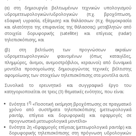
(α) στη δημιουργία βελτιωμένων τεχνικών υπολογισμού
υδρομετεωρολογικών/υδρολογικών (π.χ. βροχόπτωση,
εδαφική υγρασία, εξάτμιση) και θαλάσσιων (π.χ. θερμοκρασία
και αλατότητα της επιφανείας της θάλασσας) μεταβλητών από
στοιχεία δορυφορικής (satellite) και επίγειας (radar)
τηλεπισκόπισης, και
(β) στη βελτίωση των προγνώσεων ακραίων
υδρομετεωρολογικών φαινομένων (όπως καταιγίδες,
πλημμύρες, άνεμοι, ανεμοστρόβιλοι, κεραυνοί) από δυναμικά
μοντέλα προσομοίωσης δημιουργώντας τεχνικές βέλτιστης
αφομοίωσης των στοιχείων τηλεπισκόπισης στα μοντέλα αυτά.
Συνολικά το ερευνητικό και συγγραφικό έργο του
κατηγοριοποιείται σε τρεις (3) θεματικές ενότητες, που είναι:
η
Ενότητα 1
«Ποσοτική εκτίμηση βροχόπτωσης σε πραγματικό
χρόνο από συστήματα τηλεπισκόπισης (μετεωρολογικά
ραντάρ, επίγεια και δορυφορικά) και εφαρμογές σε
προγνωστικά μετεωρολογικά μοντέλα»
Ενότητα 2η «Εφαρμογές επίγειας (μετεωρολογικά ραντάρ) και
δορυφορικής τηλεπισκόπισης στη πρόγνωση υδρολογικών