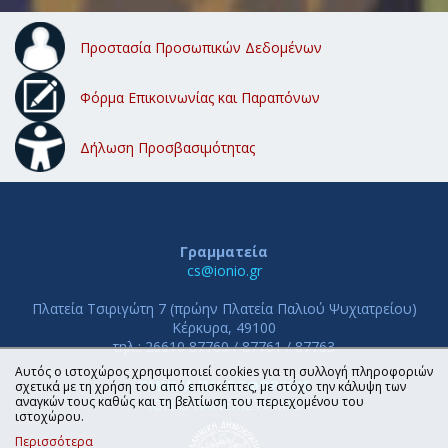
Προστασία Προσωπικών Δεδομένων
Φόρμα Επικοινωνίας και Παραπόνων
Δήλωση Προσβασιμότητας
Γραμματεία
cs@ionio.gr
Πλατεία Τσιριγώτη 7 (πρώην Πλατεία Παλιού Ψυχιατρείου)
Κέρκυρα, 49100
τηλ.: 26610 87760 / 87761 / 87763
Αυτός ο ιστοχώρος χρησιμοποιεί cookies για τη συλλογή πληροφοριών
ΤΜΗΜΑ ΠΛΗΡΟΦΟΡΙΚΗΣ
σχετικά με τη χρήση του από επισκέπτες, με στόχο την κάλυψη των
αναγκών τους καθώς και τη βελτίωση του περιεχομένου του
ΙΟΝΙΟ ΠΑΝΕΠΙΣΤΗΜΙΟ
ιστοχώρου.
Περισσότερα