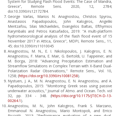
System for Studying Flash Flood Events: The Case of Mandra,
Greece”, Remote Sens. 2020, 12, 2784;
doi:10.3390/rs12172784.
George Varlas, Marios N. Anagnostou, Christos Spyrou,
Anastasios Papadopoulos, John Kalogiros, Angeliki
Mentzafou, Silas Michaelides, Evangelos Baltas, Efthymios
Karymbalis and Petros Katsafados, 2019: "A multi-platform
hydrometeorological analysis of the flash flood event of 15
November 2017 in Attica, Greece", MDPI, Remote Sens., 11,
45; doi:10.3390/rs11010045
Anagnostou, M. N., E. I. Nikolopoulos, J. Kalogiros, E. N.
Anagnostou, F. Marra, E. Mair, G. Bertoldi, U. Tappeiner, and
M. Borga, 2018: "Advancing Precipitation Estimation and
Streamflow Simulations in Complex Terrain with X-Band Dual-
Polarization Radar Observations," Remote Sens., Vol. 10,
1258; (
https://doi.org/10.3390/rs10081258
).
Nystuen, J. A., M. N. Anagnostou, E. N. Anagnostou, and A.
Papadopoulos, 2015: "Monitoring Greek seas using passive
underwater acoustics," Journal of Atmo. and Ocean. Tech. vol
32, pp. 334 - 348. (
https://doi.org/10.1175/JTECH-D-13-
00264.1
).
Anagnostou, M. N., John Kalogiros, Frank S. Marzano,
Emmanouil N. Anagnostou, Mario Montopoli, and Errico
Picciotti, 2013: "Performance evaluation of a new dual-