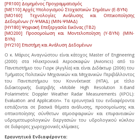
[PR100] Δομημένος Προγραμματισμός
[ME110] Αρχές Υπολογισμού Στοχαστικών Σημάτων (Ε-ΒΥΝ)
[MO160] Τεχνολογίες Ανάλυσης και Οπτικοποίησης
Δεδομένων (Υ-ΨΜΑΔ) (ΜΙΝ-ΨΜΑΔ)
[HY180] Ψηφιακή Επεξεργασία Εικόνας (ΤΒ2)
[MO200] Προσομοίωση και Μοντελοποίηση (Υ-ΒΥΝ) (ΜΙΝ-
ΒΥΝ)
[HY210] Επιστήμη και Ανάλυση Δεδομένων
Ο κ. Μάριος Αναγνώστου είναι κάτοχος Master of Engineering
(2000) στα Ηλεκτρονικά Αεροσκαφών (Avionics) από το
Πανεπιστήμιο του Γιορκ (Αγγλία) και είναι Διδάκτωρ (2006) του
Τμήματος Πολιτικών Μηχανικών και Μηχανικών Περιβάλλοντος
του Πανεπιστήμιου του Κοννέκτικατ (ΗΠΑ), με τίτλο
διδακτορικής διατριβής «Mobile High Resolution X-Band
Polarimetric Doppler Weather Radar Measurements (XPOL):
Evaluation and Application». Τα ερευνητικά του ενδιαφέροντα
εστιάζονται σε βασικά θέματα ανάλυσης, προσομοίωσης και
οπτικοποίησης σύνθετων ατμοσφαιρικών και επιφανειακών
υδρομετεωρολογικών διεργασιών του υδρολογικού κύκλου
σε διάφορες χωροχρονικές κλίμακες.
Ερευνητικά Ενδιαφέροντα: