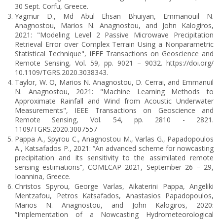
30 Sept. Corfu, Greece.
Yagmur D., Md Abul Ehsan Bhuiyan, Emmanouil N.
Anagnostou, Marios N. Anagnostou, and John Kalogiros,
2021: "Modeling Level 2 Passive Microwave Precipitation
Retrieval Error over Complex Terrain Using a Nonparametric
Statistical Technique", IEEE Transactions on Geoscience and
Remote Sensing, Vol. 59, pp. 9021 – 9032. https://doi.org/
10.1109/TGRS.2020.3038343.
Taylor, W. O, Marios N. Anagnostou, D. Cerrai, and Emmanuil
N. Anagnostou, 2021: "Machine Learning Methods to
Approximate Rainfall and Wind from Acoustic Underwater
Measurements", IEEE Transactions on Geoscience and
Remote Sensing, Vol. 54, pp. 2810 - 2821.
1109/TGRS.2020.3007557
Pappa A., Spyrou C., Anagnostou M., Varlas G., Papadopoulos
A., Katsafados P., 2021: “An advanced scheme for nowcasting
precipitation and its sensitivity to the assimilated remote
sensing estimations”, COMECAP 2021, September 26 – 29,
Ioannina, Greece.
Christos Spyrou, George Varlas, Aikaterini Pappa, Angeliki
Mentzafou, Petros Katsafados, Anastasios Papadopoulos,
Marios N. Anagnostou, and John Kalogiros, 2020:
“Implementation of a Nowcasting Hydrometeorological