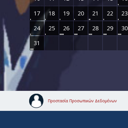
17
18
19
20
21
22
23
24
25
26
27
28
29
30
31
Προστασία Προσωπικών Δεδομένων