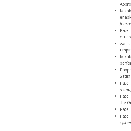
Appro
Mikale
enabl
Journ
Patel
outco
van d
Empiri
Mikal
perfo
Pappa
Satis
Patel
mana
Patel
the G
Patel
Patel
syste