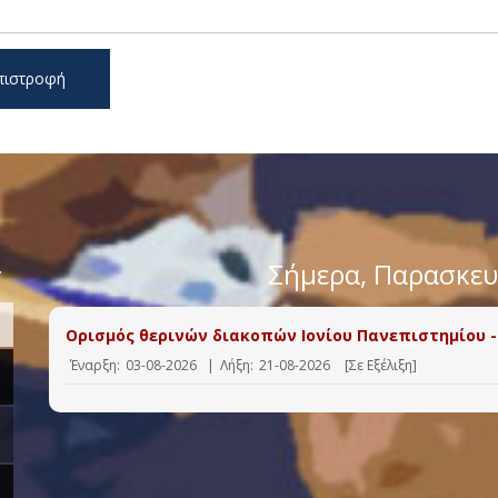
πιστροφή
>
Σήμερα
, Παρασκε
Ορισμός θερινών διακοπών Ιονίου Πανεπιστημίου -
Έναρξη:
03-08-2026
|
Λήξη:
21-08-2026
[Σε Εξέλιξη]