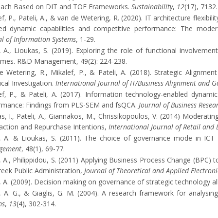
ach Based on DIT and TOE Frameworks.
Sustainability
,
12
(17), 7132.
f, P., Pateli, A., & van de Wetering, R. (2020). IT architecture flexibi
ed dynamic capabilities and competitive performance: The modera
al of Information Systems
, 1-29.
i, A., Lioukas, S. (2019). Exploring the role of functional involveme
mes. R&D Management, 49(2): 224-238.
e Wetering, R., Mikalef, P., & Pateli, A. (2018). Strategic Alignmen
cal Investigation.
International
Journal of IT/Business Alignment and 
ef, P., & Pateli, A. (2017). Information technology-enabled dynamic 
rmance: Findings from PLS-SEM and fsQCA.
Journal of Business Resea
s, I., Pateli, A., Giannakos, M., Chrissikopoulos, V. (2014) Moderat
faction and Repurchase Intentions,
International Journal of Retail and
i, A. & Lioukas, S. (2011). The choice of governance mode in ICT 
gement
, 48(1), 69-77.
i, A., Philippidou, S. (2011) Applying Business Process Change (BPC)
reek Public Administration,
Journal of Theoretical and Applied Electro
i, A. (2009). Decision making on governance of strategic technology al
i, A. G., & Giaglis, G. M. (2004). A research framework for analysi
ms
,
13
(4), 302-314.