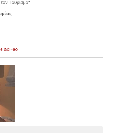
ι τον Τουρισμό"
ομίας
=el&oi=ao