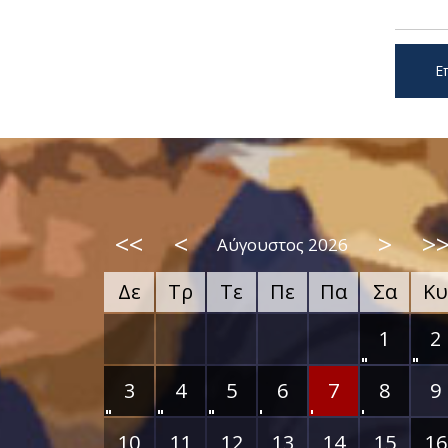
Ε
<<
<
>
>
Αύγουστος 2026
Δε
Τρ
Τε
Πε
Πα
Σα
Κυ
1
2
3
4
5
6
7
8
9
10
11
12
13
14
15
16