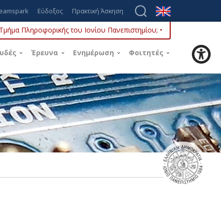
eamspark
Εύδοξος
Πρακτική Άσκηση
ο Τμήμα Πληροφορικής του Ιονίου Πανεπιστημίου; •
υδές
Έρευνα
Ενημέρωση
Φοιτητές