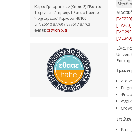
Mέγεθος:
Κτίριο Γραμματειών (Κτίριο 3) Πλατεία
Διδασκ
Τσιριγώτη 7 (πρώην Πλατεία Παλιού
[ME220]
Ψυχιατρείου) Κέρκυρα, 49100
τηλ:26610 87760 / 87761 / 87763
[HY260]
e-mail:
cs@ionio.gr
[MO290]
[ME340]
Είναι κ
Univers
Επιστήμ
Ερευνη
Διοί
Επιχε
Ψηφια
Ανοικ
Crowd
Επιλεγ
Patel