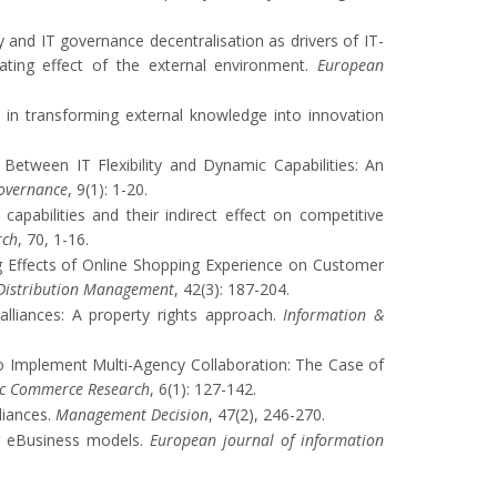
lity and IT governance decentralisation as drivers of IT-
ting effect of the external environment.
European
nt in transforming external knowledge into innovation
t Between IT Flexibility and Dynamic Capabilities: An
Governance
, 9(1): 1-20.
capabilities and their indirect effect on competitive
rch
, 70, 1-16.
ing Effects of Online Shopping Experience on Customer
 Distribution Management
, 42(3): 187-204.
alliances: A property rights approach.
Information &
 to Implement Multi-Agency Collaboration: The Case of
nic Commerce Research
, 6(1): 127-142.
liances.
Management Decision
, 47(2), 246-270.
ng eBusiness models.
European journal of information