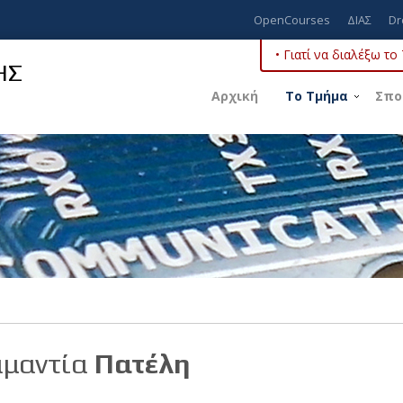
OpenCourses
ΔΙΑΣ
Dr
• Γιατί να διαλέξω τ
ΗΣ
Αρχική
Το Τμήμα
Σπο
μαντία
Πατέλη