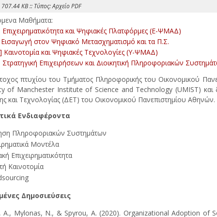
 707.44 KB :: Τύπος: Αρχείο PDF
όμενα Μαθήματα:
 Επιχειρηματικότητα και Ψηφιακές Πλατφόρμες (Ε-ΨΜΑΔ)
 Εισαγωγή στον Ψηφιακό Μετασχηματισμό και τα Π.Σ.
 Καινοτομία και Ψηφιακές Τεχνολογίες (Υ-ΨΜΑΔ)
 Στρατηγική Επιχειρήσεων και Διοικητική Πληροφοριακών Συστημ
άτοχος πτυχίου του Τμήματος Πληροφορικής του Οικονομικού Παν
ity of Manchester Institute of Science and Technology (UMIST) κα
ης και Τεχνολογίας (ΔΕΤ) του Οικονομικού Πανεπιστημίου Αθηνών.
τικά Ενδιαφέροντα
κηση Πληροφοριακών Συστημάτων
ιρηματικά Μοντέλα
κή Επιχειρηματικότητα
τή Καινοτομία
sourcing
μένες Δημοσιεύσεις
i, A., Mylonas, N., & Spyrou, A. (2020). Organizational Adoption of S