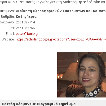
τρια ΔΠΜΣ "Ψηφιακές Τεχνολογίες στη Διοίκηση της Φιλοξενίας κα
τικείμενο:
Διοίκηση Πληροφοριακών Συστημάτων και Καινοτ
Βαθμίδα:
Καθηγήτρια
ηλέφωνο:
2661087714
Fax:
2661087766
Email:
pateli@ionio.gr
Website:
https://scholar.google.gr/citations?user=z526I7UAAAAJ&hl
Πατέλη Αδαμαντία: Βιογραφικό Σημείωμα