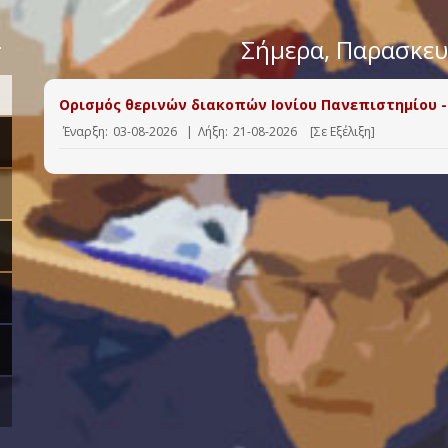
>
Σήμερα
, Παρασκε
Ορισμός θερινών διακοπών Ιονίου Πανεπιστημίου -
Έναρξη:
03-08-2026
|
Λήξη:
21-08-2026
[Σε Εξέλιξη]