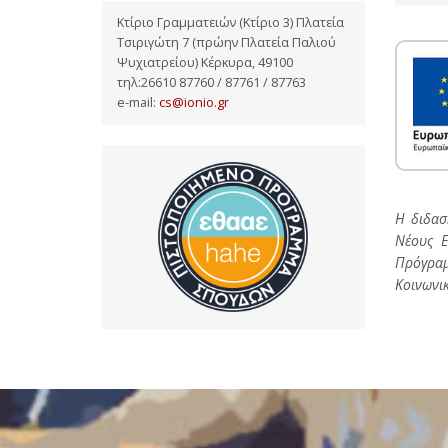
Κτίριο Γραμματειών (Κτίριο 3) Πλατεία
Τσιριγώτη 7 (πρώην Πλατεία Παλιού
Ψυχιατρείου) Κέρκυρα, 49100
τηλ:26610 87760 / 87761 / 87763
e-mail:
cs@ionio.gr
Η διδασ
Νέους Ε
Πρόγραμ
Κοινωνικ