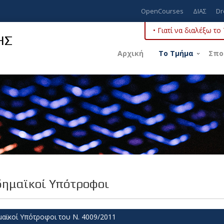
OpenCourses
ΔΙΑΣ
Dr
• Γιατί να διαλέξω τ
ΗΣ
Αρχική
Το Τμήμα
Σπο
ημαϊκοί Υπότροφοι
αϊκοί Υπότροφοι του Ν. 4009/2011