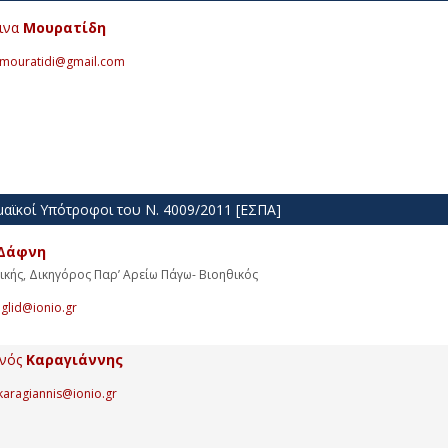
ινα
Μουρατίδη
mouratidi@gmail.com
αϊκοί Υπότροφοι του Ν. 4009/2011 [ΕΣΠΑ]
Δάφνη
ικής, Δικηγόρος Παρ’ Αρείω Πάγω- Βιοηθικός
iglid@ionio.gr
ανός
Καραγιάννης
karagiannis@ionio.gr