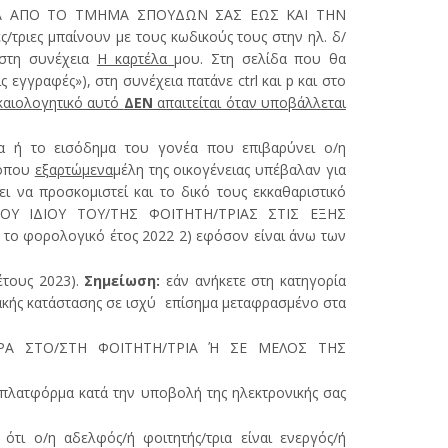
ΙΑ ΑΠΟ ΤΟ ΤΜΗΜΑ ΣΠΟΥΔΩΝ ΣΑΣ ΕΩΣ ΚΑΙ ΤΗΝ
ς/τριες μπαίνουν με τους κωδικούς τους στην ηλ. δ/
 στη συνέχεια
Η καρτέλα
μου. Στη σελίδα που θα
εγγραφές»), στη συνέχεια πατάνε ctrl και p και στο
ικαιολογητικό αυτό
ΔΕΝ
απαιτείται όταν υποβάλλεται
α ή το εισόδημα του γονέα που επιβαρύνει ο/η
 όπου
εξαρτώμενα
μέλη της οικογένειας υπέβαλαν για
 να προσκομιστεί και το δικό τους εκκαθαριστικό
ΟΥ ΙΔΙΟΥ ΤΟΥ/ΤΗΣ ΦΟΙΤΗΤΗ/ΤΡΙΑΣ ΣΤΙΣ ΕΞΗΣ
το φορολογικό έτος 2022 2) εφόσον είναι άνω των
τους 2023).
Σημείωση:
εάν ανήκετε στη κατηγορία
ακής κατάστασης σε ισχύ επίσημα μεταφρασμένο στα
ΟΡΑ ΣΤΟ/ΣΤΗ ΦΟΙΤΗΤΗ/ΤΡΙΑ Ή ΣΕ ΜΕΛΟΣ ΤΗΣ
πλατφόρμα κατά την υποβολή της ηλεκτρονικής σας
 ο/η αδελφός/ή φοιτητής/τρια είναι ενεργός/ή