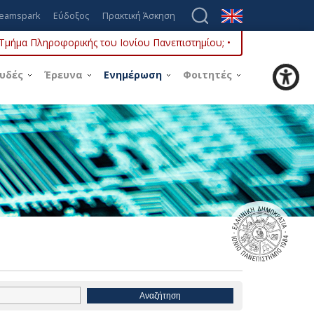
eamspark
Εύδοξος
Πρακτική Άσκηση
ο Τμήμα Πληροφορικής του Ιονίου Πανεπιστημίου; •
υδές
Έρευνα
Ενημέρωση
Φοιτητές