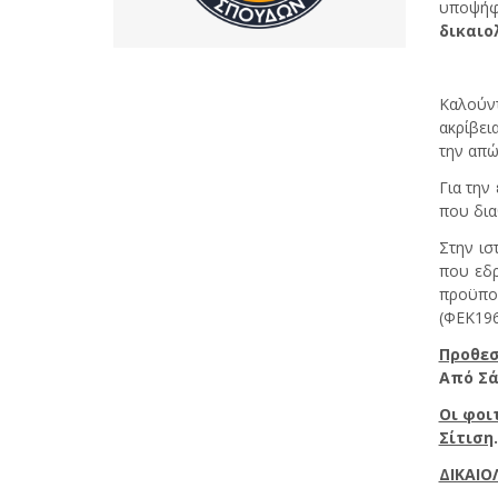
υποψήφι
δικαιο
Καλούντ
ακρίβει
την απώ
Για την
που δια
Στην ισ
που εδρ
προϋποθ
(ΦΕΚ196
Προθεσ
Από Σά
Οι φοι
Σίτιση
.
ΔΙΚΑΙΟ