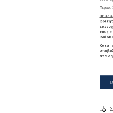
Περισσό
ΠΡΟΣΟ
φοιτητ
επιτυχ
τους
e
Ιονίου
Κατά 
υποβολ
στα Δη
Ε
Σ