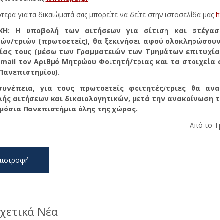
τερα για τα δικαιώματά σας μπορείτε να δείτε στην ιστοσελίδα μας
h
ΧΗ
: Η υποβολή των αιτήσεων για σίτιση και στέγαση
ών/τριών (πρωτοετείς), θα ξεκινήσει αφού ολοκληρώσου
ίας τους (μέσω των Γραμματειών των Τμημάτων επιτυχίας
-
mail
τον Αριθμό Μητρώου Φοιτητή/τριας και τα στοιχεία σ
 Πανεπιστημίου).
συνέπεια, για τους πρωτοετείς φοιτητές/τριες θα ανα
ής αιτήσεων και δικαιολογητικών, μετά την ανακοίνωση τ
μόσια Πανεπιστήμια όλης της χώρας.
Από το Τ
πιστροφή
χετικά Νέα