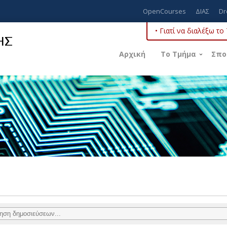
OpenCourses
ΔΙΑΣ
Dr
• Γιατί να διαλέξω τ
ΗΣ
Αρχική
Το Τμήμα
Σπο