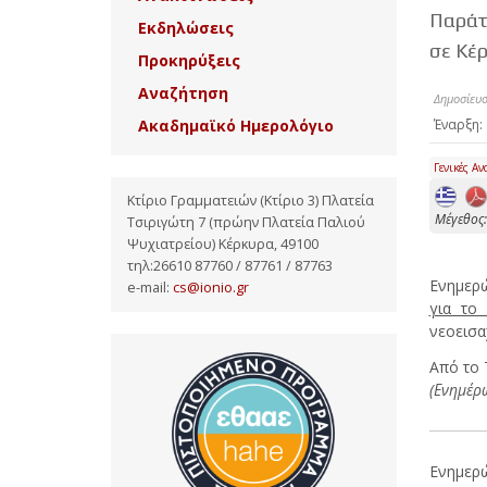
Παράτ
Εκδηλώσεις
σε Κέ
Προκηρύξεις
Αναζήτηση
Δημοσίευσ
Ακαδημαϊκό Ημερολόγιο
Έναρξη:
Γενικές Αν
Κτίριο Γραμματειών (Κτίριο 3) Πλατεία
Mέγεθος:
Τσιριγώτη 7 (πρώην Πλατεία Παλιού
Ψυχιατρείου) Κέρκυρα, 49100
τηλ:26610 87760 / 87761 / 87763
Ενημερώ
e-mail:
cs@ionio.gr
για το
νεοεισα
Από το 
(Ενημέρ
Ενημερ