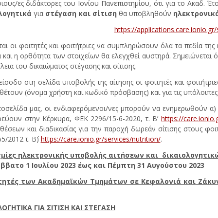
ους/ες διδάκτορες του Ιονίου Πανεπιστημίου, ότι για το Ακαδ. Έτ
λογητικά
για
στέγαση και σίτιση
θα υποβληθούν
ηλεκτρονικά
https://applications.care.ionio.gr
αι οι φοιτητές και φοιτήτριες να συμπληρώσουν όλα τα πεδία της 
α και η ορθότητα των στοιχείων θα ελεγχθεί αυστηρά. Σημειώνεται ό
λεια του δικαιώματος στέγασης και σίτισης.
 είσοδο στη σελίδα υποβολής της αίτησης οι φοιτητές και φοιτήτρι
θέτουν (όνομα χρήστη και κωδικό πρόσβασης) και για τις υπόλοιπες
τοσελίδα μας, οι ενδιαφερόμενοι/νες μπορούν να ενημερωθούν α) 
εύουν στην Κέρκυρα, ΦΕΚ 2296/15-6-2020, τ. Β’
https://care.ionio
έσεων και διαδικασίας για την παροχή δωρεάν σίτισης στους φοιτητέ
5/2012 τ. Β΄)
https://care.ionio.gr/services/nutrition/
.
μίες ηλεκτρονικής υποβολής αιτήσεων και δικαιολογητικ
ββατο 1 Ιουλίου 2023 έως και Πέμπτη 31 Αυγούστου 2023
τητές των Ακαδημαϊκών Τμημάτων σε Κεφαλονιά και Ζάκυ
ΛΟΓΗΤΙΚΑ
ΓΙΑ ΣΙΤΙΣΗ ΚΑΙ ΣΤΕΓΑΣΗ