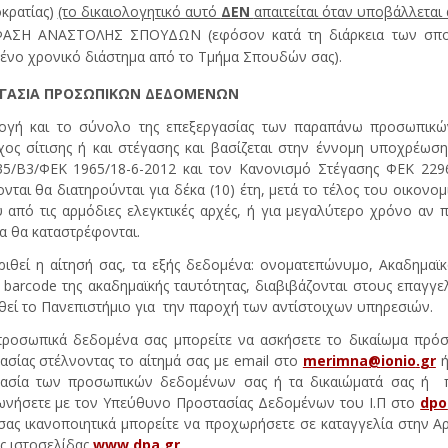
κρατίας)
(το δικαιολογητικό αυτό
ΔΕΝ
απαιτείται όταν υποβάλλεται
ΑΣΗ ΑΝΑΣΤΟΛΗΣ ΣΠΟΥΔΩΝ (εφόσον κατά τη διάρκεια των σπουδ
ένο χρονικό διάστημα από το Τμήμα Σπουδών σας).
ΡΓΑΣΙΑ ΠΡΟΣΩΠΙΚΩΝ ΔΕΔΟΜΕΝΩΝ
ογή και το σύνολο της επεξεργασίας των παραπάνω προσωπικών
χος σίτισης ή και στέγασης και βασίζεται στην έννομη υποχρέωσ
5/Β3/ΦΕΚ 1965/18-6-2012 και τον Κανονισμό Στέγασης ΦΕΚ 2296
νται θα διατηρούνται για δέκα (10) έτη, μετά το τέλος του οικονο
 από τις αρμόδιες ελεγκτικές αρχές, ή για μεγαλύτερο χρόνο αν
α θα καταστρέφονται.
ριθεί η αίτησή σας, τα εξής δεδομένα: ονοματεπώνυμο, Ακαδημ
 barcode της ακαδημαϊκής ταυτότητας, διαβιβάζονται στους επαγγελ
εί το Πανεπιστήμιο για την παροχή των αντίστοιχων υπηρεσιών.
προσωπικά δεδομένα σας μπορείτε να ασκήσετε το δικαίωμα πρόσ
ασίας στέλνοντας το αίτημά σας με email στο
merimna
@
ionio
.
gr
ή
γασία των προσωπικών δεδομένων σας ή τα δικαιώματά σας ή πι
ωνήσετε με τον Υπεύθυνο Προστασίας Δεδομένων του Ι.Π στο
dpo
σας ικανοποιητικά μπορείτε να προχωρήσετε σε καταγγελία στην
ς ιστοσελίδας
www
.
dpa
.
gr
.