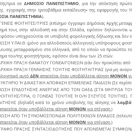
τής/τρια σε
ΔΗΜΟΣΙΟ ΠΑΝΕΠΙΣΤΗΜΙΟ
, για την απόκτηση πρώ
ης εγγραφής στην τριτοβάθμια εκπαίδευση» της εφαρμογής του ΥΠ
ΣΙΑ ΠΑΝΕΠΙΣΤΗΜΙΑ
).
ΝΕΙΣ ΦΟΙΤΗΤΕΣ/ΤΡΙΕΣ (επίσημο έγγραφο Δημόσιας Αρχής μεταφρα
ημά τους στην αλλοδαπή και στην Ελλάδα, εφόσον δηλώνονται ω
εφόσον υποχρεούνται σε υποβολή φορολογικής δήλωσης και δεν εί
ΩΣΗ Υ.ΠΑΙ.Θ. (μόνο για αλλοδαπούς-αλλογενείς υπότροφους φοιτητ
ευσης μεταφρασμένο στα ελληνικά, από το οποίο να προκύπτει το 
ημα του/της φοιτητή/τριας, εφόσον είναι άνω των 25 ετών.
ΡΧΙΚΗ ΠΡΑΞΗ ΘΑΝΑΤΟΥ ΓΟΝΕΑ/ΓΟΝΕΩΝ (εάν δεν προκύπτει από το 
ΡΧΙΚΗ ΠΡΑΞΗ ΓΕΝΝΗΣΗΣ ΤΟΥ/ΤΗΣ ΦΟΙΤΗΤΗ/ΤΡΙΑΣ (για μη αναγνωρ
ολογητικό αυτό
ΔΕΝ
απαιτείται όταν υποβάλλεται αίτηση
ΜΟΝΟΝ
γ
ΕΥΚΤΗΡΙΟ Ή ΔΙΚΑΣΤΙΚΗ ΑΠΟΦΑΣΗ ΕΠΙΜΕΛΕΙΑΣ ΠΑΙΔΙΩΝ (Σε περίπτ
ΙΩΣΗ ΕΠΙΔΟΤΗΣΗΣ ΑΝΕΡΓΙΑΣ ΑΠΟ ΤΟΝ ΟΑΕΔ (ΣΤΑ ΜΗΤΡΩΑ ΤΟΥ
ΦΟΙΤΗΤΗΣ/ΤΡΙΑ, Ο ΓΟΝΕΑΣ ΤΟΥ/ΤΗΣ Ή Ο/Η ΣΥΖΥΓΟΣ ΤΟΥ/ΤΗΣ) 
ΙΤΗΣΗΣ (δηλαδή κατά το χρόνο υποβολής της αίτησης να
λαμβά
απαιτείται όταν υποβάλλεται αίτηση
ΜΟΝΟΝ
για στέγαση.
)
ΙΩΣΗ ΑΠΟ ΤΗ ΣΥΝΟΜΟΣΠΟΝΔΙΑ ΠΟΛΥΤΕΚΝΩΝ ΕΛΛΑΔΟΣ (τελευταίο
απαιτείται όταν υποβάλλεται αίτηση
ΜΟΝΟΝ
για στέγαση.
)
ΓΡΑΦΟ ΠΡΑΞΗΣ ΣΥΝΤΑΞΙΟΔΟΤΗΣΗΣ ΠΟΥ ΑΠΟΝΕΜΕΤΑΙ ΣΥΜΦΩΝΑ ΜΕ 