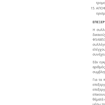
τρομο
ΑΠΟΦ
ορισμ
ΕΠΕΞΕ
Η συλλ
δικαιού
Φ5/6853
συλλέγο
ελέγχου
συνέχει
Εάν εγκ
αριθμός
συμβληθ
Για τα 
επεξεργ
επεξερ
επικοιν
θέματά 
μέσω τη