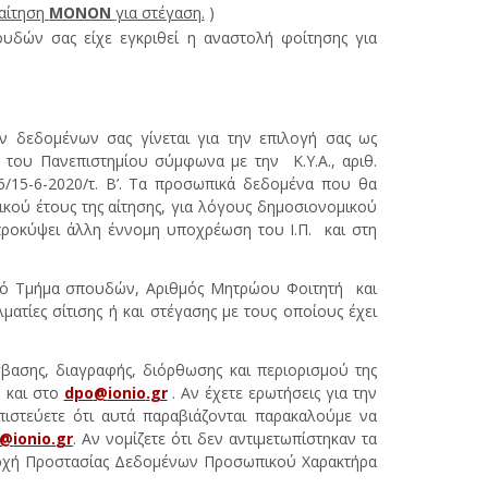
 αίτηση
ΜΟΝΟΝ
για στέγαση.
)
ών σας είχε εγκριθεί η αναστολή φοίτησης για
 δεδομένων σας γίνεται για την επιλογή σας ως
η του Πανεπιστημίου σύμφωνα με την Κ.Υ.Α., αριθ.
/15-6-2020/τ. Β’. Τα προσωπικά δεδομένα που θα
μικού έτους της αίτησης, για λόγους δημοσιονομικού
 προκύψει άλλη έννομη υποχρέωση του Ι.Π. και στη
αϊκό Τμήμα σπουδών, Αριθμός Μητρώου Φοιτητή και
ματίες σίτισης ή και στέγασης με τους οποίους έχει
βασης, διαγραφής, διόρθωσης και περιορισμού της
 και στο
dpo
@
ionio
.
gr
. Αν έχετε ερωτήσεις για την
στεύετε ότι αυτά παραβιάζονται παρακαλούμε να
@
ionio
.
gr
. Αν νομίζετε ότι δεν αντιμετωπίστηκαν τα
 Αρχή Προστασίας Δεδομένων Προσωπικού Χαρακτήρα