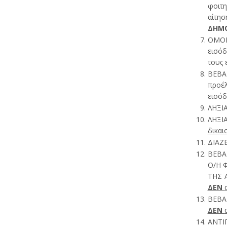
φοιτη
αίτησ
ΔΗΜΟ
ΟΜΟΓΕ
εισόδ
τους 
ΒΕΒΑΙ
προέλ
εισόδ
ΛΗΞΙΑ
ΛΗΞΙΑ
δικαι
ΔΙΑΖ
ΒΕΒΑ
Ο/Η 
ΤΗΣ Α
ΔΕΝ
ΒΕΒΑ
ΔΕΝ
ΑΝΤΙ