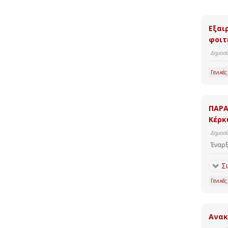
Εξαι
φοιτ
Δημοσί
Γενικές
ΠΑΡΑ
Κέρκ
Δημοσί
Έναρξ
Σ
Γενικές
Ανακ