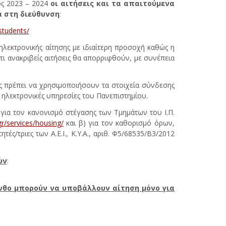
ος 2023 – 2024
οι αιτήσεις και τα απαιτούμενα
 στη διεύθυνση
:
/students/
ηλεκτρονικής αίτησης με ιδιαίτερη προσοχή καθώς η
τι ανακριβείς αιτήσεις θα απορριφθούν, με συνέπεια
ες πρέπει να χρησιμοποιήσουν τα στοιχεία σύνδεσης
 ηλεκτρονικές υπηρεσίες του Πανεπιστημίου.
για τον κανονισμό στέγασης των Τμημάτων του Ι.Π.
.gr/services/housing/
και β) για τον καθορισμό όρων,
ς/τριες των Α.Ε.Ι., Κ.Υ.Α., αριθ. Φ5/68535/Β3/2012
ών
:
νθο μπορούν να υποβάλλουν αίτηση μόνο για