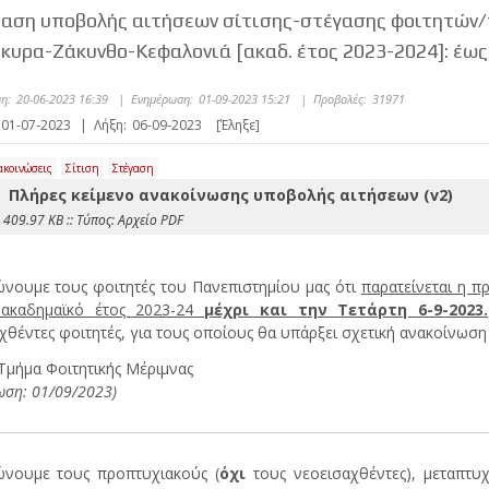
αση υποβολής αιτήσεων σίτισης-στέγασης φοιτητών
ρκυρα-Ζάκυνθο-Κεφαλονιά [ακαδ. έτος 2023-2024]: έως
η:
20-06-2023 16:39
|
Ενημέρωση:
01-09-2023 15:21
|
Προβολές:
31971
01-07-2023
|
Λήξη:
06-09-2023
[Έληξε]
ακοινώσεις
Σίτιση
Στέγαση
Πλήρες κείμενο ανακοίνωσης υποβολής αιτήσεων (v2)
 409.97 KB :: Τύπος: Αρχείο PDF
νουμε τους φοιτητές του Πανεπιστημίου μας ότι
παρατείνεται η π
 ακαδημαϊκό έτος 2023-24
μέχρι και την Τετάρτη 6-9-2023.
χθέντες φοιτητές, για τους οποίους θα υπάρξει σχετική ανακοίνωση
Τμήμα Φοιτητικής Μέριμνας
ωση: 01/09/2023)
ώνουμε τους προπτυχιακούς (
όχι
τους νεοεισαχθέντες), μεταπτυχι