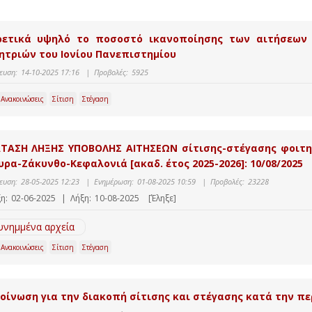
ρετικά υψηλό το ποσοστό ικανοποίησης των αιτήσεων 
ητριών του Ιονίου Πανεπιστημίου
ευση:
14-10-2025 17:16
|
Προβολές:
5925
 Ανακοινώσεις
Σίτιση
Στέγαση
ΤΑΣΗ ΛΗΞΗΣ ΥΠΟΒΟΛΗΣ ΑΙΤΗΣΕΩΝ σίτισης-στέγασης φοιτ
υρα-Ζάκυνθο-Κεφαλονιά [ακαδ. έτος 2025-2026]: 10/08/2025
ευση:
28-05-2025 12:23
|
Ενημέρωση:
01-08-2025 10:59
|
Προβολές:
23228
η:
02-06-2025
|
Λήξη:
10-08-2025
[Έληξε]
υνημμένα αρχεία
 Ανακοινώσεις
Σίτιση
Στέγαση
οίνωση για την διακοπή σίτισης και στέγασης κατά την π