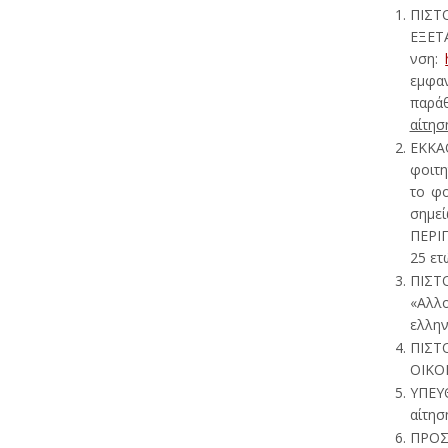
ΠΙΣΤ
ΕΞΕΤΑ
νση:
εμφαν
παράθ
αίτη
ΕΚΚΑ
φοιτη
το φο
σημε
ΠΕΡΙΠ
25 ετ
ΠΙΣΤ
«Αλλο
ελλην
ΠΙΣΤ
ΟΙΚΟΓ
ΥΠΕΥΘ
αίτηση
ΠΡΟΣ