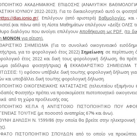
ΟΠΟΙΗΤΙΚΟ ΑΚΑΔΗΜΑΪΚΗΣ ΕΠΙΔΟΣΗΣ (ΑΝΑΛΥΤΙΚΗ ΒΑΘΜΟΛΟΓ
ΣΤΙΚΗ ΙΟΥΝΙΟΥ 2022-2023). Για το δικαιολογητικό αυτό οι φοιτητέ
https
://
dias
.
ionio
.
gr
/
. Επιλέγουν (από αριστερά)
Βαθμολογίες
, και
ιστεί (και πάνω από τη Λίστα Μαθημάτων επιλέγουν «Δείξε ΟΛΕΣ τις 
υρο διαλόγου που ανοίγει επιλέγουν
Αποθήκευση ως
PDF
(το δ
ση
ΜΟΝΟΝ
για σίτιση).
ΘΑΡΙΣΤΙΚΟ ΣΗΜΕΙΩΜΑ (Για το συνολικό οικογενειακό εισόδημ
τής/τρια, για το φορολογικό έτος 2022)
Σημείωση
: σε περίπτωση
ρολογικό έτος 2022 και δική τους φορολογική δήλωση, θα πρέπει
ίωμα (αδέλφια φοιτητή/τριας)
ή
ΕΚΚΑΘΑΡΙΣΤΙΚΟ ΣΗΜΕΙΩΜΑ Τ
ΤΩΣΕΙΣ: 1) εφόσον υπέβαλε δική του/της φορολογική δήλωση για 
ών και υποβάλλει δική του/της φορολογική δήλωση.
ΟΠΟΙΗΤΙΚΟ ΟΙΚΟΓΕΝΕΙΑΚΗΣ ΚΑΤΑΣΤΑΣΗΣ (τελευταίου εξαμήνου έ
δαπός Φοιτητής» πρέπει να προσκομίσετε πιστοποιητικό οικογενει
ικά από τη χώρα προέλευσής σας.
ΟΠΟΙΗΤΙΚΟ ΚΕ.Π.Α ή ΑΝΤΙΣΤΟΙΧΟ ΠΙΣΤΟΠΟΙΗΤΙΚΟ ΠΟΥ ΑΦ
ΕΝΕΙΑΣ ΤΟΥ/ΤΗΣ (με ποσοστό αναπηρίας 67% και άνω).
ΥΝΗ ΔΗΛΩΣΗ Ν. 1599/86 (την οποία θα βρείτε στην ηλεκτρονική 
ς).
ΦΑΤΟ ΠΙΣΤΟΠΟΙΗΤΙΚΟ ΣΠΟΥΔΩΝ από το οποίο να προκύπτει ότι