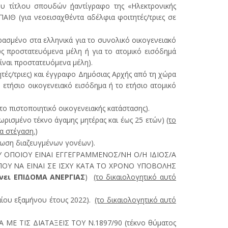
του τίτλου σπουδών
ή
αντίγραφο της «Ηλεκτρονικής
ΑΙΘ (για νεοεισαχθέντα αδέλφια φοιτητές/τριες σε
σμένο στα ελληνικά για το συνολικό οικογενειακό
ς προστατευόμενα μέλη ή για το ατομικό εισόδημά
ναι προστατευόμενα μέλη).
ές/τριες) και έγγραφο Δημόσιας Αρχής από τη χώρα
ετήσιο οικογενειακό εισόδημα ή το ετήσιο ατομικό
πιστοποιητικό οικογενειακής κατάστασης).
ισμένο τέκνο άγαμης μητέρας και έως 25 ετών)
(το
ια στέγαση.
)
ωση διαζευγμένων γονέων).
 ΟΠΟΙΟΥ ΕΙΝΑΙ ΕΓΓΕΓΡΑΜΜΕΝΟΣ/ΝΗ Ο/Η ΙΔΙΟΣ/Α
ΠΟΥ ΝΑ ΕΙΝΑΙ ΣΕ ΙΣΧΥ ΚΑΤΑ ΤΟ ΧΡΟΝΟ ΥΠΟΒΟΛΗΣ
νει ΕΠΙΔΟΜΑ ΑΝΕΡΓΙΑΣ
)
(το δικαιολογητικό αυτό
υ εξαμήνου έτους 2022).
(το δικαιολογητικό αυτό
ΤΙΣ ΔΙΑΤΑΞΕΙΣ ΤΟΥ Ν.1897/90 (τέκνο θύματος