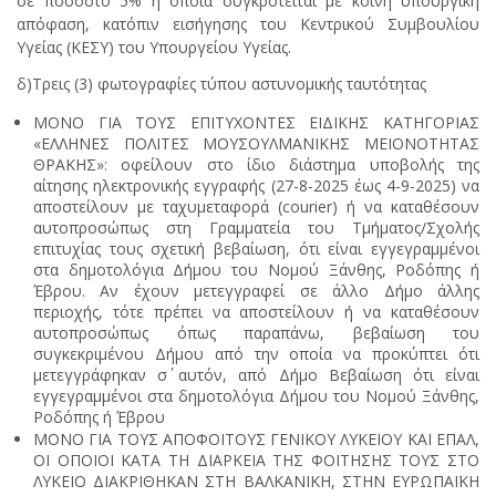
σε ποσοστό 5% η οποία συγκροτείται με κοινή υπουργική
απόφαση, κατόπιν εισήγησης του Κεντρικού Συμβουλίου
Υγείας (ΚΕΣΥ) του Υπουργείου Υγείας.
δ)Τρεις (3) φωτογραφίες τύπου αστυνομικής ταυτότητας
ΜΟΝΟ ΓΙΑ ΤΟΥΣ ΕΠΙΤΥΧΟΝΤΕΣ ΕΙΔΙΚΗΣ ΚΑΤΗΓΟΡΙΑΣ
«ΕΛΛΗΝΕΣ ΠΟΛΙΤΕΣ ΜΟΥΣΟΥΛΜΑΝΙΚΗΣ ΜΕΙΟΝΟΤΗΤΑΣ
ΘΡΑΚΗΣ»: οφείλουν στο ίδιο διάστημα υποβολής της
αίτησης ηλεκτρονικής εγγραφής (27-8-2025 έως 4-9-2025) να
αποστείλουν με ταχυμεταφορά (courier) ή να καταθέσουν
αυτοπροσώπως στη Γραμματεία του Τμήματος/Σχολής
επιτυχίας τους σχετική βεβαίωση, ότι είναι εγγεγραμμένοι
στα δημοτολόγια Δήμου του Νομού Ξάνθης, Ροδόπης ή
Έβρου. Αν έχουν μετεγγραφεί σε άλλο Δήμο άλλης
περιοχής, τότε πρέπει να αποστείλουν ή να καταθέσουν
αυτοπροσώπως όπως παραπάνω, βεβαίωση του
συγκεκριμένου Δήμου από την οποία να προκύπτει ότι
μετεγγράφηκαν σ΄ αυτόν, από Δήμο Βεβαίωση ότι είναι
εγγεγραμμένοι στα δημοτολόγια Δήμου του Νομού Ξάνθης,
Ροδόπης ή Έβρου
ΜΟΝΟ ΓΙΑ ΤΟΥΣ ΑΠΟΦΟΙΤΟΥΣ ΓΕΝΙΚΟΥ ΛΥΚΕΙΟΥ ΚΑΙ ΕΠΑΛ,
ΟΙ ΟΠΟΙΟΙ ΚΑΤΑ ΤΗ ΔΙΑΡΚΕΙΑ ΤΗΣ ΦΟΙΤΗΣΗΣ ΤΟΥΣ ΣΤΟ
ΛΥΚΕΙΟ ΔΙΑΚΡΙΘΗΚΑΝ ΣΤΗ ΒΑΛΚΑΝΙΚΗ, ΣΤΗΝ ΕΥΡΩΠΑΪΚΗ