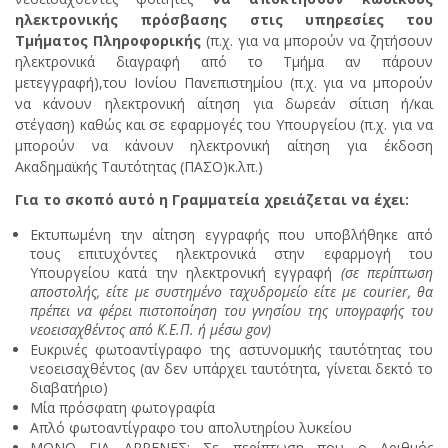
ηλεκτρονικής πρόσβασης στις υπηρεσίες του
Τμήματος Πληροφορικής
(π.χ. για να μπορούν να ζητήσουν
ηλεκτρονικά διαγραφή από το Τμήμα αν πάρουν
μετεγγραφή),του Ιονίου Πανεπιστημίου (π.χ. για να μπορούν
να κάνουν ηλεκτρονική αίτηση για δωρεάν σίτιση ή/και
στέγαση) καθώς και σε εφαρμογές του Υπουργείου (π.χ. για να
μπορούν να κάνουν ηλεκτρονική αίτηση για έκδοση
Ακαδημαϊκής Ταυτότητας (ΠΑΣΟ)κ.λπ.)
Για το σκοπό αυτό η Γραμματεία χρειάζεται να έχει:
Εκτυπωμένη την αίτηση εγγραφής που υποβλήθηκε από
τους επιτυχόντες ηλεκτρονικά στην εφαρμογή του
Υπουργείου κατά την ηλεκτρονική εγγραφή
(σε περίπτωση
αποστολής, είτε με συστημένο ταχυδρομείο είτε με courier, θα
πρέπει να φέρει πιστοποίηση του γνησίου της υπογραφής του
νεοεισαχθέντος από Κ.Ε.Π. ή μέσω gov)
Ευκρινές φωτοαντίγραφο της αστυνομικής ταυτότητας του
νεοεισαχθέντος (αν δεν υπάρχει ταυτότητα, γίνεται δεκτό το
διαβατήριο)
Μία πρόσφατη φωτογραφία
Απλό φωτοαντίγραφο του απολυτηρίου λυκείου
ΜΟΝΟ ΓΙΑ ΑΡΡΕΝΕΣ: Σε περίπτωση που ο Αριθμός