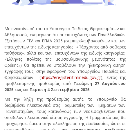
Με ανακοίνωσή του το Υπουργείο Παιδείας, Θρησκευμάτων και
Αθλητισμού, ενημέρωσε ότι οι επιτυχόντες των Πανελλαδικών
Εξετάσεων ΓΕΛ και ΕΠΑΛ 2025 (συμπεριλαμβανομένων και των
επιτυχόντων της ειδικής κατηγορίας «Πάσχοντες από σοβαρές
παθήσεις», αλλά και των επιτυχόντων της ειδικής κατηγορίας
«Έλληνες πολίτες της μουσουλμανικής μειονότητας της
Θράκης») θα πρέπει να υποβάλουν την ηλεκτρονική αίτηση
εγγραφής τους, στην εφαρμογή του Υπουργείου Παιδείας και
Θρησκευμάτων (
https://eregister.it.minedu.gov.gr
), εντός της
προβλεπόμενης προθεσμίας: από
Τετάρτη 27 Αυγούστου
2025
έως και
Πέμπτη 4 Σεπτεμβρίου 2025
.
Με την λήξη της προθεσμίας αυτής, το Υπουργείο θα
διαβιβάσει ηλεκτρονικά στις Γραμματείες των Τμημάτων των
Πανεπιστημίων, τους καταλόγους των νεοεισαχθέντων που
υπέβαλαν ηλεκτρονικά αίτηση εγγραφής. Η Γραμματεία μας θα
προχωρήσει άμεσα στην ολοκλήρωση της διαδικασίας, ώστε οι
νεοεισαχθέντες φοιτητές
να αποκτήσουν κωδικούς