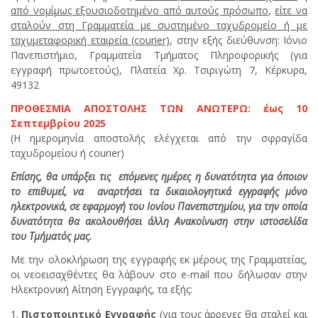
από νομίμως εξουσιοδοτημένο από αυτούς πρόσωπο
,
είτε να
σταλούν στη Γραμματεία με συστημένο ταχυδρομείο ή με
ταχυμεταφορική εταιρεία (courier)
, στην εξής διεύθυνση: Ιόνιο
Πανεπιστήμιο, Γραμματεία Τμήματος Πληροφορικής (για
εγγραφή πρωτοετούς), Πλατεία Χρ. Τσιριγώτη 7, Κέρκυρα,
49132
ΠΡΟΘΕΣΜΙΑ ΑΠΟΣΤΟΛΗΣ ΤΩΝ ΑΝΩΤΕΡΩ: έως 10
Σεπτεμβρίου 2025
(Η ημερομηνία αποστολής ελέγχεται από την σφραγίδα
ταχυδρομείου ή courier)
Επίσης, θα υπάρξει τις επόμενες ημέρες η δυνατότητα για όποιον
το επιθυμεί, να αναρτήσει τα δικαιολογητικά εγγραφής μόνο
ηλεκτρονικά, σε εφαρμογή του Ιονίου Πανεπιστημίου, για την οποία
δυνατότητα θα ακολουθήσει άλλη Ανακοίνωση στην ιστοσελίδα
του Τμήματός μας.
Με την ολοκλήρωση της εγγραφής εκ μέρους της Γραμματείας,
οι νεοεισαχθέντες θα λάβουν στο e-mail που δήλωσαν στην
Ηλεκτρονική Αίτηση Εγγραφής, τα εξής:
Πιστοποιητικό Εγγραφής
(για τους άρρενες θα σταλεί και