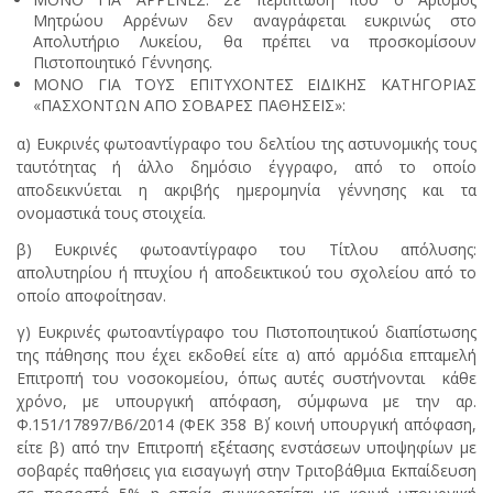
Μητρώου Αρρένων δεν αναγράφεται ευκρινώς στο
Απολυτήριο Λυκείου, θα πρέπει να προσκομίσουν
Πιστοποιητικό Γέννησης.
ΜΟΝΟ ΓΙΑ ΤΟΥΣ ΕΠΙΤΥΧΟΝΤΕΣ ΕΙΔΙΚΗΣ ΚΑΤΗΓΟΡΙΑΣ
«ΠΑΣΧΟΝΤΩΝ ΑΠΟ ΣΟΒΑΡΕΣ ΠΑΘΗΣΕΙΣ»:
α) Ευκρινές φωτοαντίγραφο του δελτίου της αστυνομικής τους
ταυτότητας ή άλλο δημόσιο έγγραφο, από το οποίο
αποδεικνύεται η ακριβής ημερομηνία γέννησης και τα
ονομαστικά τους στοιχεία.
β) Ευκρινές φωτοαντίγραφο του Τίτλου απόλυσης:
απολυτηρίου ή πτυχίου ή αποδεικτικού του σχολείου από το
οποίο αποφοίτησαν.
γ) Ευκρινές φωτοαντίγραφο του Πιστοποιητικού διαπίστωσης
της πάθησης που έχει εκδοθεί είτε α) από αρμόδια επταμελή
Επιτροπή του νοσοκομείου, όπως αυτές συστήνονται κάθε
χρόνο, με υπουργική απόφαση, σύμφωνα με την αρ.
Φ.151/17897/Β6/2014 (ΦΕΚ 358 Β΄) κοινή υπουργική απόφαση,
είτε β) από την Επιτροπή εξέτασης ενστάσεων υποψηφίων με
σοβαρές παθήσεις για εισαγωγή στην Τριτοβάθμια Εκπαίδευση