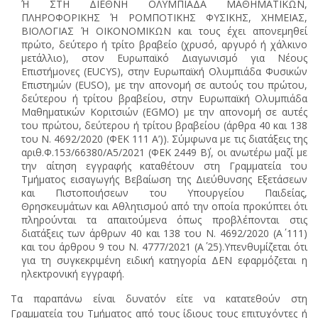
Ή ΣΤΗ ΔΙΕΘΝΗ ΟΛΥΜΠΙΑΔΑ ΜΑΘΗΜΑΤΙΚΩΝ,
ΠΛΗΡΟΦΟΡΙΚΗΣ Ή ΡΟΜΠΟΤΙΚΗΣ ΦΥΣΙΚΗΣ, ΧΗΜΕΙΑΣ,
ΒΙΟΛΟΓΙΑΣ Ή ΟΙΚΟΝΟΜΙΚΩΝ και τους έχει απονεμηθεί
πρώτο, δεύτερο ή τρίτο βραβείο (χρυσό, αργυρό ή χάλκινο
μετάλλιο), στον Ευρωπαϊκό Διαγωνισμό για Νέους
Επιστήμονες (EUCYS), στην Ευρωπαϊκή Ολυμπιάδα Φυσικών
Επιστημών (EUSO), με την απονομή σε αυτούς του πρώτου,
δεύτερου ή τρίτου βραβείου, στην Ευρωπαϊκή Ολυμπιάδα
Μαθηματικών Κοριτσιών (EGMO) με την απονομή σε αυτές
του πρώτου, δεύτερου ή τρίτου βραβείου (άρθρα 40 και 138
του Ν. 4692/2020 (ΦΕΚ 111 Α’)). Σύμφωνα με τις διατάξεις της
αριθ.Φ.153/66380/Α5/2021 (ΦΕΚ 2449 Β΄), οι ανωτέρω μαζί με
την αίτηση εγγραφής καταθέτουν στη Γραμματεία του
Τμήματος εισαγωγής Βεβαίωση της Διεύθυνσης Εξετάσεων
και Πιστοποιήσεων του Υπουργείου Παιδείας,
Θρησκευμάτων και Αθλητισμού από την οποία προκύπτει ότι
πληρούνται τα απαιτούμενα όπως προβλέπονται στις
διατάξεις των άρθρων 40 και 138 του Ν. 4692/2020 (Α΄ 111)
και του άρθρου 9 του Ν. 4777/2021 (Α΄ 25).Υπενθυμίζεται ότι
για τη συγκεκριμένη ειδική κατηγορία ΔΕΝ εφαρμόζεται η
ηλεκτρονική εγγραφή.
Τα παραπάνω είναι δυνατόν είτε να κατατεθούν στη
Γραμματεία του Τμήματος
από τους ίδιους τους επιτυχόντες
ή