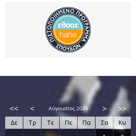
<<
<
>
>>
Αύγουστος 2026
Δε
Τρ
Τε
Πε
Πα
Σα
Κυ