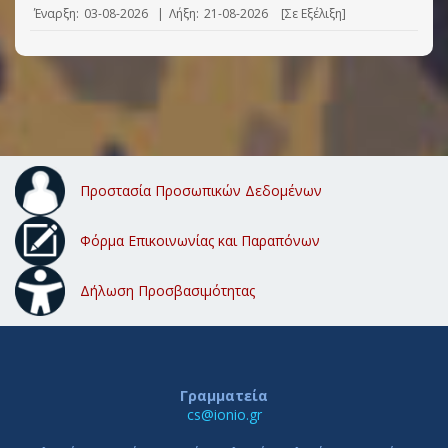
Έναρξη:
03-08-2026
|
Λήξη:
21-08-2026
[Σε Εξέλιξη]
Προστασία Προσωπικών Δεδομένων
Φόρμα Επικοινωνίας και Παραπόνων
Δήλωση Προσβασιμότητας
Γραμματεία
cs@ionio.gr