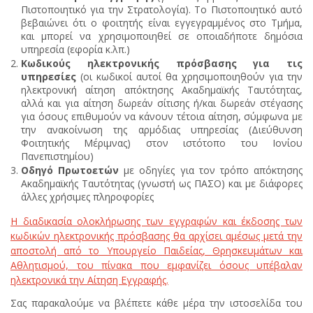
Πιστοποιητικό για την Στρατολογία). Το Πιστοποιητικό αυτό
βεβαιώνει ότι ο φοιτητής είναι εγγεγραμμένος στο Τμήμα,
και μπορεί να χρησιμοποιηθεί σε οποιαδήποτε δημόσια
υπηρεσία (εφορία κ.λπ.)
Κωδικούς ηλεκτρονικής πρόσβασης για τις
υπηρεσίες
(οι κωδικοί αυτοί θα χρησιμοποιηθούν για την
ηλεκτρονική αίτηση απόκτησης Ακαδημαϊκής Ταυτότητας,
αλλά και για αίτηση δωρεάν σίτισης ή/και δωρεάν στέγασης
για όσους επιθυμούν να κάνουν τέτοια αίτηση, σύμφωνα με
την ανακοίνωση της αρμόδιας υπηρεσίας (Διεύθυνση
Φοιτητικής Μέριμνας) στον ιστότοπο του Ιονίου
Πανεπιστημίου)
Οδηγό Πρωτοετών
με οδηγίες για τον τρόπο απόκτησης
Ακαδημαϊκής Ταυτότητας (γνωστή ως ΠΑΣΟ) και με διάφορες
άλλες χρήσιμες πληροφορίες
Η διαδικασία ολοκλήρωσης των εγγραφών και έκδοσης των
κωδικών ηλεκτρονικής πρόσβασης θα αρχίσει αμέσως μετά την
αποστολή από το Υπουργείο Παιδείας, Θρησκευμάτων και
Αθλητισμού, του πίνακα που εμφανίζει όσους υπέβαλαν
ηλεκτρονικά την Αίτηση Εγγραφής.
Σας παρακαλούμε να βλέπετε κάθε μέρα την ιστοσελίδα του