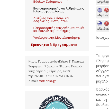
Βάσεων Δεδομένων
Mέγεθος:
Βιοπληροφορικής και Ανθρώπινης
Ηλεκτροφυσιολογίας
Mέγεθος:
Δικτύων, Πολυμέσων και
Ασφάλειας Συστημάτων
Πληροφορικής στις Ανθρωπιστικές
Mέγεθος:
και Κοινωνικές Επιστήμες
Ιστοχώρ
Υπολογιστικής Μοντελοποίησης
Ερευνητικά Προγράμματα
Το εργα
Πληροφο
Κτίριο Γραμματειών (Κτίριο 3) Πλατεία
μετρήσε
Τσιριγώτη 7 (πρώην Πλατεία Παλιού
σύγχρο
Ψυχιατρείου) Κέρκυρα, 49100
παθογεν
τηλ:26610 87760 / 87761 / 87763
μεγάλο 
e-mail:
cs@ionio.gr
Βασικό
άνοιας 
και τη
δυσλειτ