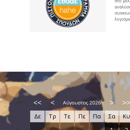
στο μέλ
αναλύσ
συσκευέ
λογισμι
<<
<
>
>
Αύγουστος 2026
Δε
Τρ
Τε
Πε
Πα
Σα
Κυ
1
2