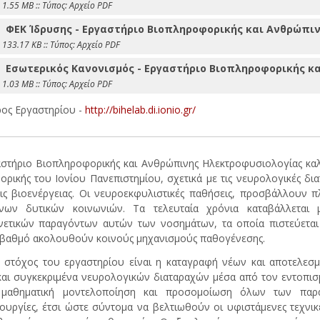
 1.55 MB :: Τύπος: Αρχείο PDF
ΦΕΚ Ίδρυσης - Εργαστήριο Βιοπληροφορικής και Ανθρώπι
 133.17 KB :: Τύπος: Αρχείο PDF
Εσωτερικός Κανονισμός - Εργαστήριο Βιοπληροφορικής κ
 1.03 MB :: Τύπος: Αρχείο PDF
ος Εργαστηρίου -
http://bihelab.di.ionio.gr/
στήριο Βιοπληροφορικής και Ανθρώπινης Ηλεκτροφυσιολογίας καλύ
ρικής του Ιονίου Πανεπιστημίου, σχετικά με τις νευρολογικές διατ
ις βιοενέργειας. Οι νευροεκφυλιστικές παθήσεις, προσβάλλουν
νων δυτικών κοινωνιών. Τα τελευταία χρόνια καταβάλλεται 
ετικών παραγόντων αυτών των νοσημάτων, τα οποία πιστεύεται 
βαθμό ακολουθούν κοινούς μηχανισμούς παθογένεσης.
ς στόχος του εργαστηρίου είναι η καταγραφή νέων και αποτελε
και συγκεκριμένα νευρολογικών διαταραχών μέσα από τον εντοπισ
 μαθηματική μοντελοποίηση και προσομοίωση όλων των παραγ
ουργίες, έτσι ώστε σύντομα να βελτιωθούν οι υφιστάμενες τεχνικ