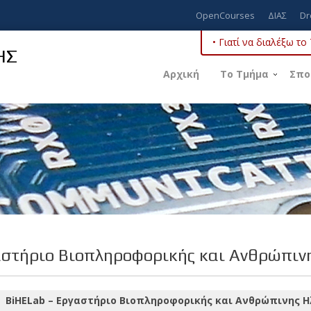
OpenCourses
ΔΙΑΣ
Dr
• Γιατί να διαλέξω τ
ΗΣ
Αρχική
Το Τμήμα
Σπο
στήριο Βιοπληροφορικής και Ανθρώπιν
BiHELab – Εργαστήριο Βιοπληροφορικής και Ανθρώπινης 