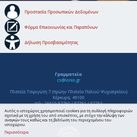
Προστασία Προσωπικών Δεδομένων
Φόρμα Επικοινωνίας και Παραπόνων
Δήλωση Προσβασιμότητας
Γραμματεία
cs@ionio.gr
Πλατεία Τσιριγώτη 7 (πρώην Πλατεία Παλιού Ψυχιατρείου)
Κέρκυρα, 49100
τηλ.: 26610 87760 / 87761 / 87763
Αυτός ο ιστοχώρος χρησιμοποιεί cookies για τη συλλογή πληροφοριών
ΤΜΗΜΑ ΠΛΗΡΟΦΟΡΙΚΗΣ
σχετικά με τη χρήση του από επισκέπτες, με στόχο την κάλυψη των
αναγκών τους καθώς και τη βελτίωση του περιεχομένου του
ΙΟΝΙΟ ΠΑΝΕΠΙΣΤΗΜΙΟ
ιστοχώρου.
Περισσότερα