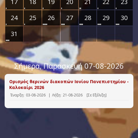
17
18
19
20
21
22
23
24
25
26
27
28
29
30
31
Σήμερα
, Παρασκευή 07-08-2026
Ορισμός θερινών διακοπών Ιονίου Πανεπιστημίου -
Καλοκαίρι 2026
Έναρξη:
03-08-2026
|
Λήξη:
21-08-2026
[Σε Εξέλιξη]