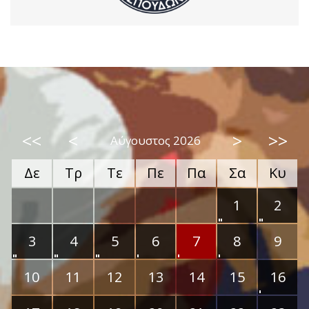
<<
<
>
>>
Αύγουστος 2026
Δε
Τρ
Τε
Πε
Πα
Σα
Κυ
1
2
3
4
5
6
7
8
9
10
11
12
13
14
15
16