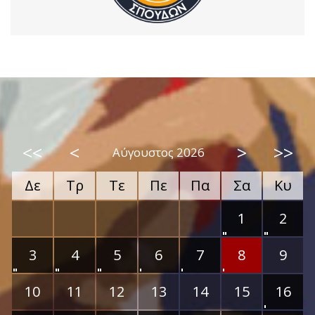
<<
<
>
>>
Αύγουστος 2026
Δε
Τρ
Τε
Πε
Πα
Σα
Κυ
1
2
3
4
5
6
7
8
9
10
11
12
13
14
15
16