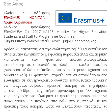
Βασίλειος
Πλαίσιο Χρηματοδότησης:
ERASMUS - HORIZON -
Λοιπά Ευρωπαϊκά
Κωδικός Πρόσκλησης:
ERASMUS+ Call 2017 KA103 Mobility for Higher Education
Students and Staff to Programme Countries
Τμήμα Επιστημονικού Υπεύθυνου: Τμήμα Πληροφορικής
Δ
ράση κινητικότητας για την ανώτατη/τριτοβάθμια εκπαίδευση
στηρίζει την κινητικότητα με φυσική παρουσία αλλά και τη μικτή
κινητικότητα των φοιτητών ανώτατης/τριτοβάθμιας
εκπαίδευσης σε οποιονδήποτε κλάδο και κύκλο σπουδών
(σύντομου κύκλου, επίπεδο προπτυχιακού, μεταπτυχιακού και
διδακτορικού). Οι φοιτητές μπορούν είτε να σπουδάσουν στο
εξωτερικό σε συνεργαζόμενο ανώτατο εκπαιδευτικό ίδρυμα ή
να πραγματοποιήσουν πρακτική άσκηση σε επιχείρηση,
ερευνητικό ίδρυμα, εργαστήριο, οργανισμό ή σε άλλο σχετικό
χώρο εργασίας στο εξωτερικό. Οι φοιτητές μπορούν επίσης να
συνδυάσουν μια περίοδο σπουδών στο εξωτερικό με την
πρακτική τους άσκηση, ώστε να βελτιώσουν περαιτέρω τα