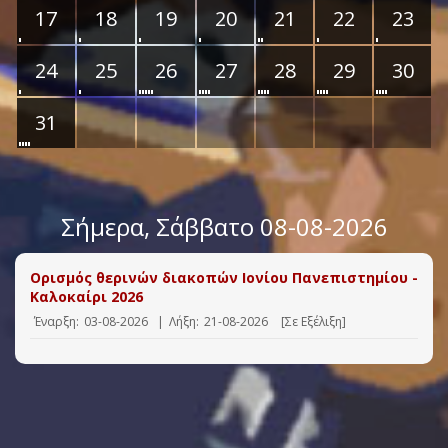
17
18
19
20
21
22
23
24
25
26
27
28
29
30
31
Σήμερα
, Σάββατο 08-08-2026
Ορισμός θερινών διακοπών Ιονίου Πανεπιστημίου -
Καλοκαίρι 2026
Έναρξη:
03-08-2026
|
Λήξη:
21-08-2026
[Σε Εξέλιξη]