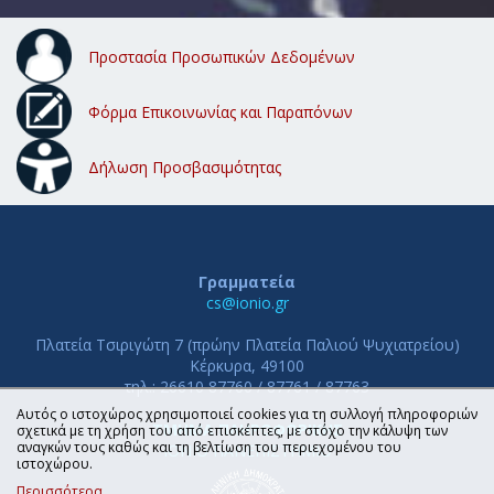
Προστασία Προσωπικών Δεδομένων
Φόρμα Επικοινωνίας και Παραπόνων
Δήλωση Προσβασιμότητας
Γραμματεία
cs@ionio.gr
Πλατεία Τσιριγώτη 7 (πρώην Πλατεία Παλιού Ψυχιατρείου)
Κέρκυρα, 49100
τηλ.: 26610 87760 / 87761 / 87763
Αυτός ο ιστοχώρος χρησιμοποιεί cookies για τη συλλογή πληροφοριών
ΤΜΗΜΑ ΠΛΗΡΟΦΟΡΙΚΗΣ
σχετικά με τη χρήση του από επισκέπτες, με στόχο την κάλυψη των
αναγκών τους καθώς και τη βελτίωση του περιεχομένου του
ΙΟΝΙΟ ΠΑΝΕΠΙΣΤΗΜΙΟ
ιστοχώρου.
Περισσότερα