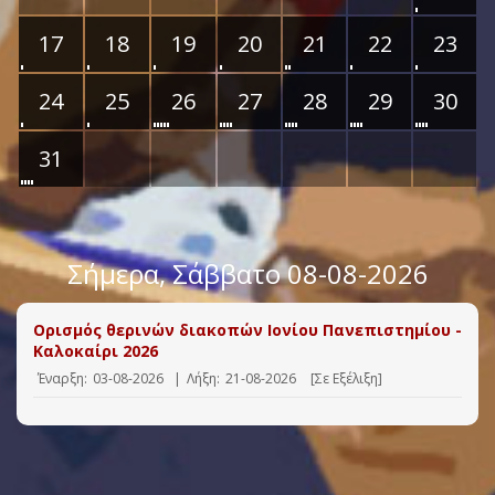
17
18
19
20
21
22
23
24
25
26
27
28
29
30
31
Σήμερα
, Σάββατο 08-08-2026
Ορισμός θερινών διακοπών Ιονίου Πανεπιστημίου -
Καλοκαίρι 2026
Έναρξη:
03-08-2026
|
Λήξη:
21-08-2026
[Σε Εξέλιξη]