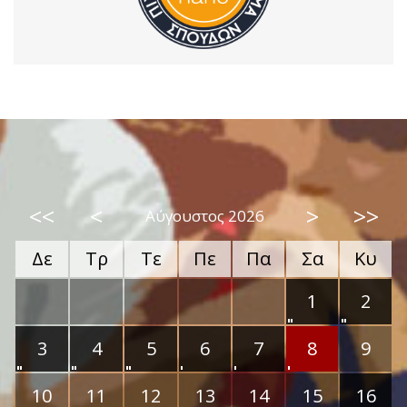
<<
<
>
>>
Αύγουστος 2026
Δε
Τρ
Τε
Πε
Πα
Σα
Κυ
1
2
3
4
5
6
7
8
9
10
11
12
13
14
15
16