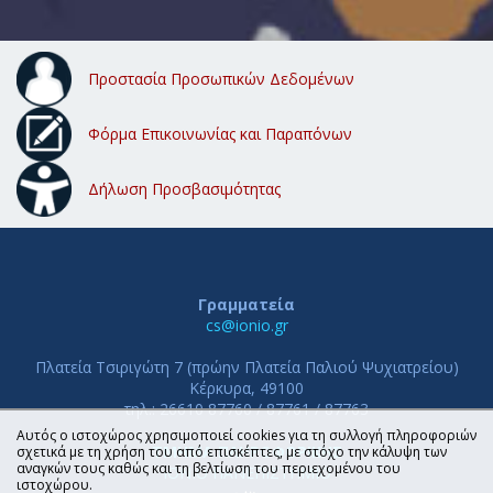
Προστασία Προσωπικών Δεδομένων
Φόρμα Επικοινωνίας και Παραπόνων
Δήλωση Προσβασιμότητας
Γραμματεία
cs@ionio.gr
Πλατεία Τσιριγώτη 7 (πρώην Πλατεία Παλιού Ψυχιατρείου)
Κέρκυρα, 49100
τηλ.: 26610 87760 / 87761 / 87763
Αυτός ο ιστοχώρος χρησιμοποιεί cookies για τη συλλογή πληροφοριών
ΤΜΗΜΑ ΠΛΗΡΟΦΟΡΙΚΗΣ
σχετικά με τη χρήση του από επισκέπτες, με στόχο την κάλυψη των
αναγκών τους καθώς και τη βελτίωση του περιεχομένου του
ΙΟΝΙΟ ΠΑΝΕΠΙΣΤΗΜΙΟ
ιστοχώρου.