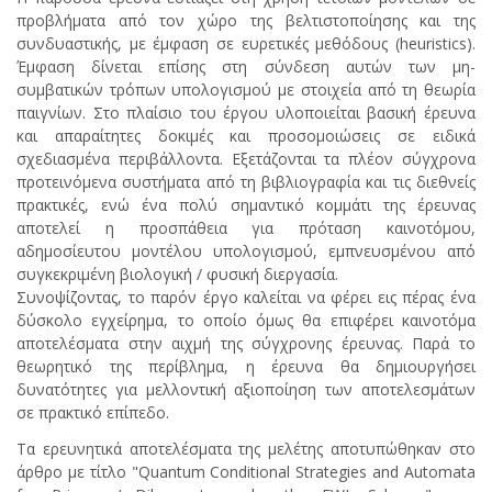
προβλήματα από τον χώρο της βελτιστοποίησης και της
συνδυαστικής, με έμφαση σε ευρετικές μεθόδους (heuristics).
Έμφαση δίνεται επίσης στη σύνδεση αυτών των μη-
συμβατικών τρόπων υπολογισμού με στοιχεία από τη θεωρία
παιγνίων. Στο πλαίσιο του έργου υλοποιείται βασική έρευνα
και απαραίτητες δοκιμές και προσομοιώσεις σε ειδικά
σχεδιασμένα περιβάλλοντα. Εξετάζονται τα πλέον σύγχρονα
προτεινόμενα συστήματα από τη βιβλιογραφία και τις διεθνείς
πρακτικές, ενώ ένα πολύ σημαντικό κομμάτι της έρευνας
αποτελεί η προσπάθεια για πρόταση καινοτόμου,
αδημοσίευτου μοντέλου υπολογισμού, εμπνευσμένου από
συγκεκριμένη βιολογική / φυσική διεργασία.
Συνοψίζοντας, το παρόν έργο καλείται να φέρει εις πέρας ένα
δύσκολο εγχείρημα, το οποίο όμως θα επιφέρει καινοτόμα
αποτελέσματα στην αιχμή της σύγχρονης έρευνας. Παρά το
θεωρητικό της περίβλημα, η έρευνα θα δημιουργήσει
δυνατότητες για μελλοντική αξιοποίηση των αποτελεσμάτων
σε πρακτικό επίπεδο.
Τα ερευνητικά αποτελέσματα της μελέτης αποτυπώθηκαν στο
άρθρο με τίτλο "Quantum Conditional Strategies and Automata