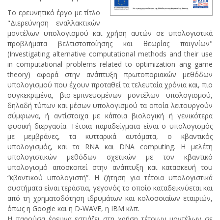
Το ερευνητικό έργο με τίτλο
"Διερεύνηση εναλλακτικών
μοντέλων υπολογισμού και χρήση αυτών σε υπολογιστικά
προβλήματα βελτιστοποίησης και θεωρίας παιγνίων"
(Investigating alternative computational methods and their use
in computational problems related to optimization ang game
theory) αφορά στην ανάπτυξη πρωτοποριακών μεθόδων
υπολογισμού που έχουν προταθεί τα τελευταία χρόνια και, πιο
συγκεκριμένα, βιο-εμπνευσμένων μοντέλων υπολογισμού,
δηλαδή τύπων και μέσων υπολογισμού τα οποία λειτουργούν
σύμφωνα, ή αντίστοιχα με κάποια βιολογική ή γενικότερα
φυσική διεργασία. Τέτοια παραδείγματα είναι ο υπολογισμός
με μεμβράνες, τα κυτταρικά αυτόματα, ο κβαντικός
υπολογισμός, και τα RNA και DNA computing. Η μελέτη
υπολογιστικών μεθόδων σχετικών με τον κβαντικό
υπολογισμό αποσκοπεί στην ανάπτυξη και κατασκευή του
“κβαντικού υπολογιστή”. Η ζήτηση για τέτοια υπολογιστικά
συστήματα είναι τεράστια, γεγονός το οποίο καταδεικνύεται και
από τη χρηματοδότηση ιδρυμάτων και κολοσσιαίων εταιριών,
όπως η Google και η D-WAVE, η IBM κλπ.
Η παρούσα έρευνα εστιάζει στη χρήση τέτοιων μοντέλων σε