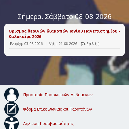
Σήμερα
, Σάββατο 08-08-2026
Ορισμός θερινών διακοπών Ιονίου Πανεπιστημίου -
Καλοκαίρι 2026
Έναρξη:
03-08-2026
|
Λήξη:
21-08-2026
[Σε Εξέλιξη]
Προστασία Προσωπικών Δεδομένων
Φόρμα Επικοινωνίας και Παραπόνων
Δήλωση Προσβασιμότητας