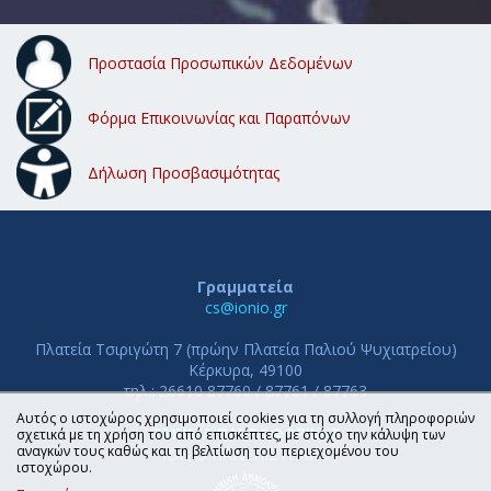
Προστασία Προσωπικών Δεδομένων
Φόρμα Επικοινωνίας και Παραπόνων
Δήλωση Προσβασιμότητας
Γραμματεία
cs@ionio.gr
Πλατεία Τσιριγώτη 7 (πρώην Πλατεία Παλιού Ψυχιατρείου)
Κέρκυρα, 49100
τηλ.: 26610 87760 / 87761 / 87763
Αυτός ο ιστοχώρος χρησιμοποιεί cookies για τη συλλογή πληροφοριών
ΤΜΗΜΑ ΠΛΗΡΟΦΟΡΙΚΗΣ
σχετικά με τη χρήση του από επισκέπτες, με στόχο την κάλυψη των
αναγκών τους καθώς και τη βελτίωση του περιεχομένου του
ΙΟΝΙΟ ΠΑΝΕΠΙΣΤΗΜΙΟ
ιστοχώρου.