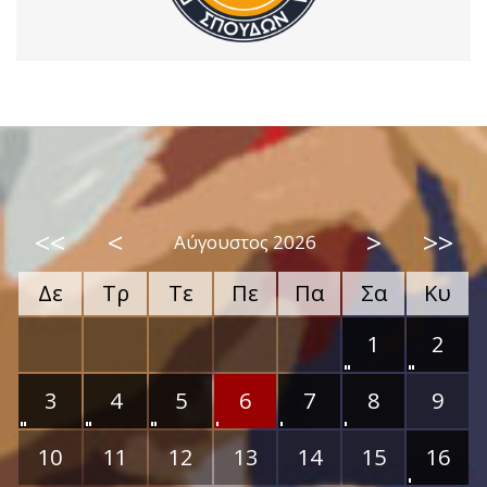
<<
<
>
>>
Αύγουστος 2026
Δε
Τρ
Τε
Πε
Πα
Σα
Κυ
1
2
3
4
5
6
7
8
9
10
11
12
13
14
15
16