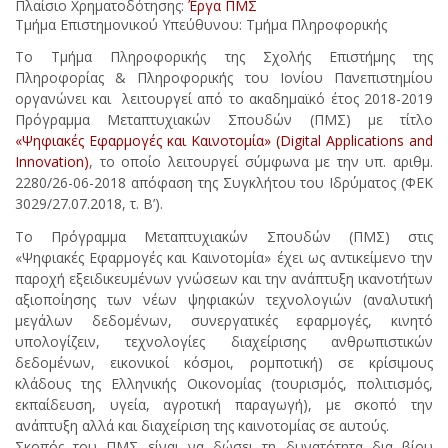
Πλαίσιο Χρηματοδότησης:
Έργα ΠΜΣ
Τμήμα Επιστημονικού Υπεύθυνου: Τμήμα Πληροφορικής
Το Τμήμα Πληροφορικής της Σχολής Επιστήμης της
Πληροφορίας & Πληροφορικής του Ιονίου Πανεπιστημίου
οργανώνει και λειτουργεί από το ακαδημαϊκό έτος 2018-2019
Πρόγραμμα Μεταπτυχιακών Σπουδών (ΠΜΣ) με τίτλο
«Ψηφιακές Εφαρμογές και Καινοτομία» (Digital Applications and
Innovation)
, το οποίο λειτουργεί σύμφωνα με την υπ. αριθμ.
2280/26-06-2018 απόφαση της Συγκλήτου του Ιδρύματος (ΦΕΚ
3029/27.07.2018, τ. Β’).
Το Πρόγραμμα Μεταπτυχιακών Σπουδών (ΠΜΣ) στις
«Ψηφιακές Εφαρμογές και Καινοτομία» έχει ως αντικείμενο την
παροχή εξειδικευμένων γνώσεων και την ανάπτυξη ικανοτήτων
αξιοποίησης των νέων ψηφιακών τεχνολογιών (αναλυτική
μεγάλων δεδομένων, συνεργατικές εφαρμογές, κινητό
υπολογίζειν, τεχνολογίες διαχείρισης ανθρωπιστικών
δεδομένων, εικονικοί κόσμοι, ρομποτική) σε κρίσιμους
κλάδους της Ελληνικής Οικονομίας (τουρισμός, πολιτισμός,
εκπαίδευση, υγεία, αγροτική παραγωγή), με σκοπό την
ανάπτυξη αλλά και διαχείριση της καινοτομίας σε αυτούς.
Σκοπός του ΠΜΣ είναι να δώσει τη δυνατότητα δια βίου