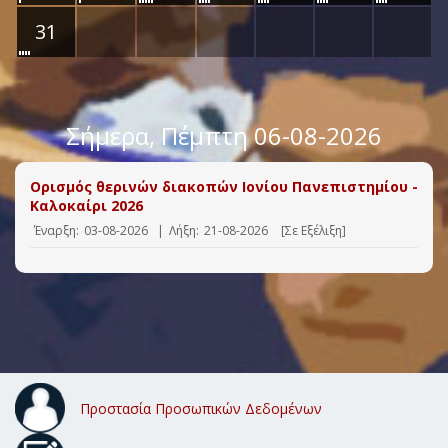
31
Σήμερα
, Πέμπτη 06-08-2026
Ορισμός θερινών διακοπών Ιονίου Πανεπιστημίου -
Καλοκαίρι 2026
Έναρξη:
03-08-2026
|
Λήξη:
21-08-2026
[Σε Εξέλιξη]
Προστασία Προσωπικών Δεδομένων