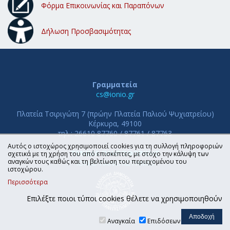
Φόρμα Επικοινωνίας και Παραπόνων
Δήλωση Προσβασιμότητας
Γραμματεία
cs@ionio.gr
Πλατεία Τσιριγώτη 7 (πρώην Πλατεία Παλιού Ψυχιατρείου)
Κέρκυρα, 49100
τηλ.: 26610 87760 / 87761 / 87763
Αυτός ο ιστοχώρος χρησιμοποιεί cookies για τη συλλογή πληροφοριών
ΤΜΗΜΑ ΠΛΗΡΟΦΟΡΙΚΗΣ
σχετικά με τη χρήση του από επισκέπτες, με στόχο την κάλυψη των
αναγκών τους καθώς και τη βελτίωση του περιεχομένου του
ΙΟΝΙΟ ΠΑΝΕΠΙΣΤΗΜΙΟ
ιστοχώρου.
Περισσότερα
Επιλέξτε ποιοι τύποι cookies θέλετε να χρησιμοποιηθούν
Αναγκαία
Επιδόσεων