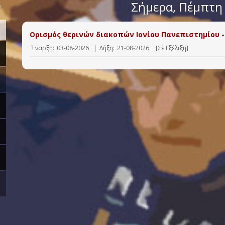
>
Σήμερα
, Πέμπτη
Ορισμός θερινών διακοπών Ιονίου Πανεπιστημίου -
Έναρξη:
03-08-2026
|
Λήξη:
21-08-2026
[Σε Εξέλιξη]