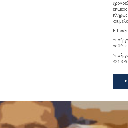
χρονοε
επιμέρο
πλήρως 
και μελ
Η Πράξη
Υποέργο
ασθένει
Υποέργα
421.879
Ε