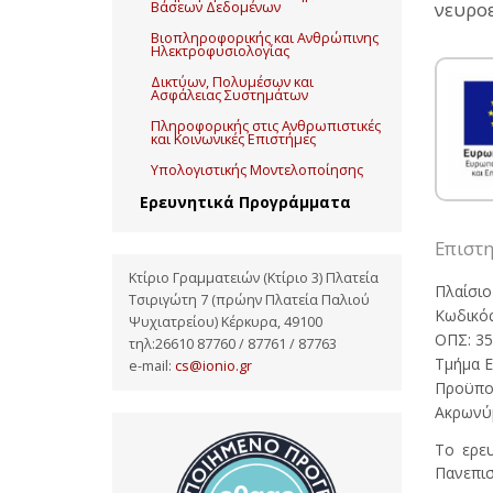
νευροε
Βάσεων Δεδομένων
Βιοπληροφορικής και Ανθρώπινης
Ηλεκτροφυσιολογίας
Δικτύων, Πολυμέσων και
Ασφάλειας Συστημάτων
Πληροφορικής στις Ανθρωπιστικές
και Κοινωνικές Επιστήμες
Υπολογιστικής Μοντελοποίησης
Ερευνητικά Προγράμματα
Επιστη
Κτίριο Γραμματειών (Κτίριο 3) Πλατεία
Πλαίσιο
Τσιριγώτη 7 (πρώην Πλατεία Παλιού
Κωδικός
Ψυχιατρείου) Κέρκυρα, 49100
ΟΠΣ: 3
τηλ:26610 87760 / 87761 / 87763
Τμήμα Ε
e-mail:
cs@ionio.gr
Προϋπολ
Ακρωνύ
Το ερευ
Πανεπ