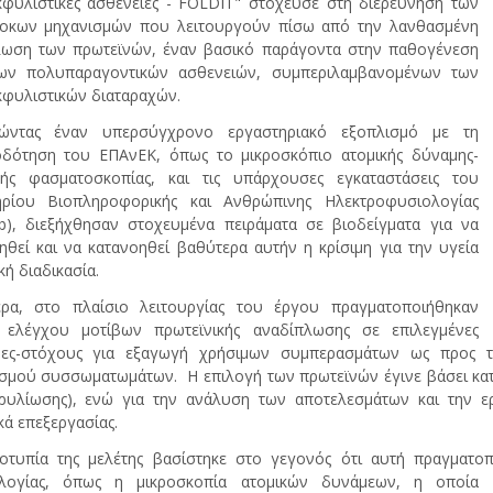
φυλιστικές ασθένειες - FOLDIT" στόχευσε στη διερεύνηση των
οκων μηχανισμών που λειτουργούν πίσω από την λανθασμένη
λωση των πρωτεϊνών, έναν βασικό παράγοντα στην παθογένεση
ων πολυπαραγοντικών ασθενειών, συμπεριλαμβανομένων των
φυλιστικών διαταραχών.
ιώντας έναν υπερσύγχρονο εργαστηριακό εξοπλισμό με τη
οδότηση του ΕΠΑνΕΚ, όπως το μικροσκόπιο ατομικής δύναμης-
κής φασματοσκοπίας, και τις υπάρχουσες εγκαταστάσεις του
ηρίου Βιοπληροφορικής και Ανθρώπινης Ηλεκτροφυσιολογίας
b), διεξήχθησαν στοχευμένα πειράματα σε βιοδείγματα για να
ηθεί και να κατανοηθεί βαθύτερα αυτήν η κρίσιμη για την υγεία
κή διαδικασία.
τερα, στο πλαίσιο λειτουργίας του έργου πραγματοποιήθηκαν
ς ελέγχου μοτίβων πρωτεϊνικής αναδίπλωσης σε επιλεγμένες
νες-στόχους για εξαγωγή χρήσιμων συμπερασμάτων ως προς τ
σμού συσσωματωμάτων. Η επιλογή των πρωτεϊνών έγινε βάσει κατά
υλίωσης), ενώ για την ανάλυση των αποτελεσμάτων και την ε
κά επεξεργασίας.
τυπία της μελέτης βασίστηκε στο γεγονός ότι αυτή πραγματοπο
λογίας, όπως η μικροσκοπία ατομικών δυνάμεων, η οποία 