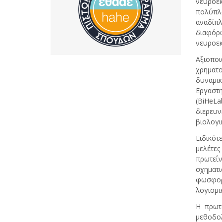
νευροεκ
πολύπλ
αναδίπ
διαφόρ
νευροεκ
Αξιοπο
χρηματ
δυναμι
Εργαστ
(BiHeLa
διερευν
βιολογι
Ειδικό
μελέτε
πρωτεΐ
σχηματι
φωσφορ
λογισμι
Η πρωτο
μεθοδο