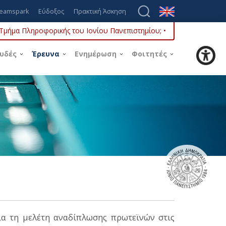
eamspark
Εύδοξος
Πρακτική Άσκηση
ο Τμήμα Πληροφορικής του Ιονίου Πανεπιστημίου; •
υδές
Έρευνα
Ενημέρωση
Φοιτητές
ια τη μελέτη αναδίπλωσης πρωτεϊνών στις