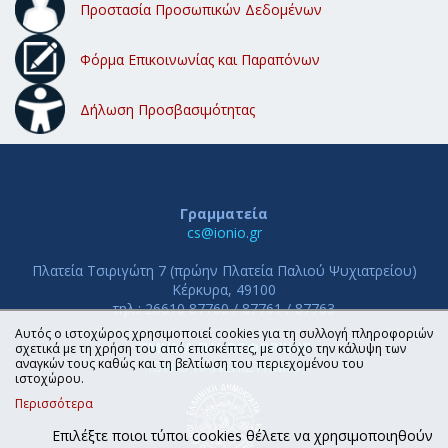
Προστασία Προσωπικών Δεδομένων
Φόρμα Επικοινωνίας και Παραπόνων
Δήλωση Προσβασιμότητας
Γραμματεία
cs@ionio.gr
Πλατεία Τσιριγώτη 7 (πρώην Πλατεία Παλιού Ψυχιατρείου)
Κέρκυρα, 49100
τηλ.: 26610 87760 / 87761 / 87763
Αυτός ο ιστοχώρος χρησιμοποιεί cookies για τη συλλογή πληροφοριών
ΤΜΗΜΑ ΠΛΗΡΟΦΟΡΙΚΗΣ
σχετικά με τη χρήση του από επισκέπτες, με στόχο την κάλυψη των
αναγκών τους καθώς και τη βελτίωση του περιεχομένου του
ΙΟΝΙΟ ΠΑΝΕΠΙΣΤΗΜΙΟ
ιστοχώρου.
Περισσότερα
Επιλέξτε ποιοι τύποι cookies θέλετε να χρησιμοποιηθούν