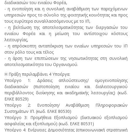
διαδικασιών του ενιαίου Φορέα,
- η ενοποίηση και η συνολική αναβάθμιση των παρεχόμενων
υπηρεσιών προς το σύνολο της φοιτητικής κοινότητας και προς
τους ευρύτερα συναλλασσόμενους με το ΙΠ,
- η βελτίωση της αποτελεσματικότητας των διεργασιών του
ενιαίου Φορέα και η μείωση του αντίστοιχου κόστους
λειτουργίας,
- η απρόσκοπτη ανταπόκριση των ενιαίων υπηρεσιών του ΙΠ
στον ρόλο τους και τέλος
- η άρση των επιπτώσεων της νησιωτικότητας στη συνολική
αποτελεσματικότητα του Οργανισμού.
Η Πράξη περιλαμβάνει 4 Υποέργα:
Υποέργο 1: Δράσεις απλούστευσης/ ομογενοποίησης
διαδικασιών (πιστοποίηση ενιαίου και διαλειτουργικού
περιβάλλοντος διοίκησης και ακαδημαϊκής λειτουργίας) (κωδ.
ΕΛΚΕ 80529)
Υποέργο 2: Ενοποίηση/ Αναβάθμιση Πληροφοριακών
Συστημάτων ΙΠ. (κωδ. ΕΛΚΕ 80530)
Υποέργο 3: Προμήθεια Εξοπλισμού (δικτυακού εξοπλισμού
ασφαλείας και εξοπλισμού) (κωδ. ΕΛΚΕ 80531)
Υποέργο 4: Ενέργειες Δημοσιότητας (επικοινωνιακή στρατηγική