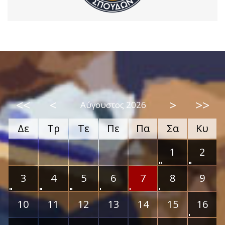
<<
<
>
>>
Αύγουστος 2026
Δε
Τρ
Τε
Πε
Πα
Σα
Κυ
1
2
3
4
5
6
7
8
9
10
11
12
13
14
15
16