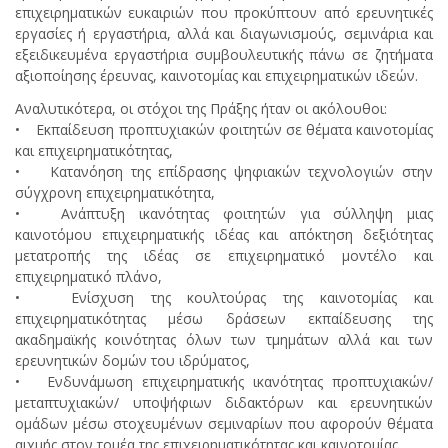
επιχειρηματικών ευκαιριών που προκύπτουν από ερευνητικές
εργασίες ή εργαστήρια, αλλά και διαγωνισμούς, σεμινάρια και
εξειδικευμένα εργαστήρια συμβουλευτικής πάνω σε ζητήματα
αξιοποίησης έρευνας, καινοτομίας και επιχειρηματικών ιδεών.
Αναλυτικότερα, οι στόχοι της Πράξης ήταν οι ακόλουθοι:
• Εκπαίδευση προπτυχιακών φοιτητών σε θέματα καινοτομίας
και επιχειρηματικότητας,
• Κατανόηση της επίδρασης ψηφιακών τεχνολογιών στην
σύγχρονη επιχειρηματικότητα,
• Ανάπτυξη ικανότητας φοιτητών για σύλληψη μιας
καινοτόμου επιχειρηματικής ιδέας και απόκτηση δεξιότητας
μετατροπής της ιδέας σε επιχειρηματικό μοντέλο και
επιχειρηματικό πλάνο,
• Ενίσχυση της κουλτούρας της καινοτομίας και
επιχειρηματικότητας μέσω δράσεων εκπαίδευσης της
ακαδημαϊκής κοινότητας όλων των τμημάτων αλλά και των
ερευνητικών δομών του ιδρύματος,
• Ενδυνάμωση επιχειρηματικής ικανότητας προπτυχιακών/
μεταπτυχιακών/ υποψήφιων διδακτόρων και ερευνητικών
ομάδων μέσω στοχευμένων σεμιναρίων που αφορούν θέματα
αιχμής στον τομέα της επιχειρηματικότητας και καινοτομίας,