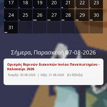
17
18
19
20
21
22
23
24
25
26
27
28
29
30
31
Σήμερα
, Παρασκευή 07-08-2026
Ορισμός θερινών διακοπών Ιονίου Πανεπιστημίου -
Καλοκαίρι 2026
Έναρξη:
03-08-2026
|
Λήξη:
21-08-2026
[Σε Εξέλιξη]