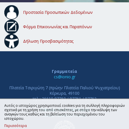
Προστασία Προσωπικών Δεδομένων
Φόρμα Επικοινωνίας και Παραπόνων
Δήλωση Προσβασιμότητας
Γραμματεία
cs@ionio.gr
Πλατεία Τσιριγώτη 7 (πρώην Πλατεία Παλιού Ψυχιατρείου)
Κέρκυρα, 49100
τηλ.: 26610 87760 / 87761 / 87763
Αυτός ο ιστοχώρος χρησιμοποιεί cookies για τη συλλογή πληροφοριών
ΤΜΗΜΑ ΠΛΗΡΟΦΟΡΙΚΗΣ
σχετικά με τη χρήση του από επισκέπτες, με στόχο την κάλυψη των
αναγκών τους καθώς και τη βελτίωση του περιεχομένου του
ΙΟΝΙΟ ΠΑΝΕΠΙΣΤΗΜΙΟ
ιστοχώρου.
Περισσότερα