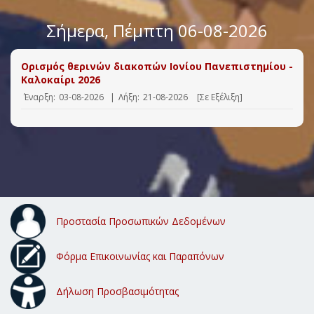
Σήμερα
, Πέμπτη 06-08-2026
Ορισμός θερινών διακοπών Ιονίου Πανεπιστημίου -
Καλοκαίρι 2026
Έναρξη:
03-08-2026
|
Λήξη:
21-08-2026
[Σε Εξέλιξη]
Προστασία Προσωπικών Δεδομένων
Φόρμα Επικοινωνίας και Παραπόνων
Δήλωση Προσβασιμότητας