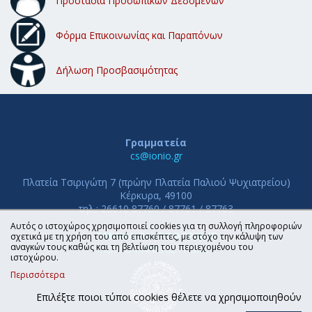
Προστασία Προσωπικών Δεδομένων
Φόρμα Επικοινωνίας και Παραπόνων
Δήλωση Προσβασιμότητας
Γραμματεία
cs@ionio.gr
Πλατεία Τσιριγώτη 7 (πρώην Πλατεία Παλιού Ψυχιατρείου)
Κέρκυρα, 49100
τηλ.: 26610 87760 / 87761 / 87763
Αυτός ο ιστοχώρος χρησιμοποιεί cookies για τη συλλογή πληροφοριών
ΤΜΗΜΑ ΠΛΗΡΟΦΟΡΙΚΗΣ
σχετικά με τη χρήση του από επισκέπτες, με στόχο την κάλυψη των
αναγκών τους καθώς και τη βελτίωση του περιεχομένου του
ΙΟΝΙΟ ΠΑΝΕΠΙΣΤΗΜΙΟ
ιστοχώρου.
Περισσότερα
Επιλέξτε ποιοι τύποι cookies θέλετε να χρησιμοποιηθούν