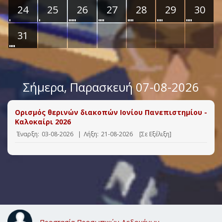
24
25
26
27
28
29
30
31
Σήμερα
, Παρασκευή 07-08-2026
Ορισμός θερινών διακοπών Ιονίου Πανεπιστημίου -
Καλοκαίρι 2026
Έναρξη:
03-08-2026
|
Λήξη:
21-08-2026
[Σε Εξέλιξη]