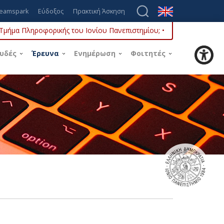
eamspark
Εύδοξος
Πρακτική Άσκηση
ο Τμήμα Πληροφορικής του Ιονίου Πανεπιστημίου; •
υδές
Έρευνα
Ενημέρωση
Φοιτητές