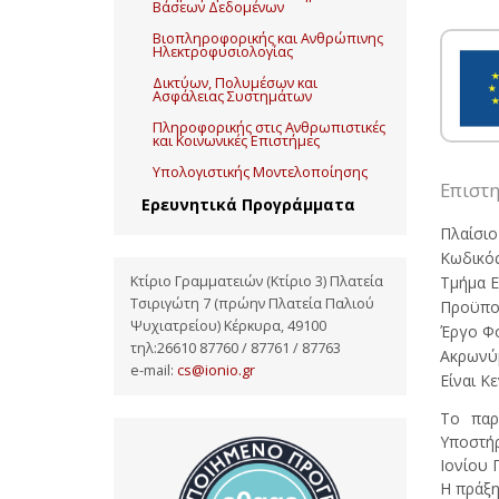
Βάσεων Δεδομένων
Βιοπληροφορικής και Ανθρώπινης
Ηλεκτροφυσιολογίας
Δικτύων, Πολυμέσων και
Ασφάλειας Συστημάτων
Πληροφορικής στις Ανθρωπιστικές
και Κοινωνικές Επιστήμες
Υπολογιστικής Μοντελοποίησης
Επιστ
Ερευνητικά Προγράμματα
Πλαίσιο
Κωδικός
Τμήμα Ε
Κτίριο Γραμματειών (Κτίριο 3) Πλατεία
Τσιριγώτη 7 (πρώην Πλατεία Παλιού
Προϋπολ
Ψυχιατρείου) Κέρκυρα, 49100
Έργο Φ
τηλ:26610 87760 / 87761 / 87763
Ακρωνύμ
e-mail:
cs@ionio.gr
Είναι Κ
Το παρ
Υποστήρ
Ιονίου 
Η πράξη