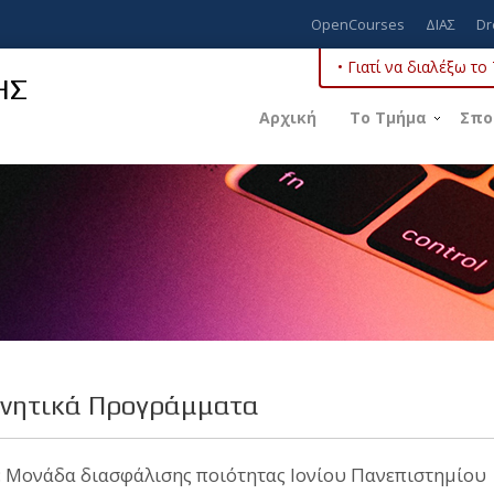
OpenCourses
ΔΙΑΣ
Dr
• Γιατί να διαλέξω τ
ΗΣ
Αρχική
Το Τμήμα
Σπο
νητικά Προγράμματα
 Μονάδα διασφάλισης ποιότητας Ιονίου Πανεπιστημίου