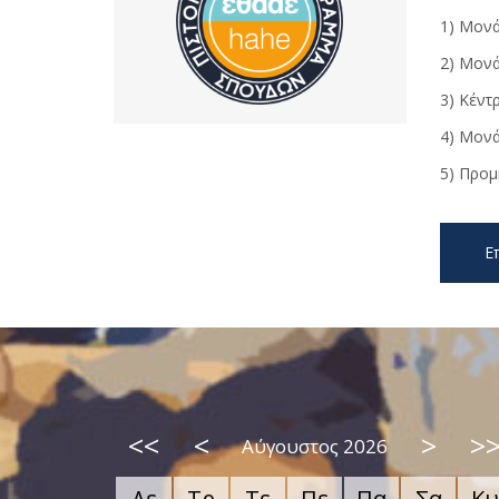
1) Μονά
2) Μονά
3) Κέντ
4) Μονά
5) Προμ
Ε
<<
<
>
>
Αύγουστος 2026
Δε
Τρ
Τε
Πε
Πα
Σα
Κυ