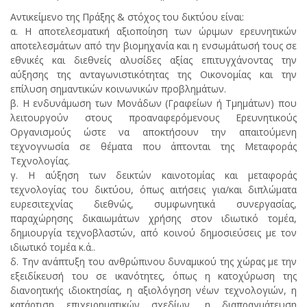
Αντικείμενο της Πράξης & στόχος του δικτύου είναι:
α. Η αποτελεσματική αξιοποίηση των ώριμων ερευνητικών
αποτελεσμάτων από την βιομηχανία και η ενσωμάτωσή τους σε
εθνικές και διεθνείς αλυσίδες αξίας επιτυγχάνοντας την
αύξησης της ανταγωνιστικότητας της Οικονομίας και την
επίλυση σημαντικών κοινωνικών προβλημάτων.
β. Η ενδυνάμωση των Μονάδων (Γραφείων ή Τμημάτων) που
λειτουργούν στους προαναφερόμενους Ερευνητικούς
Οργανισμούς ώστε να αποκτήσουν την απαιτούμενη
τεχνογνωσία σε θέματα που άπτονται της Μεταφοράς
Τεχνολογίας.
γ. Η αύξηση των δεικτών καινοτομίας και μεταφοράς
τεχνολογίας του δικτύου, όπως αιτήσεις για/και διπλώματα
ευρεσιτεχνίας διεθνώς, συμφωνητικά συνεργασίας,
παραχώρησης δικαιωμάτων χρήσης στον ιδιωτικό τομέα,
δημιουργία τεχνοβλαστών, από κοινού δημοσιεύσεις με τον
ιδιωτικό τομέα κ.ά..
δ. Την ανάπτυξη του ανθρώπινου δυναμικού της χώρας με την
εξειδίκευσή του σε ικανότητες, όπως η κατοχύρωση της
διανοητικής ιδιοκτησίας, η αξιολόγηση νέων τεχνολογιών, η
κατάρτιση επιχειρηματικών σχεδίων, η διαπραγμάτευση