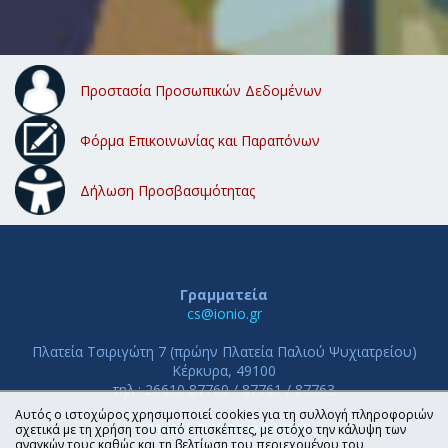
Προστασία Προσωπικών Δεδομένων
Φόρμα Επικοινωνίας και Παραπόνων
Δήλωση Προσβασιμότητας
Γραμματεία
cs@ionio.gr
Πλατεία Τσιριγώτη 7 (πρώην Πλατεία Παλιού Ψυχιατρείου)
Κέρκυρα, 49100
τηλ.: 26610 87760 / 87761 / 87763
Αυτός ο ιστοχώρος χρησιμοποιεί cookies για τη συλλογή πληροφοριών
ΤΜΗΜΑ ΠΛΗΡΟΦΟΡΙΚΗΣ
σχετικά με τη χρήση του από επισκέπτες, με στόχο την κάλυψη των
αναγκών τους καθώς και τη βελτίωση του περιεχομένου του
ΙΟΝΙΟ ΠΑΝΕΠΙΣΤΗΜΙΟ