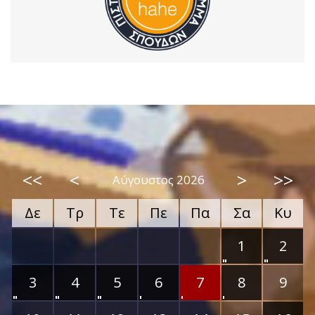
<<
<
>
>>
Αύγουστος 2026
Δε
Τρ
Τε
Πε
Πα
Σα
Κυ
1
2
3
4
5
6
7
8
9