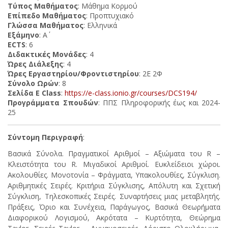
Τύπος Μαθήματος
: Μάθημα Κορμού
Επίπεδο Μαθήματος
: Προπτυχιακό
Γλώσσα Μαθήματος
: Ελληνικά
Εξάμηνο
: Α΄
ECTS
: 6
Διδακτικές Μονάδες
: 4
Ώρες Διάλεξης
: 4
Ώρες Εργαστηρίου/Φροντιστηρίου
: 2Ε 2Φ
Σύνολο Ωρών
: 8
Σελίδα E Class
:
https://e-class.ionio.gr/courses/DCS194/
Προγράμματα Σπουδών
: ΠΠΣ Πληροφορικής έως και 2024-
25
Σύντομη Περιγραφή
:
Βασικά Σύνολα. Πραγματικοί Αριθμοί – Αξιώματα του R –
Κλειστότητα του R. Μιγαδικοί Αριθμοί. Ευκλείδειοι χώροι.
Ακολουθίες. Μονοτονία – Φράγματα, Υπακολουθίες, Σύγκλιση.
Αριθμητικές Σειρές. Κριτήρια Σύγκλισης, Απόλυτη και Σχετική
Σύγκλιση, Τηλεσκοπικές Σειρές. Συναρτήσεις μιας μεταβλητής.
Πράξεις, Όριο και Συνέχεια, Παράγωγος, Βασικά Θεωρήματα
Διαφορικού Λογισμού, Ακρότατα – Κυρτότητα, Θεώρημα