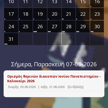
10
11
12
13
14
15
16
17
18
19
20
21
22
23
24
25
26
27
28
29
30
31
Σήμερα
, Παρασκευή 07-08-2026
Ορισμός θερινών διακοπών Ιονίου Πανεπιστημίου -
Καλοκαίρι 2026
Έναρξη:
03-08-2026
|
Λήξη:
21-08-2026
[Σε Εξέλιξη]