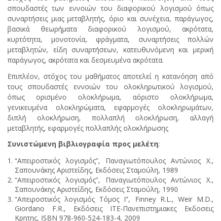
σπουδαστές των εννοιών του διαφορικού λογισμού όπως
συναρτήσεις μιας μεταβλητής, όριο και συνέχεια, παράγωγος,
βασικά θεωρήματα διαφορικού λογισμού, ακρότατα,
κυρτότητα, μονοτονία, φράγματα, συναρτήσεις πολλών
μεταβλητών, είδη συναρτήσεων, κατευθυνόμενη και μερική
παράγωγος, ακρότατα και δεσμευμένα ακρότατα.
Επιπλέον, στόχος του μαθήματος αποτελεί η κατανόηση από
τους σπουδαστές εννοιών του ολοκληρωτικού λογισμού,
όπως ορισμένο ολοκλήρωμα, αόριστο ολοκλήρωμα,
γενικευμένα ολοκληρώματα, εφαρμογές ολοκληρωμάτων,
διπλή ολοκλήρωση, πολλαπλή ολοκλήρωση, αλλαγή
μεταβλητής, εφαρμογές πολλαπλής ολοκλήρωσης
Συνιστώμενη βιβλιογραφία προς μελέτη
:
“Απειροστικός λογισμός”, Παναγιωτόπουλος Αντώνιος Χ.,
Σαπουνάκης Αριστείδης, Εκδόσεις Σταμούλη, 1989
“Απειροστικός λογισμός”, Παναγιωτόπουλος Αντώνιος Χ.,
Σαπουνάκης Αριστείδης, Εκδόσεις Σταμούλη, 1990
“Απειροστικός λογισμός Τόμος Ι”, Finney R.L., Weir M.D.,
Giordano F.R., Εκδόσεις ITE-Πανεπιστημιακες Εκδοσεις
Κρητης, ISBN 978-960-524-183-4, 2009