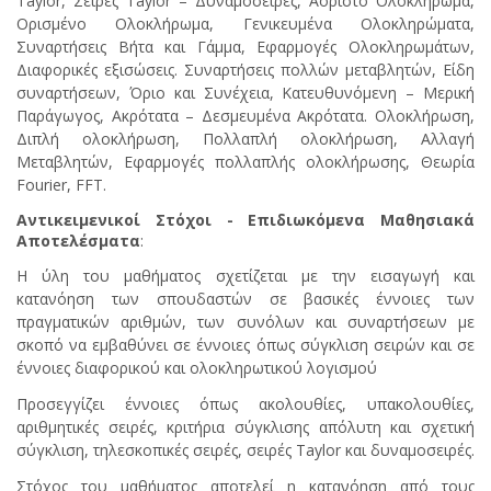
Taylor, Σειρές Taylor – Δυναμοσειρές, Αόριστο Ολοκλήρωμα,
Ορισμένο Ολοκλήρωμα, Γενικευμένα Ολοκληρώματα,
Συναρτήσεις Βήτα και Γάμμα, Εφαρμογές Ολοκληρωμάτων,
Διαφορικές εξισώσεις. Συναρτήσεις πολλών μεταβλητών, Είδη
συναρτήσεων, Όριο και Συνέχεια, Κατευθυνόμενη – Μερική
Παράγωγος, Ακρότατα – Δεσμευμένα Ακρότατα. Ολοκλήρωση,
Διπλή ολοκλήρωση, Πολλαπλή ολοκλήρωση, Αλλαγή
Μεταβλητών, Εφαρμογές πολλαπλής ολοκλήρωσης, Θεωρία
Fourier, FFT.
Αντικειμενικοί Στόχοι - Επιδιωκόμενα Μαθησιακά
Αποτελέσματα
:
Η ύλη του μαθήματος σχετίζεται με την εισαγωγή και
κατανόηση των σπουδαστών σε βασικές έννοιες των
πραγματικών αριθμών, των συνόλων και συναρτήσεων με
σκοπό να εμβαθύνει σε έννοιες όπως σύγκλιση σειρών και σε
έννοιες διαφορικού και ολοκληρωτικού λογισμού
Προσεγγίζει έννοιες όπως ακολουθίες, υπακολουθίες,
αριθμητικές σειρές, κριτήρια σύγκλισης απόλυτη και σχετική
σύγκλιση, τηλεσκοπικές σειρές, σειρές Taylor και δυναμοσειρές.
Στόχος του μαθήματος αποτελεί η κατανόηση από τους