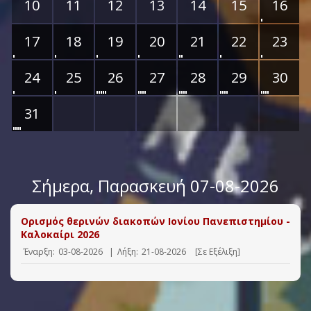
10
11
12
13
14
15
16
17
18
19
20
21
22
23
24
25
26
27
28
29
30
31
Σήμερα
, Παρασκευή 07-08-2026
Ορισμός θερινών διακοπών Ιονίου Πανεπιστημίου -
Καλοκαίρι 2026
Έναρξη:
03-08-2026
|
Λήξη:
21-08-2026
[Σε Εξέλιξη]