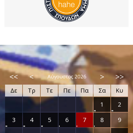
<<
<
>
>>
Αύγουστος 2026
Δε
Τρ
Τε
Πε
Πα
Σα
Κυ
1
2
3
4
5
6
7
8
9