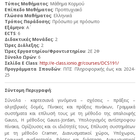
Τύπος Μαθήματος
: Μάθημα Κορμού
Επίπεδο Μαθήματος
: Προπτυχιακό
Γλώσσα Μαθήματος
: Ελληνικά
Τρόπος Παράδοσης
: Πρόσωπο με πρόσωπο
Εξάμηνο
: Α΄
ECTS
: 6
Διδακτικές Μονάδες
: 2
Ώρες Διάλεξης
: 2
Ώρες Εργαστηρίου/Φροντιστηρίου
: 2Ε 2Φ
Σύνολο Ωρών
: 6
Σελίδα E Class
:
http://e-class.ionio.gr/courses/DCS191/
Προγράμματα Σπουδών
: ΠΠΣ Πληροφορικής έως και 2024-
25
Σύντομη Περιγραφή
:
Σύνολα - καρτεσιανά γινόμενα – σχέσεις – πράξεις –
αλγεβρικές δομές, Πίνακες και πράξεις πινάκων, Γραμμικά
συστήματα και επίλυσή τους με τη μέθοδο της απαλοιφής
Gauss, Η μέθοδος Gauss-Jordan, Υπολογισμός αντίστροφου
πίνακα, Ορίζουσες και οι ιδιότητές τους, Επίλυση συστημάτων
με τη μέθοδο Cramer, Διανυσματικοί χώροι, Υπόχωροι,
Γραμμική ανεξαρτησία, Βάσεις και διάσταση, Διανυσματικοί