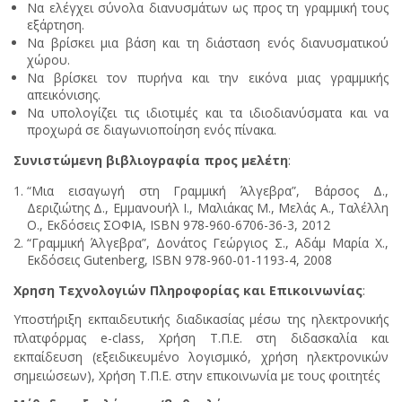
Να ελέγχει σύνολα διανυσμάτων ως προς τη γραμμική τους
εξάρτηση.
Να βρίσκει μια βάση και τη διάσταση ενός διανυσματικού
χώρου.
Να βρίσκει τον πυρήνα και την εικόνα μιας γραμμικής
απεικόνισης.
Να υπολογίζει τις ιδιοτιμές και τα ιδιοδιανύσματα και να
προχωρά σε διαγωνιοποίηση ενός πίνακα.
Συνιστώμενη βιβλιογραφία προς μελέτη
:
“Μια εισαγωγή στη Γραμμική Άλγεβρα”, Βάρσος Δ.,
Δεριζιώτης Δ., Εμμανουήλ Ι., Μαλιάκας Μ., Μελάς Α., Ταλέλλη
Ο., Εκδόσεις ΣΟΦΙΑ, ISBN 978-960-6706-36-3, 2012
“Γραμμική Άλγεβρα”, Δονάτος Γεώργιος Σ., Αδάμ Μαρία Χ.,
Εκδόσεις Gutenberg, ISBN 978-960-01-1193-4, 2008
Χρηση Τεχνολογιών Πληροφορίας και Επικοινωνίας
:
Υποστήριξη εκπαιδευτικής διαδικασίας μέσω της ηλεκτρονικής
πλατφόρμας e-class, Χρήση Τ.Π.Ε. στη διδασκαλία και
εκπαίδευση (εξειδικευμένο λογισμικό, χρήση ηλεκτρονικών
σημειώσεων), Χρήση Τ.Π.Ε. στην επικοινωνία με τους φοιτητές