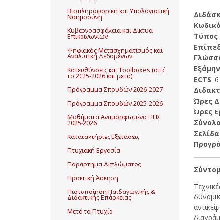
Βιοπληροφορική και Υπολογιστική
Διδάσ
Νοημοσύνη
Κωδικό
Κυβερνοασφάλεια και Δίκτυα
Τύπος
Επικοινωνιών
Επίπε
Ψηφιακός Μετασχηματισμός και
Αναλυτική Δεδομένων
Γλώσσ
Εξάμην
Κατευθύνσεις και Toolboxes (από
το 2025-2026 και μετά)
ECTS
: 6
Διδακτ
Πρόγραμμα Σπουδών 2026-2027
Ώρες Δ
Πρόγραμμα Σπουδών 2025-2026
Ώρες Ε
Μαθήματα Αναμορφωμένο ΠΠΣ
Σύνολ
2025-2026
Σελίδα 
Κατατακτήριες Εξετάσεις
Προγρ
Πτυχιακή Εργασία
Παράρτημα Διπλώματος
Σύντομ
Πρακτική Άσκηση
Τεχνικέ
Πιστοποίηση Παιδαγωγικής &
δυναμικ
Διδακτικής Επάρκειας
αντικεί
Μετά το Πτυχίο
διαγρά