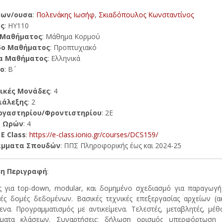
κων/ουσα
:
Πολενάκης Ιωσήφ
,
Σκιαδόπουλος Κωνσταντίνος
ς
: ΗΥ110
 Μαθήματος
: Μάθημα Κορμού
δο Μαθήματος
: Προπτυχιακό
α Μαθήματος
: Ελληνικά
ο
: Β΄
ικές Μονάδες
: 4
ιάλεξης
: 2
ργαστηρίου/Φροντιστηρίου
: 2Ε
ο Ωρών
: 4
E Class
:
https://e-class.ionio.gr/courses/DCS159/
άμματα Σπουδών
: ΠΠΣ Πληροφορικής έως και 2024-25
η Περιγραφή
:
ς για top-down, modular, και δομημένο σχεδιασμό για παραγω
ές δομές δεδομένων. Βασικές τεχνικές επεξεργασίας αρχείων (α
μενα. Προγραμματισμός με αντικείμενα. Τελεστές, μεταβλητές, μέθο
μματα κλάσεων. Συναρτήσεις: δήλωση ορισμός υπερφόρτωση σ