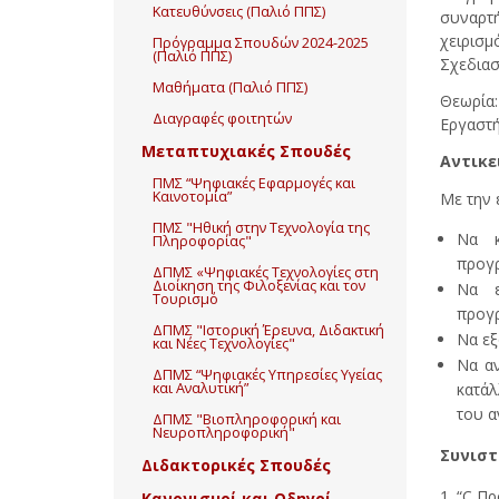
Κατευθύνσεις (Παλιό ΠΠΣ)
συναρτή
χειρισμ
Πρόγραμμα Σπουδών 2024-2025
(Παλιό ΠΠΣ)
Σχεδιασ
Μαθήματα (Παλιό ΠΠΣ)
Θεωρία
Διαγραφές φοιτητών
Εργαστή
Μεταπτυχιακές Σπουδές
Αντικε
ΠΜΣ “Ψηφιακές Εφαρμογές και
Καινοτομία”
Με την 
ΠΜΣ "Ηθική στην Τεχνολογία της
Να κ
Πληροφορίας"
προγρ
ΔΠΜΣ «Ψηφιακές Τεχνολογίες στη
Διοίκηση της Φιλοξενίας και τον
Να ε
Τουρισμό
προγρ
ΔΠΜΣ "Ιστορική Έρευνα, Διδακτική
Να εξ
και Νέες Τεχνολογίες"
Να αν
ΔΠΜΣ “Ψηφιακές Υπηρεσίες Υγείας
κατάλ
και Αναλυτική”
του α
ΔΠΜΣ "Βιοπληροφορική και
Νευροπληροφορική"
Συνιστ
Διδακτορικές Σπουδές
“C Πρ
Κανονισμοί και Οδηγοί