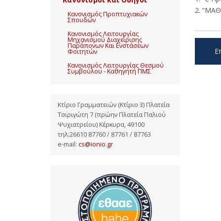
“ΜΑΘΕ
Κανονισμός Προπτυχιακών
Σπουδών
Κανονισμός Λειτουργίας
Μηχανισμού Διαχείρισης
Παράπονων Και Ενστάσεων
Ε
Φοιτητών
Κανονισμός Λειτουργίας Θεσμού
Συμβούλου - Καθηγητή ΠΜΣ
Κτίριο Γραμματειών (Κτίριο 3) Πλατεία
Τσιριγώτη 7 (πρώην Πλατεία Παλιού
Ψυχιατρείου) Κέρκυρα, 49100
τηλ:26610 87760 / 87761 / 87763
e-mail:
cs@ionio.gr