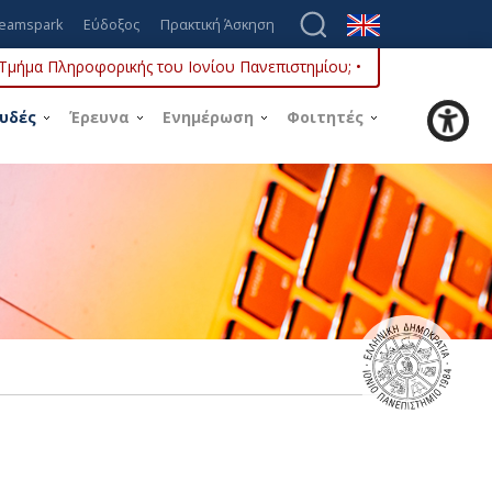
eamspark
Εύδοξος
Πρακτική Άσκηση
ο Τμήμα Πληροφορικής του Ιονίου Πανεπιστημίου; •
υδές
Έρευνα
Ενημέρωση
Φοιτητές