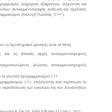
μορφισμός. Διαχείριση εξαιρέσεων, ανίχνευση και
τύπων. Αντικειμενοστραφής ανάλυση και σχεδίαση.
αμματισμού (Επιλογή Γλώσσας: “C++”).
 οι προπτυχιακοί φοιτητές είναι σε θέση:
και τις βασικές αρχές αντικειμενοστρεφούς
σιμοποιούμενες γλώσσες αντικειμενοστρεφούς
α τη γλώσσα προγραμματισμού C++.
ραμματισμού C++, επιλέγοντας ανά περίπτωση τις
ην εκμετάλλευση των ευκολιών και των δυνατοτήτων
. Γκιούρδα & ΣΙΑ ΟΕ, ISBN 978-960-512-5912, 2011