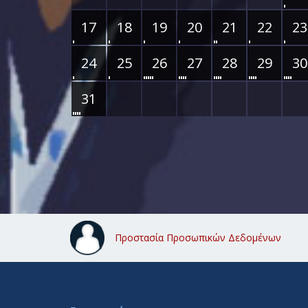
17
18
19
20
21
22
23
24
25
26
27
28
29
30
31
Προστασία Προσωπικών Δεδομένων