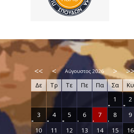
<<
<
>
>
Αύγουστος 2026
Δε
Τρ
Τε
Πε
Πα
Σα
Κυ
1
2
3
4
5
6
7
8
9
10
11
12
13
14
15
16