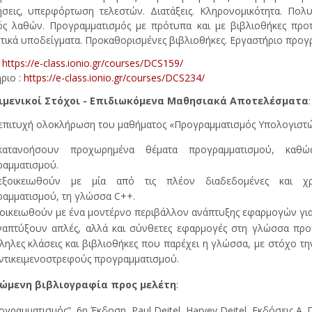
σεις, υπερφόρτωση τελεστών. Διατάξεις. Κληρονομικότητα. Πολυ
ός λαθών. Προγραμματισμός με πρότυπα και με βιβλιοθήκες προ
τικά υποδείγματα. Προκαθορισμένες βιβλιοθήκες. Εργαστήριο προγρ
:
https://e-class.ionio.gr/courses/DCS159/
ριο :
https://e-class.ionio.gr/courses/DCS234/
ιμενικοί Στόχοι - Επιδιωκόμενα Μαθησιακά Αποτελέσματα
:
επιτυχή ολοκλήρωση του μαθήματος «Προγραμματισμός Υπολογιστών»
ατανοήσουν προχωρημένα θέματα προγραμματισμού, καθώς 
αμματισμού.
ξοικειωθούν με μία από τις πλέον διαδεδομένες και χρη
αμματισμού, τη γλώσσα C++.
οικειωθούν με ένα μοντέρνο περιβάλλον ανάπτυξης εφαρμογών γι
απτύξουν απλές, αλλά και σύνθετες εφαρμογές στη γλώσσα προγ
ληλες κλάσεις και βιβλιοθήκες που παρέχει η γλώσσα, με στόχο τ
ντικειμενοστρεφούς προγραμματισμού.
ώμενη βιβλιογραφία προς μελέτη
:
ογραμματισμός”, 6η Έκδοση, Paul Deitel, Harvey Deitel, Εκδόσεις Α