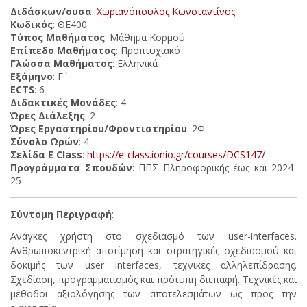
Διδάσκων/ουσα
:
Χωριανόπουλος Κωνσταντίνος
Κωδικός
: ΘΕ400
Τύπος Μαθήματος
: Μάθημα Κορμού
Επίπεδο Μαθήματος
: Προπτυχιακό
Γλώσσα Μαθήματος
: Ελληνικά
Εξάμηνο
: Γ΄
ECTS
: 6
Διδακτικές Μονάδες
: 4
Ώρες Διάλεξης
: 2
Ώρες Εργαστηρίου/Φροντιστηρίου
: 2Φ
Σύνολο Ωρών
: 4
Σελίδα E Class
:
https://e-class.ionio.gr/courses/DCS147/
Προγράμματα Σπουδών
: ΠΠΣ Πληροφορικής έως και 2024-
25
Σύντομη Περιγραφή
:
Ανάγκες χρήστη στο σχεδιασμό των user-interfaces.
Ανθρωποκεντρική αποτίμηση και στρατηγικές σχεδιασμού και
δοκιμής των user interfaces, τεχνικές αλληλεπίδρασης.
Σχεδίαση, προγραμματισμός και πρότυπη διεπαφή. Τεχνικές και
μέθοδοι αξιολόγησης των αποτελεσμάτων ως προς την