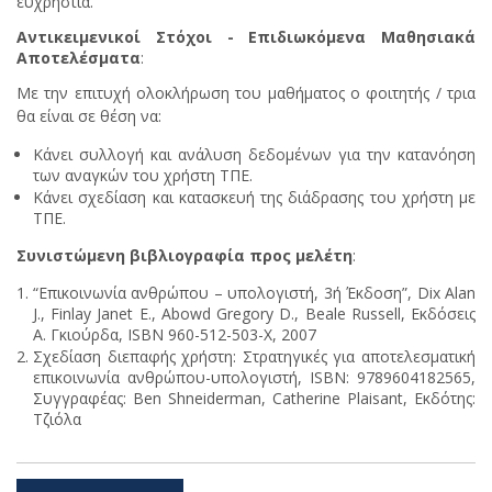
ευχρηστία.
Αντικειμενικοί Στόχοι - Επιδιωκόμενα Μαθησιακά
Αποτελέσματα
:
Με την επιτυχή ολοκλήρωση του μαθήματος ο φοιτητής / τρια
θα είναι σε θέση να:
Κάνει συλλογή και ανάλυση δεδομένων για την κατανόηση
των αναγκών του χρήστη ΤΠΕ.
Κάνει σχεδίαση και κατασκευή της διάδρασης του χρήστη με
ΤΠΕ.
Συνιστώμενη βιβλιογραφία προς μελέτη
:
“Επικοινωνία ανθρώπου – υπολογιστή, 3ή Έκδοση”, Dix Alan
J., Finlay Janet E., Abowd Gregory D., Beale Russell, Εκδόσεις
Α. Γκιούρδα, ISBN 960-512-503-X, 2007
Σχεδίαση διεπαφής χρήστη: Στρατηγικές για αποτελεσματική
επικοινωνία ανθρώπου-υπολογιστή, ISBN: 9789604182565,
Συγγραφέας: Ben Shneiderman, Catherine Plaisant, Εκδότης:
Τζιόλα