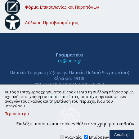
Φόρμα Επικοινωνίας και Παραπόνων
Δήλωση Προσβασιμότητας
Γραμματεία
cs@ionio.gr
Πλατεία Τσιριγώτη 7 (πρώην Πλατεία Παλιού Ψυχιατρείου)
Κέρκυρα, 49100
τηλ.: 26610 87760 / 87761 / 87763
Αυτός ο ιστοχώρος χρησιμοποιεί cookies για τη συλλογή πληροφοριών
ΤΜΗΜΑ ΠΛΗΡΟΦΟΡΙΚΗΣ
σχετικά με τη χρήση του από επισκέπτες, με στόχο την κάλυψη των
αναγκών τους καθώς και τη βελτίωση του περιεχομένου του
ΙΟΝΙΟ ΠΑΝΕΠΙΣΤΗΜΙΟ
ιστοχώρου.
Περισσότερα
Επιλέξτε ποιοι τύποι cookies θέλετε να χρησιμοποιηθούν
Αναγκαία
Επιδόσεων