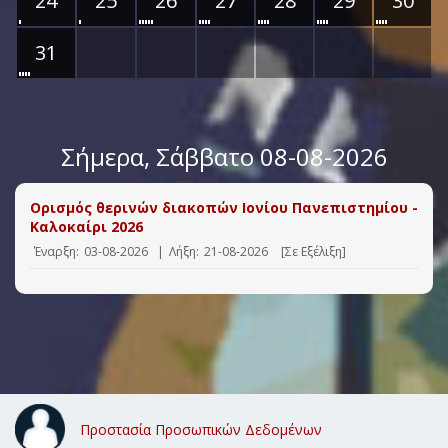
24
25
26
27
28
29
30
31
Σήμερα
, Σάββατο 08-08-2026
Ορισμός θερινών διακοπών Ιονίου Πανεπιστημίου -
Καλοκαίρι 2026
Έναρξη:
03-08-2026
|
Λήξη:
21-08-2026
[Σε Εξέλιξη]
Προστασία Προσωπικών Δεδομένων