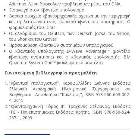
Adelman. Λύση δύσκολων προβλημάτων μέσω του DNA.
Εισαγωγή στον Κβαντικό υπολογισμό.
Βασικά στοιχεία κβαντομηχανικής σχετικά με την περιγραφή
και τη λειτουργία ενός φυσικού κβαντικού συστήματος. Ο
φορμαλισμός του Dirac.
Οι αλγόριθμοι του Deutsch, των Deutsch–Jozsa, του Simon,
του Shor και του Grover.
Προσομοίωση κβαντικών συστημάτων υπολογισμού.
Ο κβαντικός υπολογιστής D-Wave Advantage™ (μοντέλο
κβαντικής ανόπτησης) και ο κβαντικός υπολογιστής IBM
Quantum System One™ (κυκλωματικό μοντέλο).
Συνιστώμενη βιβλιογραφία προς μελέτη
:
”Κβαντική Υπολογιστική”, Καραφυλλίδης Ιωάννης, Εκδόσεις
Ελληνικά Ακαδημαϊκά Ηλεκτρονικά Συγγράμματα και
Βοηθήματα - Αποθετήριο "Κάλλιπος", ISBN 978-960-603-002-
4, 2015
“Κβαντομηχανική Τόμος ΙΙ”, Τραχανάς Στέφανος, Εκδόσεις
ΙΤΕ - Πανεπιστημιακές Εκδόσεις Κρήτης, ISBN 978-960-524-
267-1, 2009