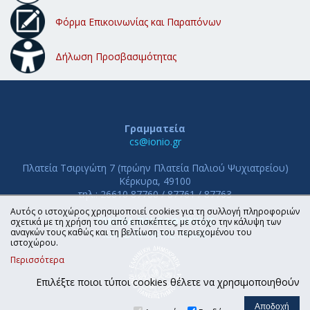
Φόρμα Επικοινωνίας και Παραπόνων
Δήλωση Προσβασιμότητας
Γραμματεία
cs@ionio.gr
Πλατεία Τσιριγώτη 7 (πρώην Πλατεία Παλιού Ψυχιατρείου)
Κέρκυρα, 49100
τηλ.: 26610 87760 / 87761 / 87763
Αυτός ο ιστοχώρος χρησιμοποιεί cookies για τη συλλογή πληροφοριών
ΤΜΗΜΑ ΠΛΗΡΟΦΟΡΙΚΗΣ
σχετικά με τη χρήση του από επισκέπτες, με στόχο την κάλυψη των
αναγκών τους καθώς και τη βελτίωση του περιεχομένου του
ΙΟΝΙΟ ΠΑΝΕΠΙΣΤΗΜΙΟ
ιστοχώρου.
Περισσότερα
Επιλέξτε ποιοι τύποι cookies θέλετε να χρησιμοποιηθούν