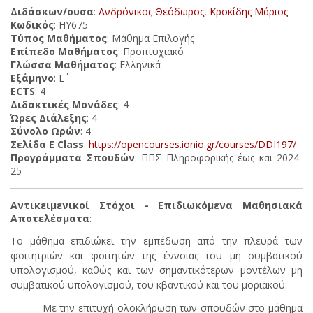
Διδάσκων/ουσα
:
Ανδρόνικος Θεόδωρος
,
Κροκίδης Μάριος
Κωδικός
: ΗΥ675
Τύπος Μαθήματος
: Μάθημα Επιλογής
Επίπεδο Μαθήματος
: Προπτυχιακό
Γλώσσα Μαθήματος
: Ελληνικά
Εξάμηνο
: Ε΄
ECTS
: 4
Διδακτικές Μονάδες
: 4
Ώρες Διάλεξης
: 4
Σύνολο Ωρών
: 4
Σελίδα E Class
:
https://opencourses.ionio.gr/courses/DDI197/
Προγράμματα Σπουδών
: ΠΠΣ Πληροφορικής έως και 2024-
25
Αντικειμενικοί Στόχοι - Επιδιωκόμενα Μαθησιακά
Αποτελέσματα
:
Το μάθημα επιδιώκει την εμπέδωση από την πλευρά των
φοιτητριών και φοιτητών της έννοιας του μη συμβατικού
υπολογισμού, καθώς και των σημαντικότερων μοντέλων μη
συμβατικού υπολογισμού, του κβαντικού και του μοριακού.
Με την επιτυχή ολοκλήρωση των σπουδών στο μάθημα