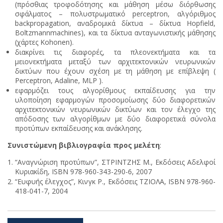
(πρόσθιας τροφοδότησης και μάθηση μέσω διόρθωσης
σφάλματος – πολυστρωματικό perceptron, αλγόριθμος
backpropagation, αναδρομικά δίκτυα – δίκτυα Hopfield,
Boltzmannmachines), και τα δίκτυα ανταγωνιστικής μάθησης
(χάρτες Kohonen).
διακρίνει τις διαφορές, τα πλεονεκτήματα και τα
μειονεκτήματα μεταξύ των αρχιτεκτονικών νευρωνικών
δικτύων που έχουν σχέση με τη μάθηση με επίβλεψη (
Perceptron, Adaline, MLP ).
εφαρμόζει τους αλγορίθμους εκπαίδευσης για την
υλοποίηση εφαρμογών προσομοίωσης δύο διαφορετικών
αρχιτεκτονικών νευρωνικών δικτύων και τον έλεγχο της
απόδοσης των αλγορίθμων με δύο διαφορετικά σύνολα
προτύπων εκπαίδευσης και ανάκλησης.
Συνιστώμενη βιβλιογραφία προς μελέτη
:
“Αναγνώριση προτύπων”, ΣΤΡΙΝΤΖΗΣ Μ., Εκδόσεις Αδελφοί
Κυριακίδη, ISBN 978-960-343-290-6, 2007
“Ευφυής έλεγχος”, Κινγκ Ρ., Εκδόσεις ΤΖΙΟΛΑ, ISBN 978-960-
418-041-7, 2004