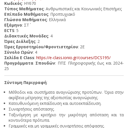
Κωδικός
: ΗΥ670
Τύπος Μαθήματος
: Ανθρωπιστικές και Κοινωνικές Επιστήμες
Επίπεδο Μαθήματος
: Προπτυχιακό
Γλώσσα Μαθήματος
: Ελληνικά
Εξάμηνο
: ΣΤ΄
ECTS
: 5
Διδακτικές Μονάδες
: 4
Ώρες Διάλεξης
: 2
Ώρες Εργαστηρίου/Φροντιστηρίου
: 2Ε
Σύνολο Ωρών
: 4
Σελίδα E Class
:
https://e-class.ionio.gr/courses/DCS195/
Προγράμματα Σπουδών
: ΠΠΣ Πληροφορικής έως και 2024-
25
Σύντομη Περιγραφή
:
Μέθοδοι και συστήματα αναγνώρισης προτύπων. Όρια στην
ακρίβεια μέτρησης της αξιοπιστίας αναγνώρισης.
Κατευθυνόμενη εκπαίδευση και αυτοεκπαίδευση.
Συναρτήσεις απόστασης.
Ταξινόμηση με κριτήριο την μικρότερη απόσταση και τα
κοντινότερα πρότυπα.
Γραμμικές και μη γραμμικές συναρτήσεις απόφασης.