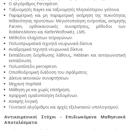
Ο αλγόριθμος Perceptron.
Ταξινομητές Bayes και ταξινομητές πλησιέστερου γείτονα.
Παραμετρική και μη παραμετρική εκτίμηση της πυκνότητας
πιθανότητας προτύπων: Μεγιστοποίηση εντροπίας, εκτιμητής
Parzen, ορθοκανονικές συναρτήσεις, μέθοδοι των
RobbinsMonro και KieferWolfowitz, LMS.
Μέθοδοι ελαχίστων τετραγώνων.
Πολυστρωματικά τεχνητά νευρωνικά δίκτυα.
Aναδρομικά τεχνητά νευρωνικά δίκτυα.
Εκπαίδευση διόρθωσης λάθους, Hebbian και ανταγωνιστική
εκπαίδευση.
Πολυεπίπεδο perceptron.
Οπισθοδρομική διάδοση του σφάλματος.
Δίκτυα ακτινικών συναρτήσεων.
Μηχανή Hopfield.
Μάθηση με και χωρίς επιτήρηση.
Ιεραρχική ομαδοποίηση δεδομένων.
Ασαφής λογική.
Γενετικοί αλγόριθμοι και αρχές εξελικτικού υπολογισμού.
Αντικειμενικοί Στόχοι - Επιδιωκόμενα Μαθησιακά
Αποτελέσματα
: