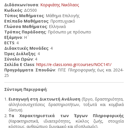
Διδάσκων/ουσα
:
Κορφιάτης Νικόλαος
Κωδικός
: ΔΟ500
Τύπος Μαθήματος
: Μάθημα Επιλογής
Επίπεδο Μαθήματος
: Προπτυχιακό
Γλώσσα Μαθήματος
: Ελληνικά
Τρόπος Παράδοσης
: Πρόσωπο με πρόσωπο
Εξάμηνο
: Η΄
ECTS
: 4
Διδακτικές Μονάδες
: 4
Ώρες Διάλεξης
: 4
Σύνολο Ωρών
: 4
Σελίδα E Class
:
https://e-class.ionio.gr/courses/NOC141/
Προγράμματα Σπουδών
: ΠΠΣ Πληροφορικής έως και 2024-
25
Σύντομη Περιγραφή
:
Εισαγωγή στη Δικτυωτή Ανάλυση
(Έργο, δραστηριότητα,
αλληλοσυσχετίσεις δραστηριοτήτων, τοξωτά και κομβικά
δίκτυα).
Τα Χαρακτηριστικά των Έργων Πληροφορικής
(Χαρακτηριστικά, ιδιαιτερότητες, κύκλος ζωής, στοιχεία
κόστους, ανθρώπινο δυναμικό και εξοπλισμός).