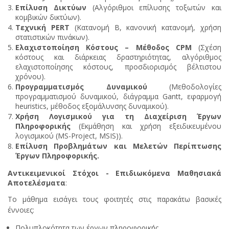
Επίλυση Δικτύων
(Αλγόριθμοι επίλυσης τοξωτών και
κομβικών δικτύων).
Τεχνική PERT
(Κατανομή Β, κανονική κατανομή, χρήση
στατιστικών πινάκων).
Ελαχιστοποίηση Κόστους – Μέθοδος CPM
(Σχέση
κόστους και διάρκειας δραστηριότητας, αλγόριθμος
ελαχιστοποίησης κόστους, προσδιορισμός βέλτιστου
χρόνου).
Προγραμματισμός Δυναμικού
(Μεθοδολογίες
προγραμματισμού δυναμικού, διάγραμμα Gantt, εφαρμογή
heuristics, μέθοδος εξομάλυνσης δυναμικού).
Χρήση Λογισμικού για τη Διαχείριση Έργων
Πληροφορικής
(Εκμάθηση και χρήση εξειδικευμένου
λογισμικού (MS-Project, MSIS)).
Επίλυση Προβλημάτων και Μελετών Περίπτωσης
Έργων Πληροφορικής.
Αντικειμενικοί Στόχοι - Επιδιωκόμενα Μαθησιακά
Αποτελέσματα
:
Το μάθημα εισάγει τους φοιτητές στις παρακάτω βασικές
έννοιες:
Πολυπλοκότητα των έργων πληροφορικής.