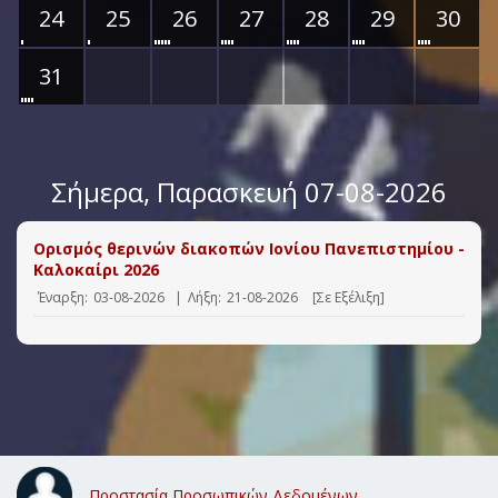
24
25
26
27
28
29
30
31
Σήμερα
, Παρασκευή 07-08-2026
Ορισμός θερινών διακοπών Ιονίου Πανεπιστημίου -
Καλοκαίρι 2026
Έναρξη:
03-08-2026
|
Λήξη:
21-08-2026
[Σε Εξέλιξη]
Προστασία Προσωπικών Δεδομένων