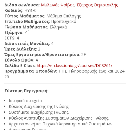
Διδάσκων/ουσα
:
Μυλωνάς Φοίβος
,
Έξαρχος Θεμιστοκλής
Κωδικός
: ΗΥ370
Τύπος Μαθήματος
: Μάθημα Επιλογής
Επίπεδο Μαθήματος
: Προπτυχιακό
Γλώσσα Μαθήματος
: Ελληνικά
Εξάμηνο
: Ζ΄
ECTS
: 4
Διδακτικές Μονάδες
: 4
Ώρες Διάλεξης
: 2
Ώρες Εργαστηρίου/Φροντιστηρίου
: 2Ε
Σύνολο Ωρών
: 4
Σελίδα E Class
:
https://e-class.ionio.gr/courses/DCS261/
Προγράμματα Σπουδών
: ΠΠΣ Πληροφορικής έως και 2024-
25
Σύντομη Περιγραφή
:
Ιστορικά στοιχεία.
Κύκλος Διαχείρισης της Γνώσης.
Συστήματα Διαχείρισης Γνώσης.
Κύκλος Ανάπτυξης Συστημάτων Διαχείρισης Γνώσης.
Αρχιτεκτονική και Τεχνικά Χαρακτηριστικά Συστημάτων
Διαχείρισης Γνώσης.