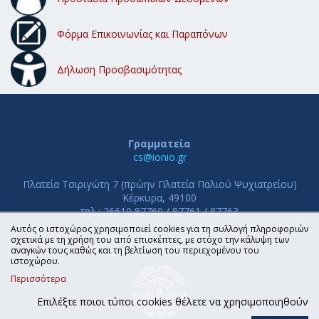
Φόρμα Επικοινωνίας και Παραπόνων
Δήλωση Προσβασιμότητας
Γραμματεία
cs@ionio.gr
Πλατεία Τσιριγώτη 7 (πρώην Πλατεία Παλιού Ψυχιατρείου)
Κέρκυρα, 49100
τηλ.: 26610 87760 / 87761 / 87763
Αυτός ο ιστοχώρος χρησιμοποιεί cookies για τη συλλογή πληροφοριών
ΤΜΗΜΑ ΠΛΗΡΟΦΟΡΙΚΗΣ
σχετικά με τη χρήση του από επισκέπτες, με στόχο την κάλυψη των
αναγκών τους καθώς και τη βελτίωση του περιεχομένου του
ΙΟΝΙΟ ΠΑΝΕΠΙΣΤΗΜΙΟ
ιστοχώρου.
Περισσότερα
Επιλέξτε ποιοι τύποι cookies θέλετε να χρησιμοποιηθούν