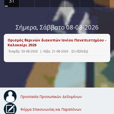
31
Σήμερα
, Σάββατο 08-08-2026
Ορισμός θερινών διακοπών Ιονίου Πανεπιστημίου -
Καλοκαίρι 2026
Έναρξη:
03-08-2026
|
Λήξη:
21-08-2026
[Σε Εξέλιξη]
Προστασία Προσωπικών Δεδομένων
Φόρμα Επικοινωνίας και Παραπόνων