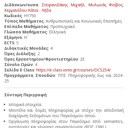
Διδάσκων/ουσα
:
Στεφανιδάκης Μιχαήλ
,
Μυλωνάς Φοίβος
,
Κερμανίδου Κάτια - Λήδα
Κωδικός
: ΗΥ750
Τύπος Μαθήματος
: Ανθρωπιστικές και Κοινωνικές Επιστήμες
Επίπεδο Μαθήματος
: Προπτυχιακό
Γλώσσα Μαθήματος
: Ελληνικά
Εξάμηνο
: Η΄
ECTS
: 5
Διδακτικές Μονάδες
: 4
Ώρες Διάλεξης
: 2
Ώρες Εργαστηρίου/Φροντιστηρίου
: 2Ε
Σύνολο Ωρών
: 4
Σελίδα E Class
:
https://e-class.ionio.gr/courses/DCS254/
Προγράμματα Σπουδών
: ΠΠΣ Πληροφορικής έως και 2024-
25
Σύντομη Περιγραφή
:
Ιστορικά στοιχεία.
Μοντέλα και δομές πληροφορίας με στόχο την αποδοτική
διαχείριση δεδομένων του Παγκόσμιου Ιστού.
Οργάνωση πληροφορίας στον Παγκόσμιο Ιστό: semantics,
οντολογίες και γλώσσες σημασιολογίας (RDF, OWL).