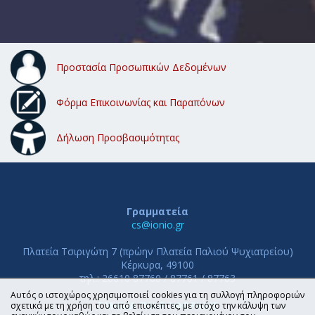
Προστασία Προσωπικών Δεδομένων
Φόρμα Επικοινωνίας και Παραπόνων
Δήλωση Προσβασιμότητας
Γραμματεία
cs@ionio.gr
Πλατεία Τσιριγώτη 7 (πρώην Πλατεία Παλιού Ψυχιατρείου)
Κέρκυρα, 49100
τηλ.: 26610 87760 / 87761 / 87763
Αυτός ο ιστοχώρος χρησιμοποιεί cookies για τη συλλογή πληροφοριών
ΤΜΗΜΑ ΠΛΗΡΟΦΟΡΙΚΗΣ
σχετικά με τη χρήση του από επισκέπτες, με στόχο την κάλυψη των