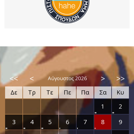
<<
<
>
>>
Αύγουστος 2026
Δε
Τρ
Τε
Πε
Πα
Σα
Κυ
1
2
3
4
5
6
7
8
9