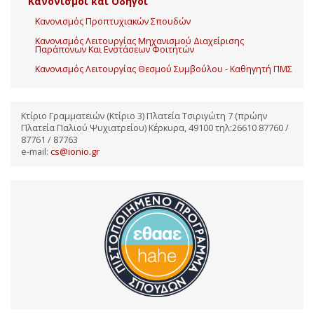
Κανονισμοί και Οδηγοί
Κανονισμός Προπτυχιακών Σπουδών
Κανονισμός Λειτουργίας Μηχανισμού Διαχείρισης
Παράπονων Και Ενστάσεων Φοιτητών
Κανονισμός Λειτουργίας Θεσμού Συμβούλου - Καθηγητή ΠΜΣ
Κτίριο Γραμματειών (Κτίριο 3) Πλατεία Τσιριγώτη 7 (πρώην
Πλατεία Παλιού Ψυχιατρείου) Κέρκυρα, 49100 τηλ:26610 87760 /
87761 / 87763
e-mail:
cs@ionio.gr