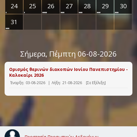
24
25
26
27
28
29
30
31
Σήμερα
, Πέμπτη 06-08-2026
Ορισμός θερινών διακοπών Ιονίου Πανεπιστημίου -
Καλοκαίρι 2026
Έναρξη:
03-08-2026
|
Λήξη:
21-08-2026
[Σε Εξέλιξη]
Προστασία Προσωπικών Δεδομένων