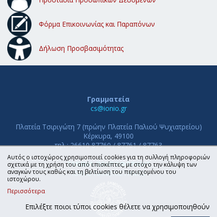
Φόρμα Επικοινωνίας και Παραπόνων
Δήλωση Προσβασιμότητας
Γραμματεία
cs@ionio.gr
Πλατεία Τσιριγώτη 7 (πρώην Πλατεία Παλιού Ψυχιατρείου)
Κέρκυρα, 49100
τηλ.: 26610 87760 / 87761 / 87763
Αυτός ο ιστοχώρος χρησιμοποιεί cookies για τη συλλογή πληροφοριών
ΤΜΗΜΑ ΠΛΗΡΟΦΟΡΙΚΗΣ
σχετικά με τη χρήση του από επισκέπτες, με στόχο την κάλυψη των
αναγκών τους καθώς και τη βελτίωση του περιεχομένου του
ΙΟΝΙΟ ΠΑΝΕΠΙΣΤΗΜΙΟ
ιστοχώρου.
Περισσότερα
Επιλέξτε ποιοι τύποι cookies θέλετε να χρησιμοποιηθούν