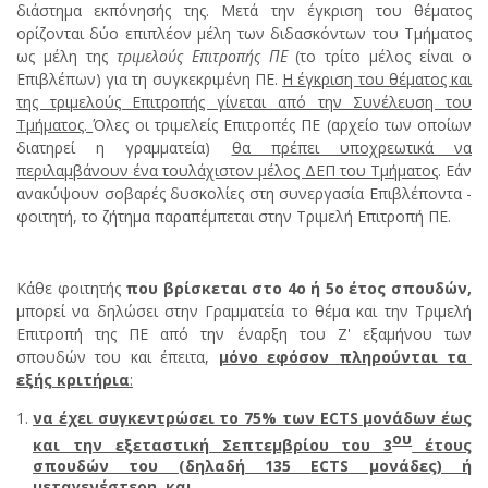
διάστημα εκπόνησής της. Μετά την έγκριση του θέματος
ορίζονται δύο επιπλέον μέλη των διδασκόντων του Τμήματος
ως μέλη της
τριμελούς Επιτροπής ΠΕ
(το τρίτο μέλος είναι ο
Επιβλέπων) για τη συγκεκριμένη ΠΕ.
Η έγκριση του θέματος και
της τριμελούς Επιτροπής γίνεται από την Συνέλευση του
Τμήματος.
Όλες οι τριμελείς Επιτροπές ΠΕ (αρχείο των οποίων
διατηρεί η γραμματεία)
θα πρέπει υποχρεωτικά να
περιλαμβάνουν ένα τουλάχιστον μέλος ΔΕΠ του Τμήματος
. Εάν
ανακύψουν σοβαρές δυσκολίες στη συνεργασία Επιβλέποντα -
φοιτητή, το ζήτημα παραπέμπεται στην Τριμελή Επιτροπή ΠΕ.
Κάθε φοιτητής
που βρίσκεται στο 4ο ή 5ο έτος σπουδών,
μπορεί να δηλώσει στην Γραμματεία το θέμα και την Τριμελή
Επιτροπή της ΠΕ από την έναρξη του Ζ' εξαμήνου των
σπουδών του και έπειτα,
μόνο εφόσον πληρούνται τα
εξής κριτήρια
:
να έχει συγκεντρώσει το 75% των
ECTS
μονάδων έως
ου
και την εξεταστική Σεπτεμβρίου του 3
έτους
σπουδών του (δηλαδή 135
ECTS
μονάδες) ή
μεταγενέστερη, και