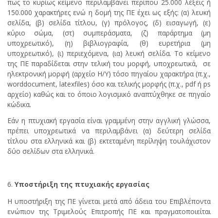
πως το κυρίως κείμενο περιλαμβάνει περίπου 25.000 λέξεις ή
150.000 χαρακτήρες ενώ η δομή της ΠΕ έχει ως εξής: (α) λευκή
σελίδα, (β) σελίδα τίτλου, (γ) πρόλογος, (δ) εισαγωγή, (ε)
κύριο σώμα, (στ) συμπεράσματα, (ζ) παράρτημα (μη
υποχρεωτικό), (η) βιβλιογραφία, (θ) ευρετήρια (μη
υποχρεωτικό), (ι) περιεχόμενα, (ια) λευκή σελίδα. Το κείμενο
της ΠΕ παραδίδεται στην τελική του μορφή, υποχρεωτικά, σε
ηλεκτρονική μορφή (αρχείο Η/Υ) τόσο πηγαίου χαρακτήρα (π.χ.,
worddocument, latexfiles) όσο και τελικής μορφής (π.χ., pdf ή ps
αρχείο) καθώς και το όποιο λογισμικό αναπτύχθηκε σε πηγαίο
κώδικα.
Εάν η πτυχιακή εργασία είναι γραμμένη στην αγγλική γλώσσα,
πρέπει υποχρεωτικά να περιλαμβάνει (α) δεύτερη σελίδα
τίτλου στα ελληνικά και (β) εκτεταμένη περίληψη τουλάχιστον
δύο σελίδων στα ελληνικά.
Υποστήριξη της πτυχιακής εργασίας
Η υποστήριξη της ΠΕ γίνεται μετά από άδεια του Επιβλέποντα
ενώπιον της Τριμελούς Επιτροπής ΠΕ και πραγματοποιείται