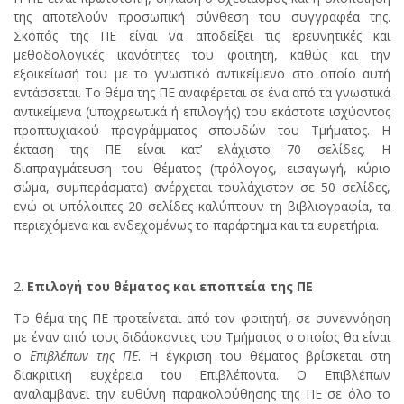
της αποτελούν προσωπική σύνθεση του συγγραφέα της.
Σκοπός της ΠΕ είναι να αποδείξει τις ερευνητικές και
μεθοδολογικές ικανότητες του φοιτητή, καθώς και την
εξοικείωσή του με το γνωστικό αντικείμενο στο οποίο αυτή
εντάσσεται. Το θέμα της ΠΕ αναφέρεται σε ένα από τα γνωστικά
αντικείμενα (υποχρεωτικά ή επιλογής) του εκάστοτε ισχύοντος
προπτυχιακού προγράμματος σπουδών του Τμήματος. Η
έκταση της ΠΕ είναι κατ’ ελάχιστο 70 σελίδες. Η
διαπραγμάτευση του θέματος (πρόλογος, εισαγωγή, κύριο
σώμα, συμπεράσματα) ανέρχεται τουλάχιστον σε 50 σελίδες,
ενώ οι υπόλοιπες 20 σελίδες καλύπτουν τη βιβλιογραφία, τα
περιεχόμενα και ενδεχομένως το παράρτημα και τα ευρετήρια.
Επιλογή του θέματος και εποπτεία της ΠΕ
Το θέμα της ΠΕ προτείνεται από τον φοιτητή, σε συνεννόηση
με έναν από τους διδάσκοντες του Τμήματος ο οποίος θα είναι
ο
Επιβλέπων της ΠΕ
. Η έγκριση του θέματος βρίσκεται στη
διακριτική ευχέρεια του Επιβλέποντα. Ο Επιβλέπων
αναλαμβάνει την ευθύνη παρακολούθησης της ΠΕ σε όλο το