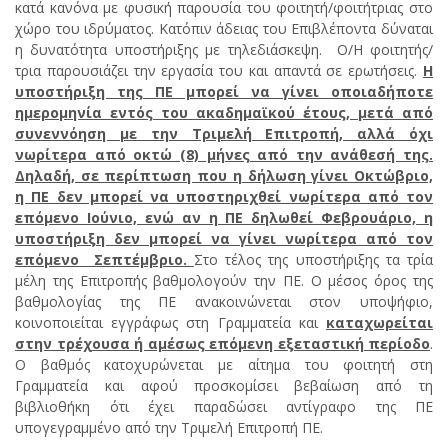
κατά κανόνα με φυσική παρουσία του φοιτητή/φοιτήτριας στο
χώρο του ιδρύματος. Κατόπιν άδειας του Επιβλέποντα δύναται
η δυνατότητα υποστήριξης με τηλεδιάσκεψη. Ο/Η φοιτητής/
τρια παρουσιάζει την εργασία του και απαντά σε ερωτήσεις.
Η
υποστήριξη της ΠΕ μπορεί να γίνει οποιαδήποτε
ημερομηνία εντός του ακαδημαϊκού έτους, μετά από
συνεννόηση με την Τριμελή Επιτροπή, αλλά όχι
νωρίτερα από οκτώ (8) μήνες από την ανάθεσή της.
Δηλαδή, σε περίπτωση που η δήλωση γίνει Οκτώβριο,
η ΠΕ δεν μπορεί να υποστηριχθεί νωρίτερα από τον
επόμενο Ιούνιο, ενώ αν η ΠΕ δηλωθεί Φεβρουάριο, η
υποστήριξη δεν μπορεί να γίνει νωρίτερα από τον
επόμενο Σεπτέμβριο.
Στο τέλος της υποστήριξης τα τρία
μέλη της Επιτροπής βαθμολογούν την ΠΕ. Ο μέσος όρος της
βαθμολογίας της ΠΕ ανακοινώνεται στον υποψήφιο,
κοινοποιείται εγγράφως στη Γραμματεία και
καταχωρείται
στην τρέχουσα ή αμέσως επόμενη εξεταστική περίοδο
.
Ο βαθμός κατοχυρώνεται με αίτημα του φοιτητή στη
Γραμματεία και αφού προσκομίσει βεβαίωση από τη
βιβλιοθήκη ότι έχει παραδώσει αντίγραφο της ΠΕ
υπογεγραμμένο από την Τριμελή Επιτροπή ΠΕ.