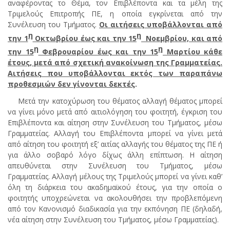
αναφέροντας το Θέμα, τον Επιβλέποντα και τα μέλη της
Τριμελούς Επιτροπής ΠΕ, η οποία εγκρίνεται από την
Συνέλευση του Τμήματος.
Οι αιτήσεις υποβάλλονται από
η
η
την 1
Οκτωβρίου έως και την 15
Νοεμβρίου, και από
η
η
την 15
Φεβρουαρίου έως και την 15
Μαρτίου κάθε
έτους, μετά από σχετική ανακοίνωση της Γραμματείας.
Αιτήσεις που υποβάλλονται εκτός των παραπάνω
προθεσμιών δεν γίνονται δεκτές
.
Μετά την κατοχύρωση του θέματος αλλαγή θέματος μπορεί
να γίνει μόνο μετά από αιτιολόγηση του φοιτητή, έγκριση του
Επιβλέποντα και αίτηση στην Συνέλευση του Τμήματος, μέσω
Γραμματείας. Αλλαγή του Επιβλέποντα μπορεί να γίνει μετά
από αίτηση του φοιτητή εξ’ αιτίας αλλαγής του θέματος της ΠΕ ή
για άλλο σοβαρό λόγο δίχως άλλη επίπτωση. Η αίτηση
απευθύνεται στην Συνέλευση του Τμήματος, μέσω
Γραμματείας. Αλλαγή μέλους της Τριμελούς μπορεί να γίνει καθ’
όλη τη διάρκεια του ακαδημαϊκού έτους, για την οποία ο
φοιτητής υποχρεώνεται να ακολουθήσει την προβλεπόμενη
από τον Κανονισμό διαδικασία για την εκπόνηση ΠΕ (δηλαδή,
νέα αίτηση στην Συνέλευση του Τμήματος, μέσω Γραμματείας).