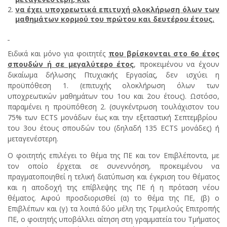
να έχει υποχρεωτικά επιτυχή ολοκλήρωση όλων των
μαθημάτων κορμού του πρώτου και δευτέρου έτους.
Ειδικά και μόνο για φοιτητές
που βρίσκονται στο 6ο έτος
σπουδών ή σε μεγαλύτερο έτος
, προκειμένου να έχουν
δικαίωμα δήλωσης Πτυχιακής Εργασίας,
δεν ισχύει η
προϋπόθεση 1. (επιτυχής ολοκλήρωση όλων των
υποχρεωτικών μαθημάτων του 1ου και 2ου έτους). Ωστόσο,
παραμένει η προϋπόθεση 2. (συγκέντρωση τουλάχιστον του
75% των ECTS μονάδων έως και την εξεταστική Σεπτεμβρίου
του 3ου έτους σπουδών του (δηλαδή 135 ECTS μονάδες) ή
μεταγενέστερη.
Ο φοιτητής επιλέγει το θέμα της ΠΕ και τον Επιβλέποντα, με
τον οποίο έρχεται σε συνεννόηση, προκειμένου να
πραγματοποιηθεί η τελική διατύπωση και έγκριση του θέματος
και η αποδοχή της επίβλεψης της ΠΕ ή η πρόταση νέου
θέματος. Αφού προσδιορισθεί (α) το θέμα της ΠΕ, (β) ο
Επιβλέπων και (γ) τα λοιπά δύο μέλη της Τριμελούς Επιτροπής
ΠΕ, ο φοιτητής υποβάλλει αίτηση στη γραμματεία του Τμήματος